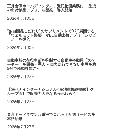
三井倉庫ホールディングス、受託物流業務に 「生成
AI出荷検品アプリ」を開発・導入開始
2026年7月30日
“独自開発こだわり”のサプリメントでD2C展開する
「ウェルモット製薬」がEC自動出荷アプリ「シッピ
ーノ」を導入
2026年7月30日
自動車船の荷役中断を抑制する自動車移動用「スケ
ーター」を開発・導入 ～自力走行できない車両を約
5分で移動可能に～
2026年7月27日
【㈱ハナインターナショナル×星清重機運輸㈱】グ
ループ会社で販売力の更なる強化ねらう
2026年7月27日
東京ミッドタウン八重洲でロボット配送サービスを
本格始動
2026年7月27日