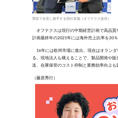
買収で合意し握手する両社首脳（オフテクス提供）
オフテクスは現行の中期経営計画で高品質
計画最終年の2021年には海外売上比率を2
16年には欧州市場に進出。現在はオランダ
る。現地法人も構えることで、製品開発や販
送、在庫保管のコスト抑制と業務効率向上も
（藤原秀行）