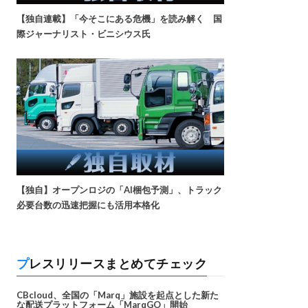
【独自連載】「今そこにある危機」を読み解く 国
際ジャーナリスト・ビニシウス氏
【独自】オープンロジの「AI梱包予測」、トラック
必要台数の迅速把握にも活用本格化
プレスリリースまとめてチェック
CBcloud、全国の「Marq」施設を起点とした新た
な配送プラットフォーム「MarqGO」開始