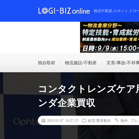
物流不動産,ロボット,ドロ
独自取材
物流施設/不動産
災害/事故/不祥
コンタクトレンズケア
ンダ企業買収
2019.01.07 16:27:25
経営/業界動向
海外
,
プレ