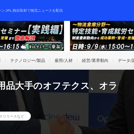
ーン,3PL,独自取材で物流ニュースを配信
事
テクノロジー/製品
雇用/人材
経営/業界動向
データ/
用品大手のオフテクス、オラ
スリリースなど