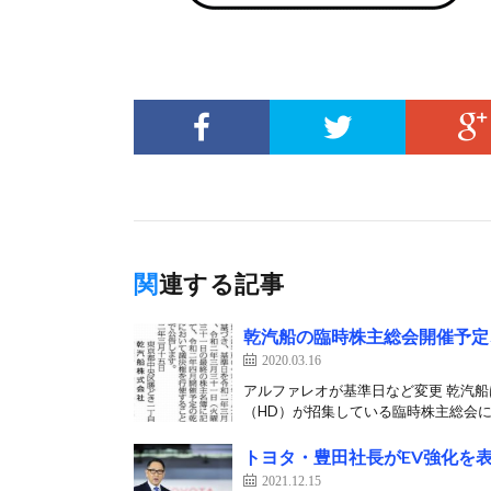
関連する記事
乾汽船の臨時株主総会開催予定
2020.03.16
アルファレオが基準日など変更 乾汽船
（HD）が招集している臨時株主総会に
トヨタ・豊田社長がEV強化を表
2021.12.15