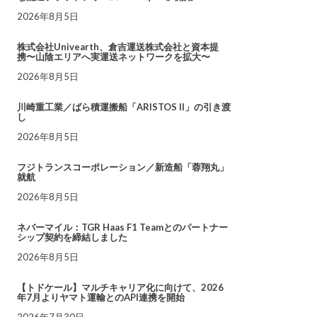
2026年8月5日
株式会社Univearth、倉吉運送株式会社と資本提
携〜山陰エリアへ実運送ネットワークを拡大〜
2026年8月5日
川崎重工業／ばら積運搬船「ARISTOS II」の引き渡
し
2026年8月5日
フジトランスコーポレーション／新造船「蓉翔丸」
就航
2026年8月5日
ネバーマイル：TGR Haas F1 Teamとのパートナー
シップ契約を締結しました
2026年8月5日
【トドケール】マルチキャリア化に向けて、2026
年7月よりヤマト運輸とのAPI連携を開始
2026年7月30日