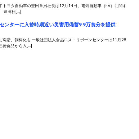
げ トヨタ自動車の豊田章男社長は12月14日、電気自動車（EV）に関す
豊田社[…]
センターに入替時期近い災害用備蓄9.9万食分を提供
寄贈、飼料化も ⼀般社団法⼈⾷品ロス・リボーンセンターは11月28
菱⾷品から入[…]