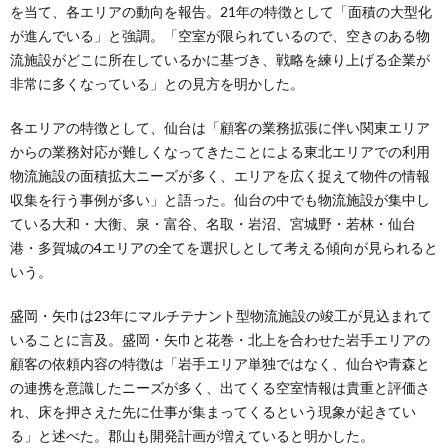
を当て、各エリアの動向を報告。21年の特徴として「面積の大型化
が進んでいる」と強調。「空室が限られているので、空きのある物
流施設がどこに所在しているかに基づき、戦略を練り上げる企業が
非常に多くなっている」との見方を明かした。
各エリアの特徴として、仙台は「顧客の業務拡張に伴い関東エリア
からの業務対応が難しくなってきたことによる東北エリアでの利用
物流施設の面積拡大ニーズが多く、エリアを広く捉えて物件の情報
収集を行う事例が多い」と語った。仙台の中でも物流施設が集中し
ている大和・大衡、泉・富谷、名取・岩沼、宮城野・若林・仙台
港・多賀城の4エリアの全てを選択しとして考える傾向が見られると
いう。
盛岡・矢巾は23年にマルチテナント型物流施設の竣工が見込まれて
いることに言及。盛岡・矢巾と花巻・北上を合わせた岩手エリアの
顧客の依頼内容の特徴は「岩手エリア単独ではなく、仙台や青森と
の連携を意識したニーズが多く、出てくる空室情報は貴重と評価さ
れ、床を押さえた先に仕事が集まってくるという現象が起きてい
る」と述べた。郡山も開発計画が増えていると明かした。