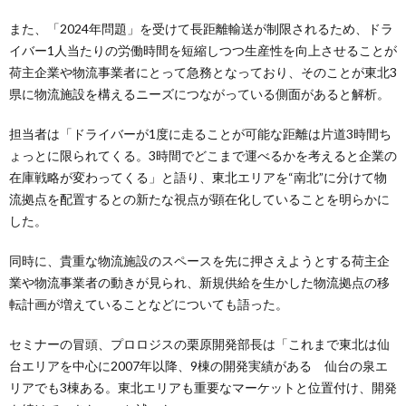
また、「2024年問題」を受けて長距離輸送が制限されるため、ドラ
イバー1人当たりの労働時間を短縮しつつ生産性を向上させることが
荷主企業や物流事業者にとって急務となっており、そのことが東北3
県に物流施設を構えるニーズにつながっている側面があると解析。
担当者は「ドライバーが1度に走ることが可能な距離は片道3時間ち
ょっとに限られてくる。3時間でどこまで運べるかを考えると企業の
在庫戦略が変わってくる」と語り、東北エリアを“南北”に分けて物
流拠点を配置するとの新たな視点が顕在化していることを明らかに
した。
同時に、貴重な物流施設のスペースを先に押さえようとする荷主企
業や物流事業者の動きが見られ、新規供給を生かした物流拠点の移
転計画が増えていることなどについても語った。
セミナーの冒頭、プロロジスの栗原開発部長は「これまで東北は仙
台エリアを中心に2007年以降、9棟の開発実績がある 仙台の泉エ
リアでも3棟ある。東北エリアも重要なマーケットと位置付け、開発