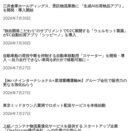
三井倉庫ホールディングス、受託物流業務に 「生成AI出荷検品アプリ」
を開発・導入開始
2026年7月30日
“独自開発こだわり”のサプリメントでD2C展開する「ウェルモット製薬」
がEC自動出荷アプリ「シッピーノ」を導入
2026年7月30日
自動車船の荷役中断を抑制する自動車移動用「スケーター」を開発・導
入 ～自力走行できない車両を約5分で移動可能に～
2026年7月27日
【㈱ハナインターナショナル×星清重機運輸㈱】グループ会社で販売力の
更なる強化ねらう
2026年7月27日
東京ミッドタウン八重洲でロボット配送サービスを本格始動
2026年7月27日
上組／コンテナ物流最適化サービスを提供する スタートアップ企業
「OneStream株式会社」への出資のお知らせ