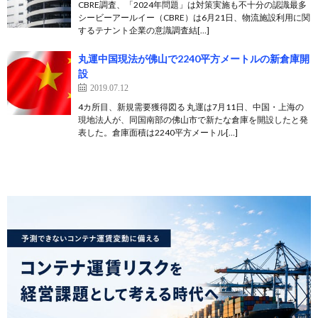
CBRE調査、「2024年問題」は対策実施も不十分の認識最多
シービーアールイー（CBRE）は6月21日、物流施設利用に関
するテナント企業の意識調査結[…]
丸運中国現法が佛山で2240平方メートルの新倉庫開
設
2019.07.12
4カ所目、新規需要獲得図る 丸運は7月11日、中国・上海の
現地法人が、同国南部の佛山市で新たな倉庫を開設したと発
表した。倉庫面積は2240平方メートル[…]