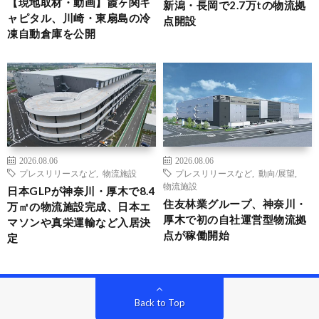
【現地取材・動画】霞ヶ関キ
新潟・長岡で2.7万tの物流拠
ャピタル、川崎・東扇島の冷
点開設
凍自動倉庫を公開
2026.08.06
2026.08.06
プレスリリースなど
,
物流施設
プレスリリースなど
,
動向/展望
,
物流施設
日本GLPが神奈川・厚木で8.4
住友林業グループ、神奈川・
万㎡の物流施設完成、日本エ
厚木で初の自社運営型物流拠
マソンや真栄運輸など入居決
点が稼働開始
定
Back to Top