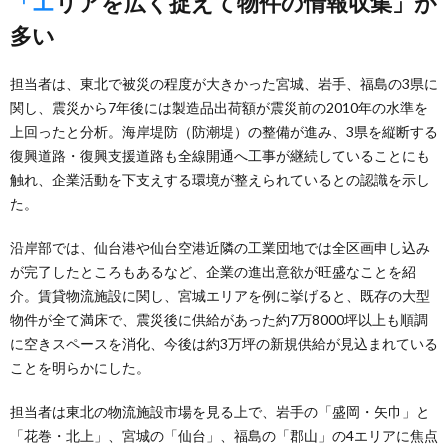
「エリアを広く捉えて物件の情報収集」が
多い
担当者は、東北で被災の程度が大きかった宮城、岩手、福島の3県に
関し、震災から7年後には製造品出荷額が震災前の2010年の水準を
上回ったと分析。海岸堤防（防潮堤）の整備が進み、3県を縦断する
復興道路・復興支援道路も全線開通へ工事が継続していることにも
触れ、企業活動を下支えする環境が整えられているとの認識を示し
た。
沿岸部では、仙台港や仙台空港近隣の工業団地では全区画申し込み
が完了したところもあるなど、企業の進出意欲が旺盛なことを紹
介。賃貸物流施設に関し、宮城エリアを例に挙げると、既存の大型
物件が全て満床で、震災後に供給があった約7万8000坪以上も順調
に空きスペースを消化、今後は約3万坪の新規供給が見込まれている
ことを明らかにした。
担当者は東北の物流施設市場を見る上で、岩手の「盛岡・矢巾」と
「花巻・北上」、宮城の「仙台」、福島の「郡山」の4エリアに焦点