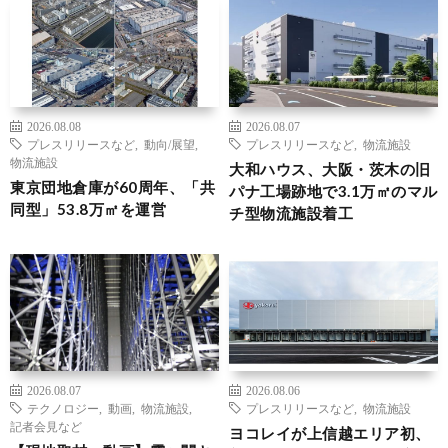
2026.08.08
2026.08.07
プレスリリースなど
,
動向/展望
,
プレスリリースなど
,
物流施設
物流施設
大和ハウス、大阪・茨木の旧
東京団地倉庫が60周年、「共
パナ工場跡地で3.1万㎡のマル
同型」53.8万㎡を運営
チ型物流施設着工
2026.08.07
2026.08.06
テクノロジー
,
動画
,
物流施設
,
プレスリリースなど
,
物流施設
記者会見など
ヨコレイが上信越エリア初、