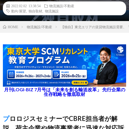
2022.02.02 13:38:54
物流施設/不動産
動向/展望
,
独自取材
,
物流施設
物流施設/不動産
【独自】東北エリアの賃貸物流施設需要、「
HOME
月刊LOGI-BIZ 7月号は「未来を創る輸送改革」 先行企業の
生存戦略を徹底取材
プロロジスセミナーでCBRE担当者が解
説、荷主企業や物流事業者に迅速な対応訴