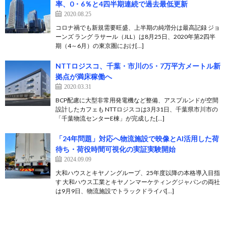
率、0・6％と4四半期連続で過去最低更新
2020.08.25
コロナ禍でも新規需要旺盛、上半期の純増分は最高記録 ジョ
ーンズ ラング ラサール（JLL）は8月25日、2020年第2四半
期（4～6月）の東京圏におけ[…]
NTTロジスコ、千葉・市川の5・7万平方メートル新
拠点が満床稼働へ
2020.03.31
BCP配慮に大型非常用発電機など整備、アスプルンドが空間
設計したカフェも NTTロジスコは3月31日、千葉県市川市の
「千葉物流センターE棟」が完成した[…]
「24年問題」対応へ物流施設で映像とAI活用した荷
待ち・荷役時間可視化の実証実験開始
2024.09.09
大和ハウスとキヤノングループ、25年度以降の本格導入目指
す 大和ハウス工業とキヤノンマーケティングジャパンの両社
は9月9日、物流施設でトラックドライバ[…]