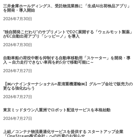
三井倉庫ホールディングス、受託物流業務に 「生成AI出荷検品アプリ」
を開発・導入開始
2026年7月30日
“独自開発こだわり”のサプリメントでD2C展開する「ウェルモット製薬」
がEC自動出荷アプリ「シッピーノ」を導入
2026年7月30日
自動車船の荷役中断を抑制する自動車移動用「スケーター」を開発・導
入 ～自力走行できない車両を約5分で移動可能に～
2026年7月27日
【㈱ハナインターナショナル×星清重機運輸㈱】グループ会社で販売力の
更なる強化ねらう
2026年7月27日
東京ミッドタウン八重洲でロボット配送サービスを本格始動
2026年7月27日
上組／コンテナ物流最適化サービスを提供する スタートアップ企業
「OneStream株式会社」への出資のお知らせ