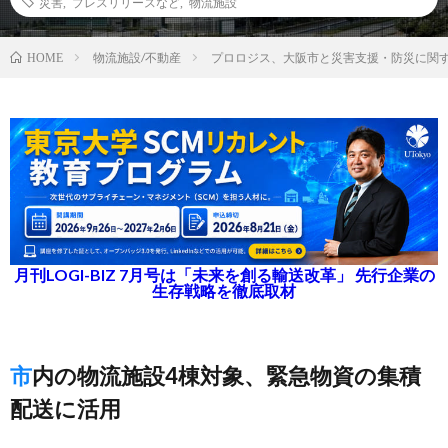
災害
,
プレスリリースなど
,
物流施設
物流施設/不動産
プロロジス、大阪市と災害支援・防災に関
HOME
月刊LOGI-BIZ 7月号は「未来を創る輸送改革」 先行企業の
生存戦略を徹底取材
市内の物流施設4棟対象、緊急物資の集積
配送に活用