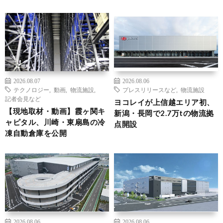
2026.08.07
2026.08.06
テクノロジー
,
動画
,
物流施設
,
プレスリリースなど
,
物流施設
記者会見など
ヨコレイが上信越エリア初、
【現地取材・動画】霞ヶ関キ
新潟・長岡で2.7万tの物流拠
ャピタル、川崎・東扇島の冷
点開設
凍自動倉庫を公開
2026.08.06
2026.08.06