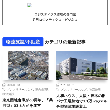
ロジスティクス管理の専門誌
月刊ロジスティクス・ビジネス
物流施設/不動産
カテゴリの最新記事
2026.08.08
2026.08.07
プレスリリースなど
,
動向/展望
,
プレスリリースなど
,
物流施設
物流施設
大和ハウス、大阪・茨木の旧
東京団地倉庫が60周年、「共
パナ工場跡地で3.1万㎡のマル
同型」53.8万㎡を運営
チ型物流施設着工