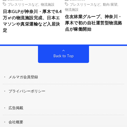
プレスリリースなど
,
物流施設
プレスリリースなど
,
動向/展望
,
物流施設
日本GLPが神奈川・厚木で8.4
住友林業グループ、神奈川・
万㎡の物流施設完成、日本エ
厚木で初の自社運営型物流拠
マソンや真栄運輸など入居決
点が稼働開始
定
Back to Top
メルマガ会員登録
プライバシーポリシー
広告掲載
会社概要