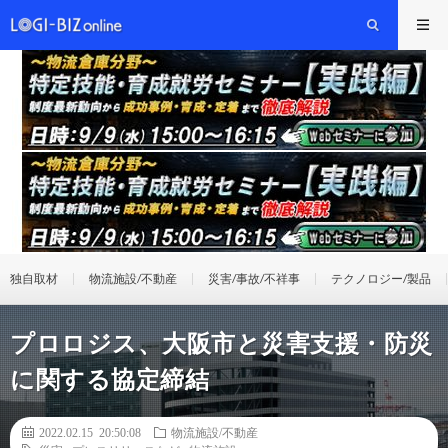
独自取材
物流施設/不動産
災害/事故/不祥事
テクノロジー/製品
プロロジス、大阪市と災害支援・防災
に関する協定締結
2022.02.15 20:50:08
物流施設/不動産