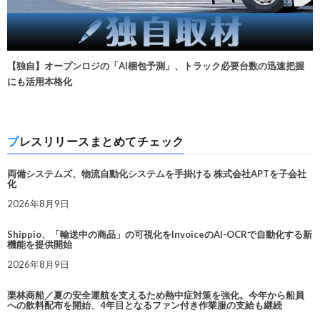
【独自】オープンロジの「AI梱包予測」、トラック必要台数の迅速把握
にも活用本格化
プレスリリースまとめてチェック
両備システムズ、物流自動化システムを手掛ける 株式会社APTを子会社
化
2026年8月9日
Shippio、「輸送中の商品」の可視化をInvoiceのAI-OCRで自動化する新
機能を提供開始
2026年8月9日
栗林商船／夏の安全運航を支えるため熱中症対策を強化。今年から船員
への飲料配布を開始、4年目となるファン付き作業服の支給も継続