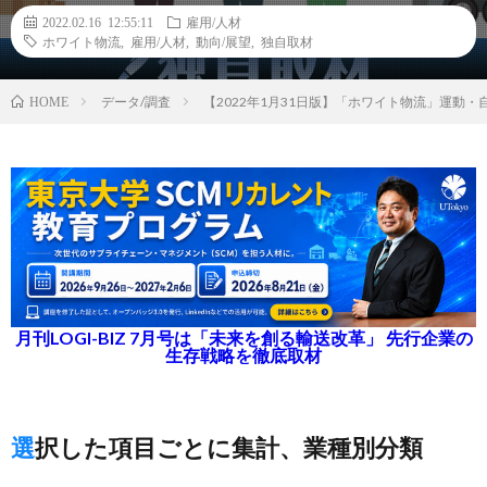
2022.02.16 12:55:11
雇用/人材
ホワイト物流
,
雇用/人材
,
動向/展望
,
独自取材
データ/調査
【2022年1月31日版】「ホワイト物流」運動
HOME
月刊LOGI-BIZ 7月号は「未来を創る輸送改革」 先行企業の
生存戦略を徹底取材
選択した項目ごとに集計、業種別分類