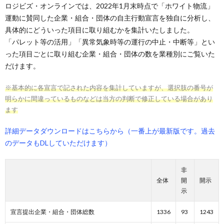
ロジビズ・オンラインでは、2022年1月末時点で「ホワイト物流」
運動に賛同した企業・組合・団体の自主行動宣言を独自に分析し、
具体的にどういった項目に取り組むかを集計いたしました。
「パレット等の活用」「異常気象時等の運行の中止・中断等」とい
った項目ごとに取り組む企業・組合・団体の数を業種別にご覧いた
だけます。
※基本的に各宣言で記された内容を集計していますが、選択肢の番号が
明らかに間違っているものなどは当方の判断で修正している場合があり
ます
詳細データダウンロードはこちらから（一番上が最新版です。過去
のデータもDLしていただけます）
非
全体
開
開示
示
宣言提出企業・組合・団体総数
1336
93
1243