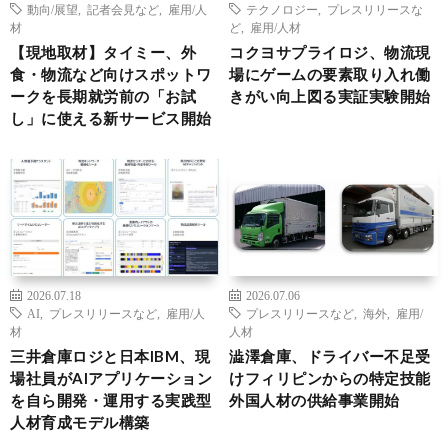
動向/展望
,
記者会見など
,
雇用/人
テクノロジー
,
プレスリリースな
材
ど
,
雇用/人材
【現地取材】タイミー、外
コクヨサプライロジ、物流現
食・物流など向けスポットワ
場にゲームの要素取り入れ働
ークを長期就労前の「お試
きがい向上図る実証実験開始
し」に使える新サービス開始
2026.07.18
2026.07.06
AI
,
プレスリリースなど
,
雇用/人
プレスリリースなど
,
海外
,
雇用/
材
人材
三井倉庫ロジと日本IBM、現
澁澤倉庫、ドライバー不足受
場社員がAIアプリケーション
けフィリピンからの特定技能
を自ら開発・運用する実践型
外国人材の供給事業開始
人材育成モデル構築