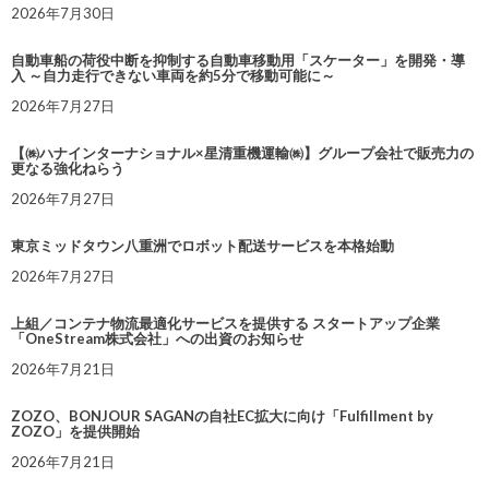
2026年7月30日
自動車船の荷役中断を抑制する自動車移動用「スケーター」を開発・導
入 ～自力走行できない車両を約5分で移動可能に～
2026年7月27日
【㈱ハナインターナショナル×星清重機運輸㈱】グループ会社で販売力の
更なる強化ねらう
2026年7月27日
東京ミッドタウン八重洲でロボット配送サービスを本格始動
2026年7月27日
上組／コンテナ物流最適化サービスを提供する スタートアップ企業
「OneStream株式会社」への出資のお知らせ
2026年7月21日
ZOZO、BONJOUR SAGANの自社EC拡大に向け「Fulfillment by
ZOZO」を提供開始
2026年7月21日