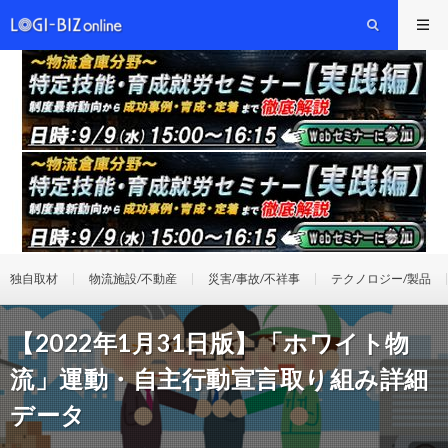
独自取材
物流施設/不動産
災害/事故/不祥事
テクノロジー/製品
【2022年1月31日版】「ホワイト物
流」運動・自主行動宣言取り組み詳細
データ