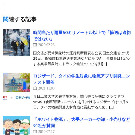
関連する記事
時間当たり雨量50ミリメートル以上で「輸送は適切
ではない」
2020.02.28
国交省が異常気象時の運行判断目安を公表 国土交通省は2月
28日、貨物自動車運送事業法などに基づき、台風をはじめと
する異常気象時にトラック輸送の中止を判[…]
ロジザード、タイの学生対象に物流アプリ開発コン
テスト開催
2021.11.08
泰日工業大学の在学生対象、関心持つ契機に クラウド型
WMS（倉庫管理システム）を手掛けるロジザードは11月8
日、タイの物流関連人材育成に貢献するため、[…]
「ホワイト物流」、大手メーカーや卸・小売りなど
91社が賛同
2019.07.17