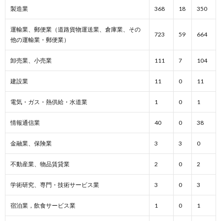
製造業
368
18
350
運輸業、郵便業（道路貨物運送業、倉庫業、その
723
59
664
他の運輸業・郵便業）
卸売業、小売業
111
7
104
建設業
11
0
11
電気・ガス・熱供給・水道業
1
0
1
情報通信業
40
0
38
金融業、保険業
3
3
0
不動産業、物品賃貸業
2
0
2
学術研究、専門・技術サービス業
3
0
3
宿泊業，飲食サービス業
1
0
1