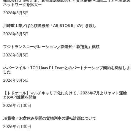
株式会社Univearth、倉吉運送株式会社と資本提携〜山陰エリアへ実運送
ネットワークを拡大〜
2026年8月5日
川崎重工業／ばら積運搬船「ARISTOS II」の引き渡し
2026年8月5日
フジトランスコーポレーション／新造船「蓉翔丸」就航
2026年8月5日
ネバーマイル：TGR Haas F1 Teamとのパートナーシップ契約を締結しま
した
2026年8月5日
【トドケール】マルチキャリア化に向けて、2026年7月よりヤマト運輸
とのAPI連携を開始
2026年7月30日
JR貨物／お盆休み期間の貨物列車の運転計画について
2026年7月30日