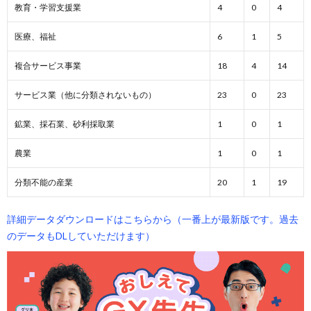
教育・学習支援業
4
0
4
医療、福祉
6
1
5
複合サービス事業
18
4
14
サービス業（他に分類されないもの）
23
0
23
鉱業、採石業、砂利採取業
1
0
1
農業
1
0
1
分類不能の産業
20
1
19
詳細データダウンロードはこちらから（一番上が最新版です。過去
のデータもDLしていただけます）