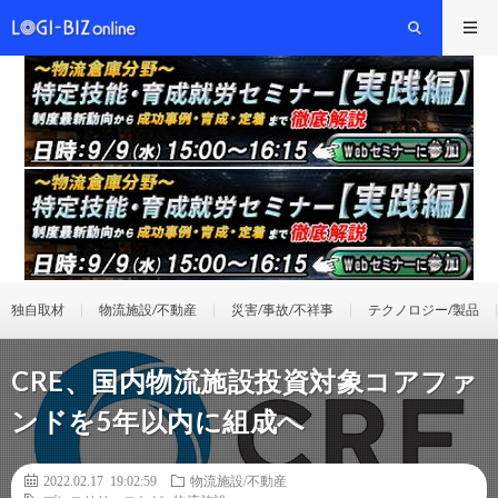
独自取材
物流施設/不動産
災害/事故/不祥事
テクノロジー/製品
CRE、国内物流施設投資対象コアファ
ンドを5年以内に組成へ
2022.02.17 19:02:59
物流施設/不動産