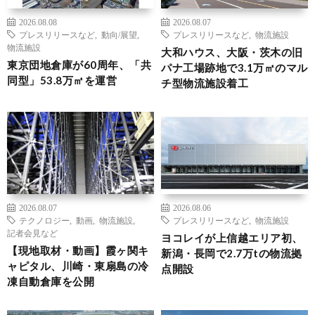
2026.08.08
2026.08.07
プレスリリースなど
,
動向/展望
,
プレスリリースなど
,
物流施設
物流施設
大和ハウス、大阪・茨木の旧
東京団地倉庫が60周年、「共
パナ工場跡地で3.1万㎡のマル
同型」53.8万㎡を運営
チ型物流施設着工
2026.08.07
2026.08.06
テクノロジー
,
動画
,
物流施設
,
プレスリリースなど
,
物流施設
記者会見など
ヨコレイが上信越エリア初、
【現地取材・動画】霞ヶ関キ
新潟・長岡で2.7万tの物流拠
ャピタル、川崎・東扇島の冷
点開設
凍自動倉庫を公開