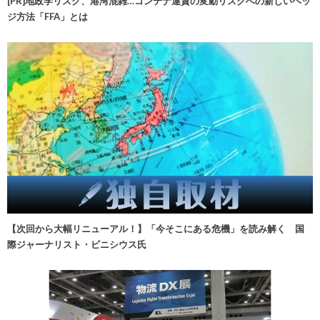
[PR]地政学リスク、港湾混雑…コンテナ運賃の変動リスクへの新しいヘッ
ジ方法「FFA」とは
【次回から大幅リニューアル！】「今そこにある危機」を読み解く 国
際ジャーナリスト・ビニシウス氏