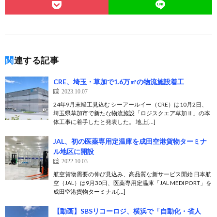
関連する記事
CRE、埼玉・草加で1.6万㎡の物流施設着工
2023.10.07
24年9月末竣工見込む シーアールイー（CRE）は10月2日、
埼玉県草加市で新たな物流施設「ロジスクエア草加Ⅱ」の本
体工事に着手したと発表した。 地上[…]
JAL、初の医薬専用定温庫を成田空港貨物ターミナ
ル地区に開設
2022.10.03
航空貨物需要の伸び見込み、高品質な新サービス開始 日本航
空（JAL）は9月30日、医薬専用定温庫「JAL MEDI PORT」を
成田空港貨物ターミナル[…]
【動画】SBSリコーロジ、横浜で「自動化・省人