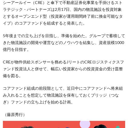
シーアールイー（CRE）と傘下で不動産証券化事業を手掛けるスト
ラテジック・パートナーズは2月17日、国内の物流施設を投資対象
とするオープンエンド型（投資家が運用期間終了前に換金可能なタ
イプ）のコアファンドを組成すると発表した。
5年後までの立ち上げを目指し、準備を始めた。グループで蓄積して
きた物流施設の開発や運営などのノウハウを結集し、資産規模1000
億円を目指す。
CREが物件供給スポンサーを務めるJリートのCREロジスティクスフ
ァンド投資法人と併せて、幅広い投資家からの投資資金の受け皿整
備を図る。
コアファンド組成の前段階として、近日中にコアファンドへ将来組
み入れることを想定して物流施設を保有しておくブリッジ（つな
ぎ）ファンドの立ち上げを始める計画。
（藤原秀行）