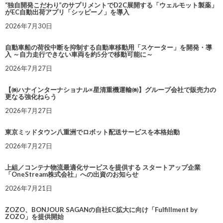
“独自開発こだわり”のサプリメントでD2C展開する「ウェルモット製薬」
がEC自動出荷アプリ「シッピーノ」を導入
2026年7月30日
自動車船の荷役中断を抑制する自動車移動用「スケーター」を開発・導
入 ～自力走行できない車両を約5分で移動可能に～
2026年7月27日
【㈱ハナインターナショナル×星清重機運輸㈱】グループ会社で販売力の
更なる強化ねらう
2026年7月27日
東京ミッドタウン八重洲でロボット配送サービスを本格始動
2026年7月27日
上組／コンテナ物流最適化サービスを提供する スタートアップ企業
「OneStream株式会社」への出資のお知らせ
2026年7月21日
ZOZO、BONJOUR SAGANの自社EC拡大に向け「Fulfillment by
ZOZO」を提供開始