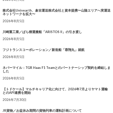
株式会社Univearth、倉吉運送株式会社と資本提携〜山陰エリアへ実運送
ネットワークを拡大〜
2026年8月5日
川崎重工業／ばら積運搬船「ARISTOS II」の引き渡し
2026年8月5日
フジトランスコーポレーション／新造船「蓉翔丸」就航
2026年8月5日
ネバーマイル：TGR Haas F1 Teamとのパートナーシップ契約を締結しま
した
2026年8月5日
【トドケール】マルチキャリア化に向けて、2026年7月よりヤマト運輸
とのAPI連携を開始
2026年7月30日
JR貨物／お盆休み期間の貨物列車の運転計画について