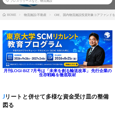
プレスリリースなど
,
物流施設
物流施設/不動産
CRE、国内物流施設投資対象コアファンド
HOME
月刊LOGI-BIZ 7月号は「未来を創る輸送改革」 先行企業の
生存戦略を徹底取材
Jリートと併せて多様な資金受け皿の整備
図る