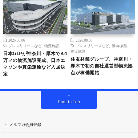
2026.08.06
2026.08.06
プレスリリースなど
,
物流施設
プレスリリースなど
,
動向/展望
,
物流施設
日本GLPが神奈川・厚木で8.4
住友林業グループ、神奈川・
万㎡の物流施設完成、日本エ
厚木で初の自社運営型物流拠
マソンや真栄運輸など入居決
点が稼働開始
定
Back to Top
メルマガ会員登録