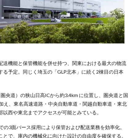
配送機能と保管機能を併せ持つ、関東における最大の物流
る予定。同じく埼玉の「GLP北本」に続く2棟目の日本
圏央道）の狭山日高ICから約3.4km に位置し、圏央道と国
に加え、東名高速道路・中央自動車道・関越自動車道・東北
部以西や東北までアクセスが可能とみている。
階での3面バース採用により保管および配送業務を効率化。
ことで、庫内の機械化に向けた設計の自由度を確保する。