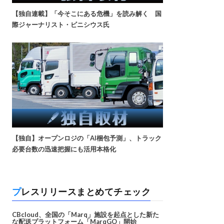
【独自連載】「今そこにある危機」を読み解く 国
際ジャーナリスト・ビニシウス氏
【独自】オープンロジの「AI梱包予測」、トラック
必要台数の迅速把握にも活用本格化
プレスリリースまとめてチェック
CBcloud、全国の「Marq」施設を起点とした新た
な配送プラットフォーム「MarqGO」開始