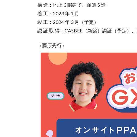
構 造：地上 3 階建て、耐震 S 造
着 工：2023 年 1 月
竣 工：2024 年 3 月（予定）
認 証 取 得：CASBEE（新築）認証（予定）、
（藤原秀行）