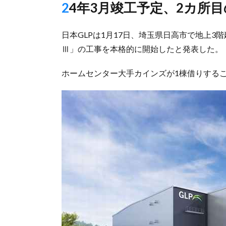
24年3月竣工予定、2カ所
日本GLPは1月17日、埼玉県日高市で地上3階
Ⅲ」の工事を本格的に開始したと発表した。
ホームセンター大手カインズが1棟借りするこ