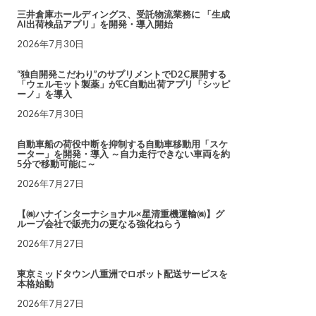
三井倉庫ホールディングス、受託物流業務に 「生成
AI出荷検品アプリ」を開発・導入開始
2026年7月30日
“独自開発こだわり”のサプリメントでD2C展開する
「ウェルモット製薬」がEC自動出荷アプリ「シッピ
ーノ」を導入
2026年7月30日
自動車船の荷役中断を抑制する自動車移動用「スケ
ーター」を開発・導入 ～自力走行できない車両を約
5分で移動可能に～
2026年7月27日
【㈱ハナインターナショナル×星清重機運輸㈱】グ
ループ会社で販売力の更なる強化ねらう
2026年7月27日
東京ミッドタウン八重洲でロボット配送サービスを
本格始動
2026年7月27日