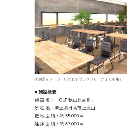
休憩室イメージ（いずれもプレスリリースより引用）
■ 施設概要
施 設 名：「GLP 狭山日高Ⅲ」
所 在 地：埼玉県日高市上鹿山
敷 地 面 積：約 55,000 ㎡
延 床 面 積：約 67,000 ㎡