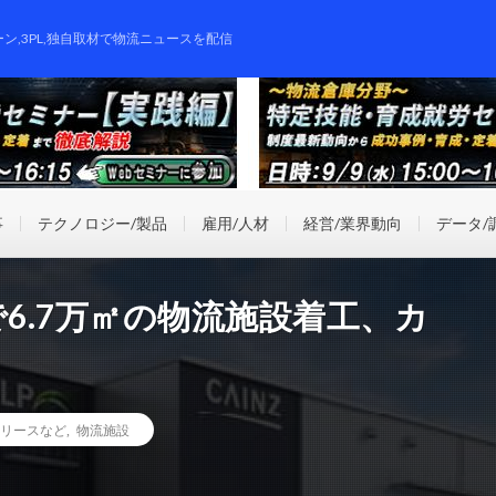
ーン,3PL,独自取材で物流ニュースを配信
事
テクノロジー/製品
雇用/人材
経営/業界動向
データ/
で6.7万㎡の物流施設着工、カ
リースなど
,
物流施設