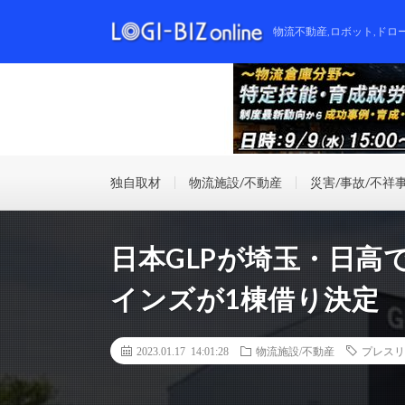
物流不動産,ロボット,ドロ
独自取材
物流施設/不動産
災害/事故/不祥
日本GLPが埼玉・日高
インズが1棟借り決定
2023.01.17 14:01:28
物流施設/不動産
プレスリ