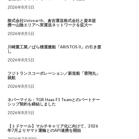
2026年8月5日
株式会社Univearth、倉吉運送株式会社と資本提
携〜山陰エリアへ実運送ネットワークを拡大〜
2026年8月5日
川崎重工業／ばら積運搬船「ARISTOS II」の引き渡
し
2026年8月5日
フジトランスコーポレーション／新造船「蓉翔丸」
就航
2026年8月5日
ネバーマイル：TGR Haas F1 Teamとのパートナー
シップ契約を締結しました
2026年8月5日
【トドケール】マルチキャリア化に向けて、2026
年7月よりヤマト運輸とのAPI連携を開始
2026年7月30日