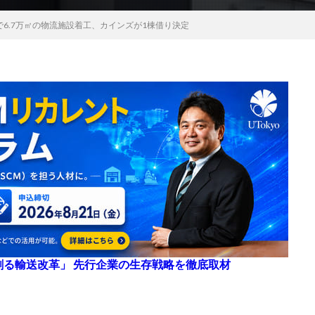
で6.7万㎡の物流施設着工、カインズが1棟借り決定
来を創る輸送改革」 先行企業の生存戦略を徹底取材