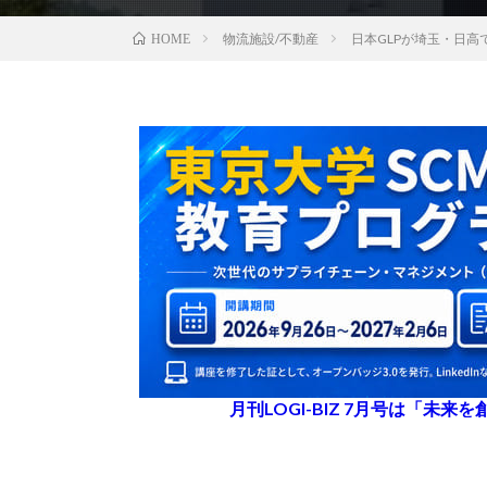
物流施設/不動産
日本GLPが埼玉・日高
HOME
月刊LOGI-BIZ 7月号は「未