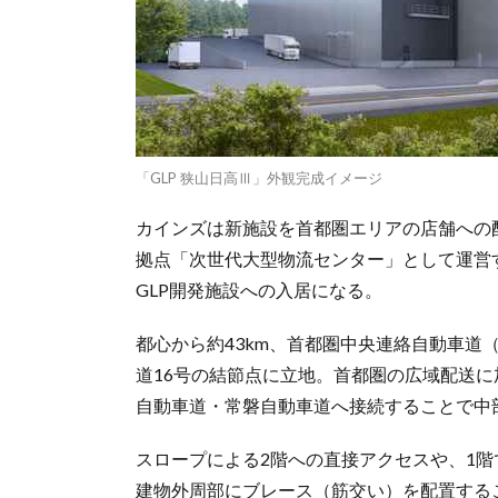
「GLP 狭山日高Ⅲ」外観完成イメージ
カインズは新施設を首都圏エリアの店舗への
拠点「次世代大型物流センター」として運営す
GLP開発施設への入居になる。
都心から約43km、首都圏中央連絡自動車道（
道16号の結節点に立地。首都圏の広域配送
自動車道・常磐自動車道へ接続することで中
スロープによる2階への直接アクセスや、1
建物外周部にブレース（筋交い）を配置する