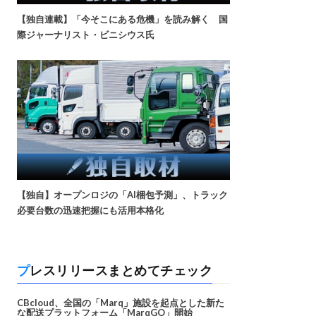
【独自連載】「今そこにある危機」を読み解く 国
際ジャーナリスト・ビニシウス氏
【独自】オープンロジの「AI梱包予測」、トラック
必要台数の迅速把握にも活用本格化
プレスリリースまとめてチェック
CBcloud、全国の「Marq」施設を起点とした新た
な配送プラットフォーム「MarqGO」開始