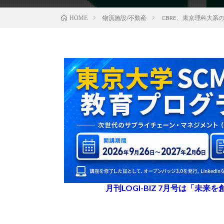
物流施設/不動産
CBRE、東京理科大
HOME
月刊LOGI-BIZ 7月号は「未