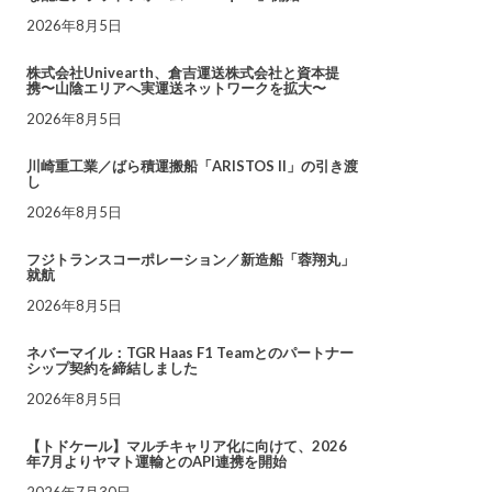
2026年8月5日
株式会社Univearth、倉吉運送株式会社と資本提
携〜山陰エリアへ実運送ネットワークを拡大〜
2026年8月5日
川崎重工業／ばら積運搬船「ARISTOS II」の引き渡
し
2026年8月5日
フジトランスコーポレーション／新造船「蓉翔丸」
就航
2026年8月5日
ネバーマイル：TGR Haas F1 Teamとのパートナー
シップ契約を締結しました
2026年8月5日
【トドケール】マルチキャリア化に向けて、2026
年7月よりヤマト運輸とのAPI連携を開始
2026年7月30日