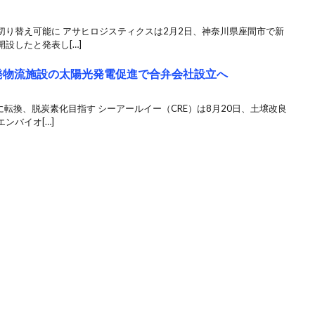
切り替え可能に アサヒロジスティクスは2月2日、神奈川県座間市で新
設したと発表し[…]
開発物流施設の太陽光発電促進で合弁会社設立へ
に転換、脱炭素化目指す シーアールイー（CRE）は8月20日、土壌改良
ンバイオ[…]