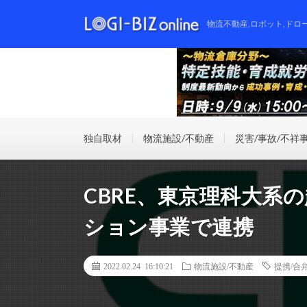
物流不動産,ロボット,ドロ
独自取材
物流施設/不動産
災害/事故/不祥
CBRE、東京理科大系
ション事業で連携
2022.02.24 16:10:21
物流施設/不動産
提携/合