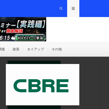
調査
政策
タイアップ
その他