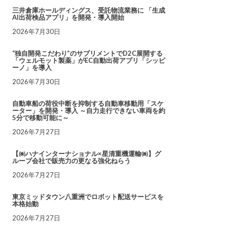
三井倉庫ホールディングス、受託物流業務に 「生成
AI出荷検品アプリ」を開発・導入開始
2026年7月30日
“独自開発こだわり”のサプリメントでD2C展開する
「ウェルモット製薬」がEC自動出荷アプリ「シッピ
ーノ」を導入
2026年7月30日
自動車船の荷役中断を抑制する自動車移動用「スケ
ーター」を開発・導入 ～自力走行できない車両を約
5分で移動可能に～
2026年7月27日
【㈱ハナインターナショナル×星清重機運輸㈱】グ
ループ会社で販売力の更なる強化ねらう
2026年7月27日
東京ミッドタウン八重洲でロボット配送サービスを
本格始動
2026年7月27日