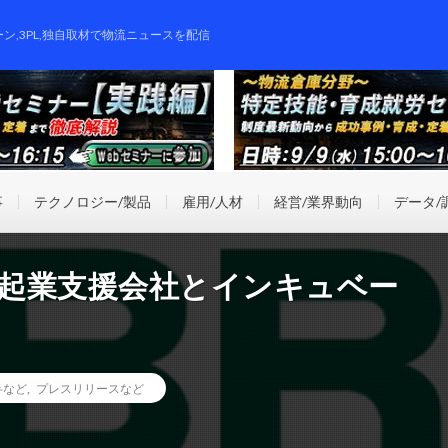
ーン,3PL,独自取材で物流ニュースを配信
事
テクノロジー/製品
雇用/人材
経営/業界動向
データ/
の起業支援会社とインキュベー
弁など
,
プレスリリースなど