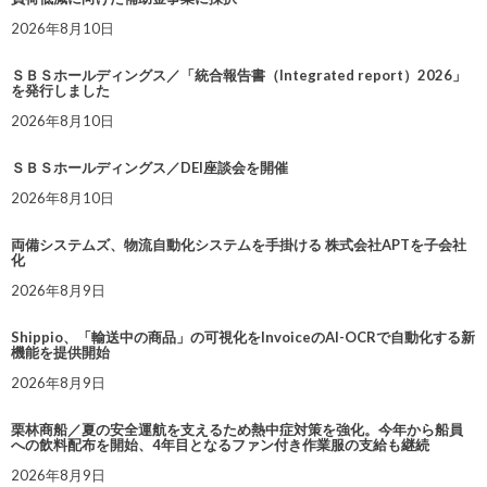
2026年8月10日
ＳＢＳホールディングス／「統合報告書（Integrated report）2026」
を発行しました
2026年8月10日
ＳＢＳホールディングス／DEI座談会を開催
2026年8月10日
両備システムズ、物流自動化システムを手掛ける 株式会社APTを子会社
化
2026年8月9日
Shippio、「輸送中の商品」の可視化をInvoiceのAI-OCRで自動化する新
機能を提供開始
2026年8月9日
栗林商船／夏の安全運航を支えるため熱中症対策を強化。今年から船員
への飲料配布を開始、4年目となるファン付き作業服の支給も継続
2026年8月9日