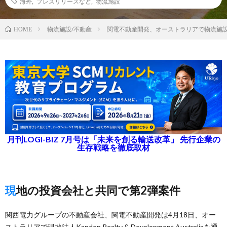
海外
,
プレスリリースなど
,
物流施設
物流施設/不動産
関電不動産開発、オーストラリアで物流施
HOME
月刊LOGI-BIZ 7月号は「未来を創る輸送改革」 先行企業の
生存戦略を徹底取材
現地の投資会社と共同で第2弾案件
関西電力グループの不動産会社、関電不動産開発は4月18日、オー
ストラリアで現地法人Kanden Realty & Development Australiaを通