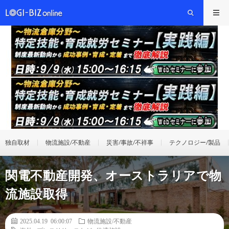
独自取材
物流施設/不動産
災害/事故/不祥事
テクノロジー/製品
関電不動産開発、オーストラリアで物
流施設取得
2025.04.19 06:00:07
物流施設/不動産