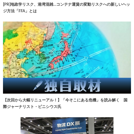
[PR]地政学リスク、港湾混雑…コンテナ運賃の変動リスクへの新しいヘッ
ジ方法「FFA」とは
【次回から大幅リニューアル！】「今そこにある危機」を読み解く 国
際ジャーナリスト・ビニシウス氏