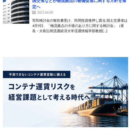
国交省などが物流拠点の整備促進に関する方針を策
定へ
2025.04.09
官民検討会の報告書受け、民間投資後押し図る 国土交通省は
4月9日、「物流拠点の今後のあり方に関する検討会」（座
長・大島弘明流通経済大学流通情報学部教授[…]