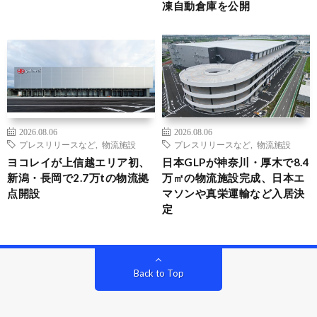
凍自動倉庫を公開
2026.08.06
2026.08.06
プレスリリースなど
,
物流施設
プレスリリースなど
,
物流施設
ヨコレイが上信越エリア初、
日本GLPが神奈川・厚木で8.4
新潟・長岡で2.7万tの物流拠
万㎡の物流施設完成、日本エ
点開設
マソンや真栄運輸など入居決
定
Back to Top