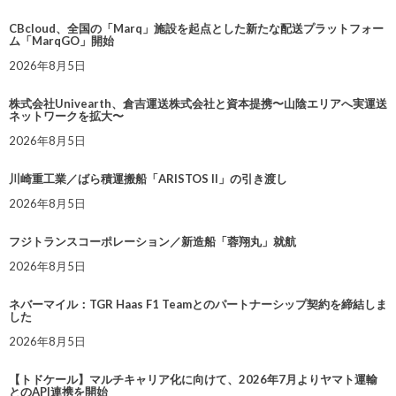
CBcloud、全国の「Marq」施設を起点とした新たな配送プラットフォー
ム「MarqGO」開始
2026年8月5日
株式会社Univearth、倉吉運送株式会社と資本提携〜山陰エリアへ実運送
ネットワークを拡大〜
2026年8月5日
川崎重工業／ばら積運搬船「ARISTOS II」の引き渡し
2026年8月5日
フジトランスコーポレーション／新造船「蓉翔丸」就航
2026年8月5日
ネバーマイル：TGR Haas F1 Teamとのパートナーシップ契約を締結しま
した
2026年8月5日
【トドケール】マルチキャリア化に向けて、2026年7月よりヤマト運輸
とのAPI連携を開始