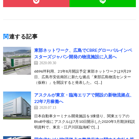
関連する記事
東部ネットワーク、広島でCBREグローバルインベ
スターズジャパン開発の物流施設に入居へ
2020.09.30
6896坪利用、21年8月開設予定 東部ネットワークは9月29
日、広島市安佐南区に新たな拠点「東部広島物流センター
（仮称）」を開設すると発表した。 C[…]
アスクルが東京・臨海エリアで開設の新物流拠点、
22年7月稼働へ
2020.07.13
日本自動車ターミナル開発施設を1棟借り、関東エリアの
BtoB中核に アスクルは7月10日開示した2020年5月期決戦説
明資料で、東京・江戸川区臨海町で[…]