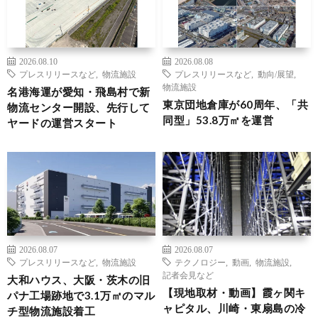
2026.08.10
2026.08.08
プレスリリースなど
,
物流施設
プレスリリースなど
,
動向/展望
,
物流施設
名港海運が愛知・飛島村で新
東京団地倉庫が60周年、「共
物流センター開設、先行して
同型」53.8万㎡を運営
ヤードの運営スタート
2026.08.07
2026.08.07
プレスリリースなど
,
物流施設
テクノロジー
,
動画
,
物流施設
,
記者会見など
大和ハウス、大阪・茨木の旧
【現地取材・動画】霞ヶ関キ
パナ工場跡地で3.1万㎡のマル
ャピタル、川崎・東扇島の冷
チ型物流施設着工