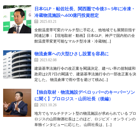
日本GLP・帖佐社長、関西圏で今後3～5年に冷凍・
冷蔵物流施設へ600億円投資想定
2025.03.21
全館温度帯可変のマルチ型に手応え、他地域でも展開目指す
関連記事：【現地取材・動画】日本GLP、神戸で国内初の全
館温度帯変更可能なマルチ型冷凍・冷蔵物[…]
物流倉庫への大型ひさし設置を容易に
2023.02.08
建築基準法施行令の改正案を閣議決定、建ぺい率の規制緩和
政府は2月7日の閣議で、建築基準法施行令の一部改正案を決
定した。 物流倉庫で雨や雪を避けて積み[…]
【独自取材・物流施設デベロッパーのキーパーソン
に聞く】プロロジス・山田社長（後編）
2021.10.26
地方でもマルチテナント型の物流施設が求められている プロ
ロジスの山田御酒社長はこのほど、ロジビズ・オンラインの
単独インタビューに応じた。 山田社長は、[…]