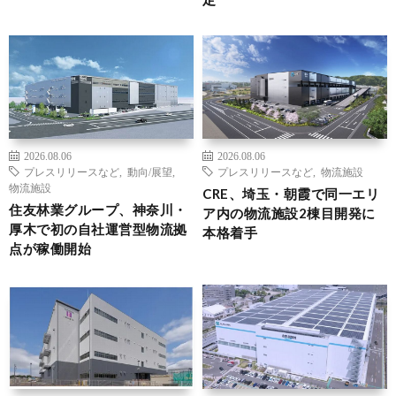
2026.08.06
2026.08.06
プレスリリースなど
,
動向/展望
,
プレスリリースなど
,
物流施設
物流施設
CRE、埼玉・朝霞で同一エリ
住友林業グループ、神奈川・
ア内の物流施設2棟目開発に
厚木で初の自社運営型物流拠
本格着手
点が稼働開始