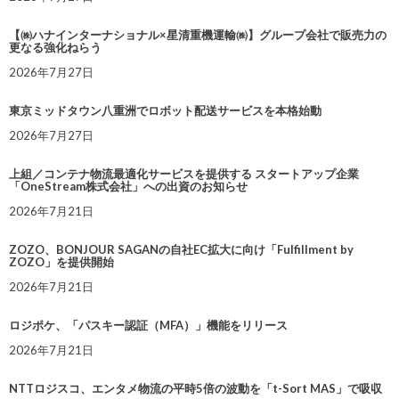
【㈱ハナインターナショナル×星清重機運輸㈱】グループ会社で販売力の
更なる強化ねらう
2026年7月27日
東京ミッドタウン八重洲でロボット配送サービスを本格始動
2026年7月27日
上組／コンテナ物流最適化サービスを提供する スタートアップ企業
「OneStream株式会社」への出資のお知らせ
2026年7月21日
ZOZO、BONJOUR SAGANの自社EC拡大に向け「Fulfillment by
ZOZO」を提供開始
2026年7月21日
ロジポケ、「パスキー認証（MFA）」機能をリリース
2026年7月21日
NTTロジスコ、エンタメ物流の平時5倍の波動を「t-Sort MAS」で吸収