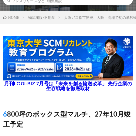
プレスリリースなど
,
物流施設
物流施設/不動産
大阪ガス都市開発、大阪・高槻で初の単独
HOME
月刊LOGI-BIZ 7月号は「未来を創る輸送改革」 先行企業の
生存戦略を徹底取材
6800坪のボックス型マルチ、27年10月竣
工予定