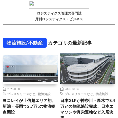
ロジスティクス管理の専門誌
月刊ロジスティクス・ビジネス
物流施設/不動産
カテゴリの最新記事
2026.08.06
2026.08.06
プレスリリースなど
,
物流施設
プレスリリースなど
,
物流施設
ヨコレイが上信越エリア初、
日本GLPが神奈川・厚木で8.4
新潟・長岡で2.7万tの物流拠
万㎡の物流施設完成、日本エ
点開設
マソンや真栄運輸など入居決
定