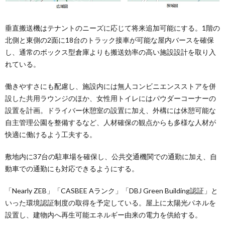
垂直搬送機はテナントのニーズに応じて将来追加可能にする。1階の
北側と東側の2面に18台のトラック接車が可能な屋内バースを確保
し、通常のボックス型倉庫よりも搬送効率の高い施設設計を取り入
れている。
働きやすさにも配慮し、施設内には無人コンビニエンスストアを併
設した共用ラウンジのほか、女性用トイレにはパウダーコーナーの
設置を計画。ドライバー休憩室の設置に加え、外構には休憩可能な
自主管理公園を整備するなど、人材確保の観点からも多様な人材が
快適に働けるよう工夫する。
敷地内に37台の駐車場を確保し、公共交通機関での通勤に加え、自
動車での通勤にも対応できるようにする。
「Nearly ZEB」「CASBEE Aランク」「DBJ Green Building認証」と
いった環境認証制度の取得を予定している。屋上に太陽光パネルを
設置し、建物内へ再生可能エネルギー由来の電力を供給する。