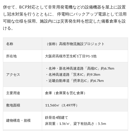
併せて、BCP対応として非常用発電機などの設備機器を屋上に設置
し冠水対策を行うとともに、 停電時にバックアップ電源として活用
可能な仕様を採用。施設内には災害発生時を想定した備蓄倉庫を設
ける。
名称
（仮称）高槻市物流施設プロジェクト
所在地
大阪府高槻市芝生町1丁目91-1他
・名神・新名神高速道路「高槻IC」約6.7km
アクセス
・名神高速道路「茨木IC」約9.3km
・近畿自動車道「摂津北IC」約6.7km
主要用途
倉庫（倉庫業を営む倉庫）
敷地面積
11,560㎡（3,497坪）
鉄骨造4階建て
建物構造・規模
床荷重：1.5t/㎡、梁下有効高さ：5.5m