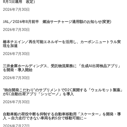
8月1日適用 改定）
2026年7月30日
JAL／2026年8月前半 燃油サーチャージ適用額のお知らせ(変更)
2026年7月30日
椿本チエイン／再生可能エネルギーを活用し、カーボンニュートラル実
現を加速
2026年7月30日
三井倉庫ホールディングス、受託物流業務に 「生成AI出荷検品アプリ」
を開発・導入開始
2026年7月30日
“独自開発こだわり”のサプリメントでD2C展開する「ウェルモット製薬」
がEC自動出荷アプリ「シッピーノ」を導入
2026年7月30日
自動車船の荷役中断を抑制する自動車移動用「スケーター」を開発・導
入 ～自力走行できない車両を約5分で移動可能に～
2026年7月27日