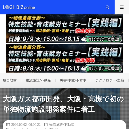
独自取材
物流施設/不動産
災害/事故/不祥事
テクノロジー/製品
大阪ガス都市開発、大阪・高槻で初の
単独物流施設開発案件に着工
2026.06.02 06:00:22
物流施設/不動産