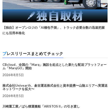
【独自】オープンロジの「AI梱包予測」、トラック必要台数の迅速把握
にも活用本格化
プレスリリースまとめてチェック
CBcloud、全国の「Marq」施設を起点とした新たな配送プラットフォー
ム「MarqGO」開始
2026年8月5日
株式会社Univearth、倉吉運送株式会社と資本提携〜山陰エリアへ実運送
ネットワークを拡大〜
2026年8月5日
川崎重工業／ばら積運搬船「ARISTOS II」の引き渡し