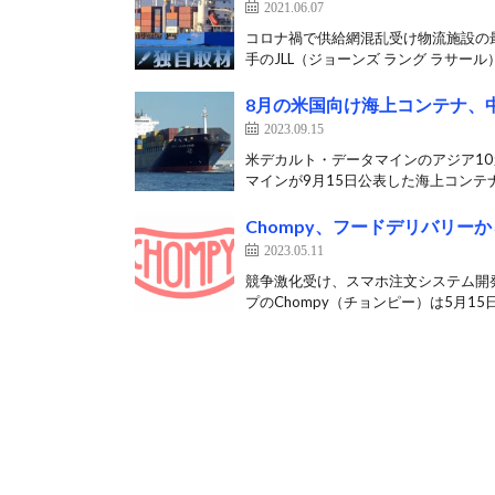
2021.06.07
コロナ禍で供給網混乱受け物流施設の
手のJLL（ジョーンズ ラング ラサール）
8月の米国向け海上コンテナ、中
2023.09.15
米デカルト・データマインのアジア1
マインが9月15日公表した海上コンテナ
Chompy、フードデリバリーか
2023.05.11
競争激化受け、スマホ注文システム開
プのChompy（チョンピー）は5月15日