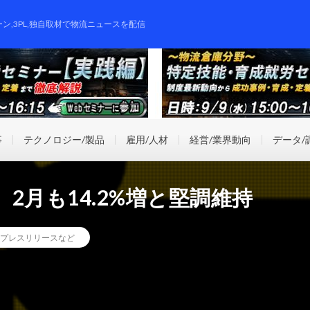
ーン,3PL,独自取材で物流ニュースを配信
事
テクノロジー/製品
雇用/人材
経営/業界動向
データ/
2月も14.2%増と堅調維持
プレスリリースなど