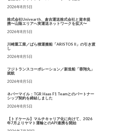
2026年8月5日
株式会社Univearth、倉吉運送株式会社と資本提
携〜山陰エリアへ実運送ネットワークを拡大〜
2026年8月5日
川崎重工業／ばら積運搬船「ARISTOS II」の引き渡
し
2026年8月5日
フジトランスコーポレーション／新造船「蓉翔丸」
就航
2026年8月5日
ネバーマイル：TGR Haas F1 Teamとのパートナー
シップ契約を締結しました
2026年8月5日
【トドケール】マルチキャリア化に向けて、2026
年7月よりヤマト運輸とのAPI連携を開始
2026年7月30日