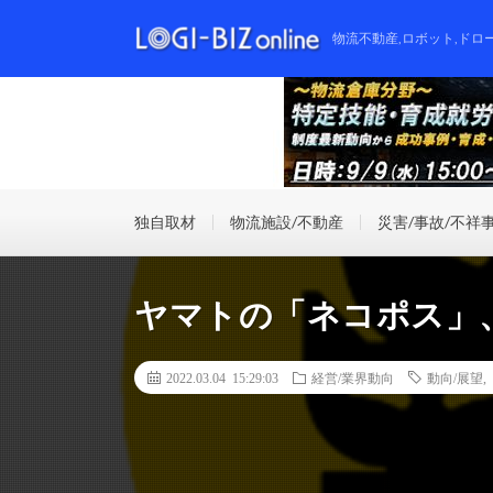
物流不動産,ロボット,ドロ
独自取材
物流施設/不動産
災害/事故/不祥
ヤマトの「ネコポス」、
2022.03.04 15:29:03
経営/業界動向
動向/展望
,