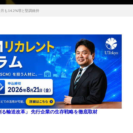
月も14.2%増と堅調維持
来を創る輸送改革」 先行企業の生存戦略を徹底取材