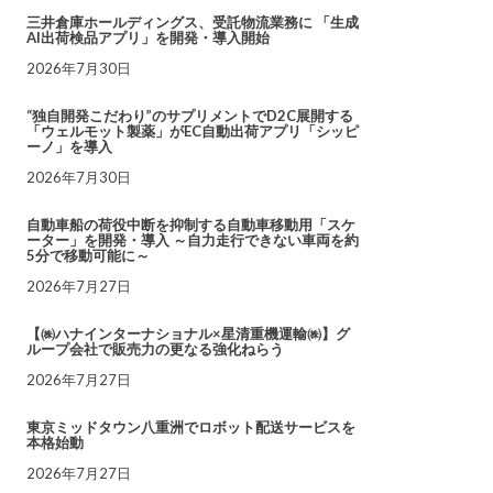
三井倉庫ホールディングス、受託物流業務に 「生成
AI出荷検品アプリ」を開発・導入開始
2026年7月30日
“独自開発こだわり”のサプリメントでD2C展開する
「ウェルモット製薬」がEC自動出荷アプリ「シッピ
ーノ」を導入
2026年7月30日
自動車船の荷役中断を抑制する自動車移動用「スケ
ーター」を開発・導入 ～自力走行できない車両を約
5分で移動可能に～
2026年7月27日
【㈱ハナインターナショナル×星清重機運輸㈱】グ
ループ会社で販売力の更なる強化ねらう
2026年7月27日
東京ミッドタウン八重洲でロボット配送サービスを
本格始動
2026年7月27日