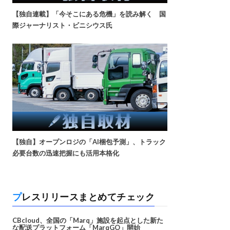
【独自連載】「今そこにある危機」を読み解く 国
際ジャーナリスト・ビニシウス氏
【独自】オープンロジの「AI梱包予測」、トラック
必要台数の迅速把握にも活用本格化
プレスリリースまとめてチェック
CBcloud、全国の「Marq」施設を起点とした新た
な配送プラットフォーム「MarqGO」開始