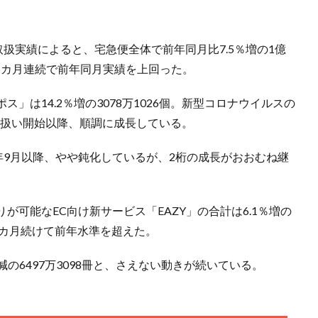
取扱実績によると、宅急便全体で前年同月比7.5％増の1億
来、25カ月連続で前年同月実績を上回った。
」は14.2％増の3078万1026個。新型コロナウイルスの
り扱い開始以降、順調に成長している。
年9月以降、やや鈍化しているが、2桁の成長がおおむね継
可能なEC向け新サービス「EAZY」の合計は6.1％増の
25カ月続けて前年水準を超えた。
減の6497万3098冊と、さえない動きが続いている。