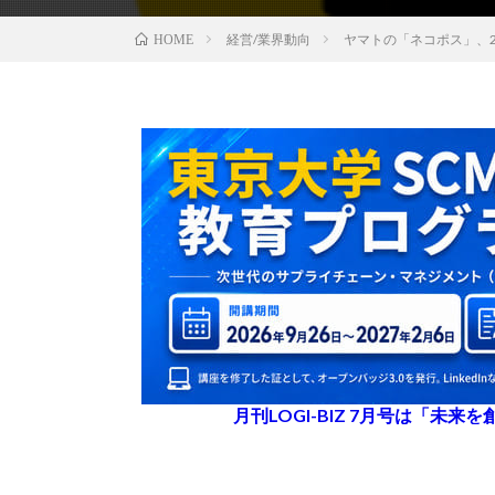
経営/業界動向
ヤマトの「ネコポス」、2
HOME
月刊LOGI-BIZ 7月号は「未