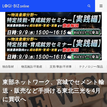
独自取材
物流施設/不動産
災害/事故/不祥事
テクノロジー/製品
東部ネットワーク、宮城でセメント輸
送・販売など手掛ける東北三光を4月
に買収へ