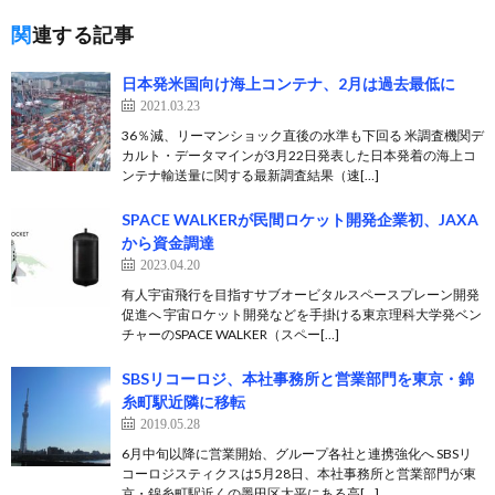
関連する記事
日本発米国向け海上コンテナ、2月は過去最低に
2021.03.23
36％減、リーマンショック直後の水準も下回る 米調査機関デ
カルト・データマインが3月22日発表した日本発着の海上コ
ンテナ輸送量に関する最新調査結果（速[…]
SPACE WALKERが民間ロケット開発企業初、JAXA
から資金調達
2023.04.20
有人宇宙飛行を目指すサブオービタルスペースプレーン開発
促進へ 宇宙ロケット開発などを手掛ける東京理科大学発ベン
チャーのSPACE WALKER（スペー[…]
SBSリコーロジ、本社事務所と営業部門を東京・錦
糸町駅近隣に移転
2019.05.28
6月中旬以降に営業開始、グループ各社と連携強化へ SBSリ
コーロジスティクスは5月28日、本社事務所と営業部門が東
京・錦糸町駅近くの墨田区太平にある高[…]