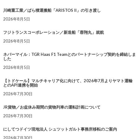
川崎重工業／ばら積運搬船「ARISTOS II」の引き渡し
2026年8月5日
フジトランスコーポレーション／新造船「蓉翔丸」就航
2026年8月5日
ネバーマイル：TGR Haas F1 Teamとのパートナーシップ契約を締結しま
した
2026年8月5日
【トドケール】マルチキャリア化に向けて、2026年7月よりヤマト運輸
とのAPI連携を開始
2026年7月30日
JR貨物／お盆休み期間の貨物列車の運転計画について
2026年7月30日
にしてつドイツ現地法人 シュツットガルト事務所移転のご案内
2026年7月30日