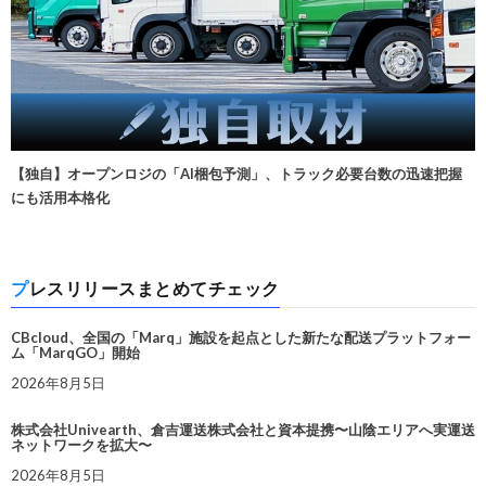
【独自】オープンロジの「AI梱包予測」、トラック必要台数の迅速把握
にも活用本格化
プレスリリースまとめてチェック
CBcloud、全国の「Marq」施設を起点とした新たな配送プラットフォー
ム「MarqGO」開始
2026年8月5日
株式会社Univearth、倉吉運送株式会社と資本提携〜山陰エリアへ実運送
ネットワークを拡大〜
2026年8月5日