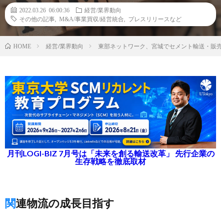
2022.03.26 06:00:36
経営/業界動向
その他の記事
,
M&A/事業買収/経営統合
,
プレスリリースなど
経営/業界動向
東部ネットワーク、宮城でセメント輸送・販
HOME
月刊LOGI-BIZ 7月号は「未来を創る輸送改革」 先行企業の
生存戦略を徹底取材
関連物流の成長目指す