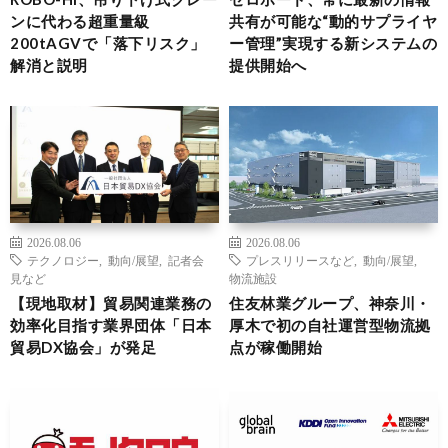
ンに代わる超重量級
共有が可能な“動的サプライヤ
200tAGVで「落下リスク」
ー管理”実現する新システムの
解消と説明
提供開始へ
2026.08.06
2026.08.06
テクノロジー
,
動向/展望
,
記者会
プレスリリースなど
,
動向/展望
,
見など
物流施設
【現地取材】貿易関連業務の
住友林業グループ、神奈川・
効率化目指す業界団体「日本
厚木で初の自社運営型物流拠
貿易DX協会」が発足
点が稼働開始