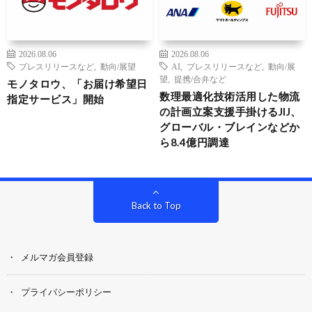
2026.08.06
2026.08.06
プレスリリースなど
,
動向/展望
AI
,
プレスリリースなど
,
動向/展
望
,
提携/合弁など
モノタロウ、「お届け希望日
数理最適化技術活用した物流
指定サービス」開始
の計画立案支援手掛けるJIJ、
グローバル・ブレインなどか
ら8.4億円調達
Back to Top
メルマガ会員登録
プライバシーポリシー