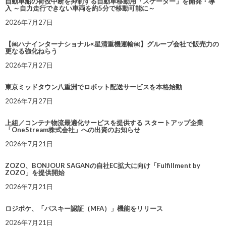
自動車船の荷役中断を抑制する自動車移動用「スケーター」を開発・導
入 ～自力走行できない車両を約5分で移動可能に～
2026年7月27日
【㈱ハナインターナショナル×星清重機運輸㈱】グループ会社で販売力の
更なる強化ねらう
2026年7月27日
東京ミッドタウン八重洲でロボット配送サービスを本格始動
2026年7月27日
上組／コンテナ物流最適化サービスを提供する スタートアップ企業
「OneStream株式会社」への出資のお知らせ
2026年7月21日
ZOZO、BONJOUR SAGANの自社EC拡大に向け「Fulfillment by
ZOZO」を提供開始
2026年7月21日
ロジポケ、「パスキー認証（MFA）」機能をリリース
2026年7月21日