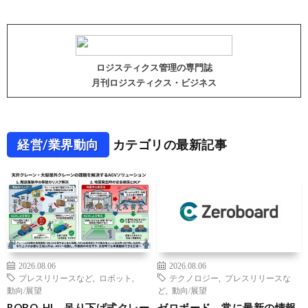
ロジスティクス管理の専門誌
月刊ロジスティクス・ビジネス
経営/業界動向
カテゴリの最新記事
2026.08.06
2026.08.06
プレスリリースなど
,
ロボット
,
テクノロジー
,
プレスリリースな
動向/展望
ど
,
動向/展望
ROBO-HI、吊り下げ式クレー
ゼロボード、常に最新の情報