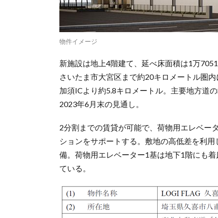
物件イメージ
新施設は地上4階建て、延べ床面積は1万70
さいたま市大宮区まで約20キロメートル圏内
加須ICより約5.8キロメートル。主要地方
2023年6月末の見通し。
2分割までの賃貸が可能で、荷物用エレベー
ションをサポートする。敷地の高低差を利用
備。荷物用エレベーター1基は地下1階にも
ている。