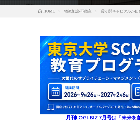
物流施設/不動産
霞ヶ関キャピタルが仙
HOME
月刊LOGI-BIZ 7月号は「未