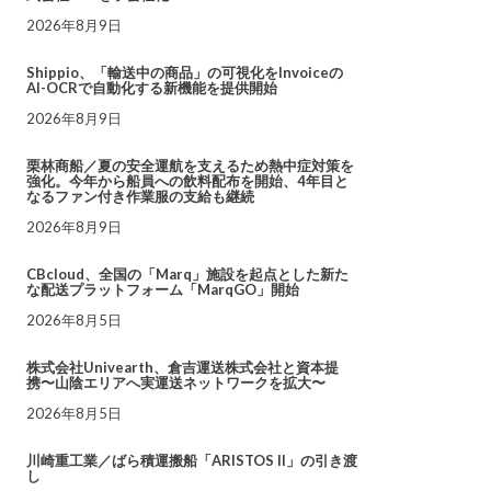
2026年8月9日
Shippio、「輸送中の商品」の可視化をInvoiceの
AI-OCRで自動化する新機能を提供開始
2026年8月9日
栗林商船／夏の安全運航を支えるため熱中症対策を
強化。今年から船員への飲料配布を開始、4年目と
なるファン付き作業服の支給も継続
2026年8月9日
CBcloud、全国の「Marq」施設を起点とした新た
な配送プラットフォーム「MarqGO」開始
2026年8月5日
株式会社Univearth、倉吉運送株式会社と資本提
携〜山陰エリアへ実運送ネットワークを拡大〜
2026年8月5日
川崎重工業／ばら積運搬船「ARISTOS II」の引き渡
し