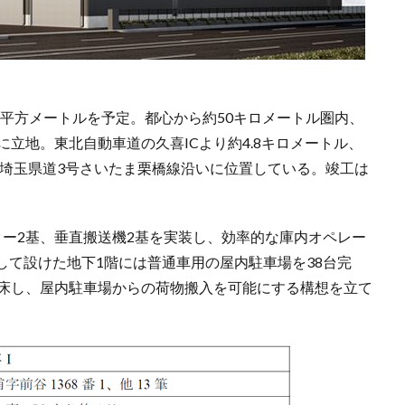
51平方メートルを予定。都心から約50キロメートル圏内、
に立地。東北自動車道の久喜ICより約4.8キロメートル、
道の埼玉県道3号さいたま栗橋線沿いに位置している。竣工は
ター2基、垂直搬送機2基を実装し、効率的な庫内オペレー
して設けた地下1階には普通車用の屋内駐車場を38台完
着床し、屋内駐車場からの荷物搬入を可能にする構想を立て