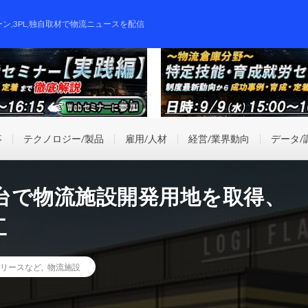
ーン,3PL,独自取材で物流ニュースを配信
事
テクノロジー/製品
雇用/人材
経営/業界動向
データ/
台で物流施設開発用地を取得、
工
リースなど
,
物流施設