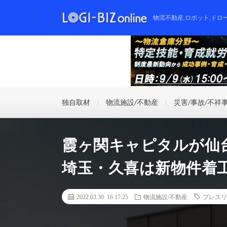
物流不動産,ロボット,ドロ
独自取材
物流施設/不動産
災害/事故/不祥
霞ヶ関キャピタルが仙
埼玉・久喜は新物件着
2022.03.30 16:17:25
物流施設/不動産
プレスリ