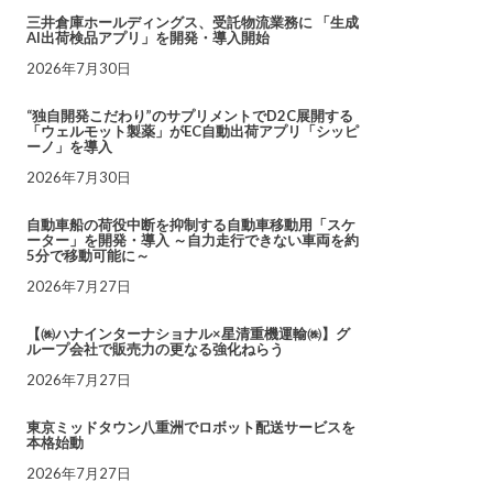
三井倉庫ホールディングス、受託物流業務に 「生成
AI出荷検品アプリ」を開発・導入開始
2026年7月30日
“独自開発こだわり”のサプリメントでD2C展開する
「ウェルモット製薬」がEC自動出荷アプリ「シッピ
ーノ」を導入
2026年7月30日
自動車船の荷役中断を抑制する自動車移動用「スケ
ーター」を開発・導入 ～自力走行できない車両を約
5分で移動可能に～
2026年7月27日
【㈱ハナインターナショナル×星清重機運輸㈱】グ
ループ会社で販売力の更なる強化ねらう
2026年7月27日
東京ミッドタウン八重洲でロボット配送サービスを
本格始動
2026年7月27日