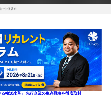
施で労使妥結
来を創る輸送改革」 先行企業の生存戦略を徹底取材