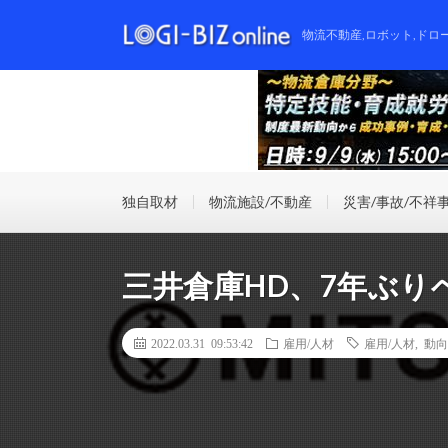
物流不動産,ロボット,ドロ
独自取材
物流施設/不動産
災害/事故/不祥
三井倉庫HD、7年ぶり
2022.03.31 09:53:42
雇用/人材
雇用/人材
,
動向