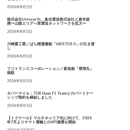
2026年8月5日
株式会社Univearth、倉吉運送株式会社と資本提
携〜山陰エリアへ実運送ネットワークを拡大〜
2026年8月5日
川崎重工業／ばら積運搬船「ARISTOS II」の引き渡
し
2026年8月5日
フジトランスコーポレーション／新造船「蓉翔丸」
就航
2026年8月5日
ネバーマイル：TGR Haas F1 Teamとのパートナー
シップ契約を締結しました
2026年8月5日
【トドケール】マルチキャリア化に向けて、2026
年7月よりヤマト運輸とのAPI連携を開始
2026年7月30日