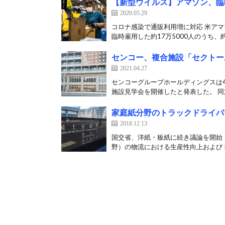
【新型ウイルス】アマゾン、臨
2020.05.29
コロナ感染で通販利用増に対応 米アマ
臨時雇用した約17万5000人のうち、約1
センコー、複合施設「セクトー
2021.04.27
センコーグループホールディングスは4
施設見学会を開催したと発表した。 同施
家庭紙分野のトラックドライバ
2018.12.13
国交省、洋紙・板紙に続き議論を開始
野）の物流における生産性向上およびト