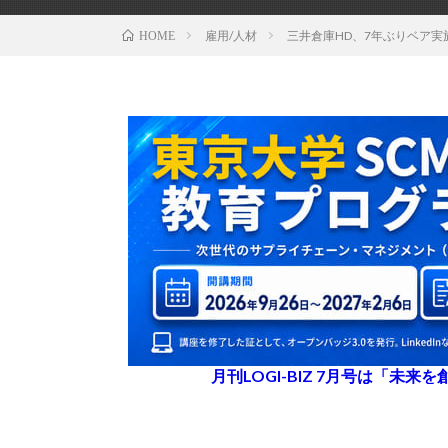
雇用/人材
三井倉庫HD、7年ぶりベア実
HOME
月刊LOGI-BIZ 7月号は「未