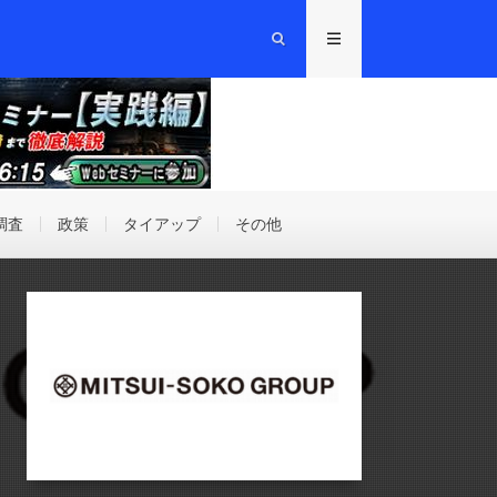
調査
政策
タイアップ
その他