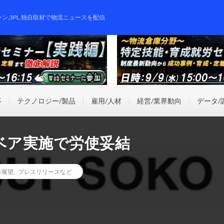
ーン,3PL,独自取材で物流ニュースを配信
事
テクノロジー/製品
雇用/人材
経営/業界動向
データ/
ベア実施で労使妥結
/展望
,
プレスリリースなど