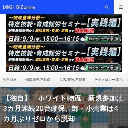
独自取材
物流施設/不動産
災害/事故/不祥事
テクノロジー/製品
【独自】「ホワイト物流」新規参加は
3カ月連続20台確保、卸・小売業は4
カ月ぶりゼロから脱却