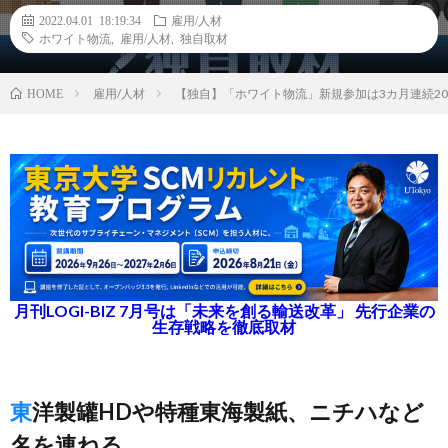
2022.04.01 18:19:34
雇用/人材
ホワイト物流
,
雇用/人材
,
独自取材
雇用/人材
【独自】「ホワイト物流」新規参加は3カ月連続2
HOME
月刊LOGI-BIZ 7月号は「未来を創る輸送改革」 先行企業の
生存戦略を徹底取材
東洋製罐HDや特種東海製紙、ニチハなど
名を連ねる