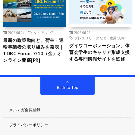
2026.06.24
タイアップ2
2026.06.23
プレスリリースなど
,
雇用/人材
最新の政策動向と、荷主・運
ダイワコーポレーション、体
輸事業者の取り組みを発表｜
育会学生のキャリア形成支援
TDBC Forum 7/10（金）オ
する専門情報サイトを監修
ンライン開催[PR]
Back to Top
メルマガ会員登録
プライバシーポリシー