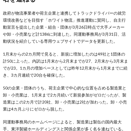
政府が物流事業者や荷主企業と連携してトラックドライバーの就労
環境改善などを目指す「ホワイト物流」推進運動に賛同し、自主行
動宣言を提出した企業・組合・団体が3月26日時点で大手メーカー
や卸・小売業など計1386に到達した。同運動事務局が3月31日、活
動状況を紹介している専用ウェブサイトでデータを更新した。
1月末からの2カ月間で見ると、新規に増加したのは49社と1団体の
計50に上った。内訳は1月末から2月末までが27、2月末から3月末ま
でが23。1カ月の増加ペースとしては昨年12月末から1月末までに続
き、3カ月連続で20台を確保した。
50の企業・団体のうち、荷主企業で中心的な位置を占める製造業と
卸・小売業は、1月末まで2カ月続いて新規参加がゼロだったが、製
造業はこの2カ月で計20社、卸・小売業は2社が加わった。卸・小売
業は4カ月ぶりにゼロから脱した。
同運動事務局のホームページによると、製造業は製缶の国内最大
手、東洋製罐ホールディングスと関係企業が多く名を連ねている。