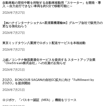
自動車船の荷役中断を抑制する自動車移動用「スケーター」を開発・導
入 ～自力走行できない車両を約5分で移動可能に～
2026年7月27日
【㈱ハナインターナショナル×星清重機運輸㈱】グループ会社で販売力の
更なる強化ねらう
2026年7月27日
東京ミッドタウン八重洲でロボット配送サービスを本格始動
2026年7月27日
上組／コンテナ物流最適化サービスを提供する スタートアップ企業
「OneStream株式会社」への出資のお知らせ
2026年7月21日
ZOZO、BONJOUR SAGANの自社EC拡大に向け「Fulfillment by
ZOZO」を提供開始
2026年7月21日
ロジポケ、「パスキー認証（MFA）」機能をリリース