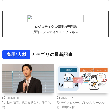
ロジスティクス管理の専門誌
月刊ロジスティクス・ビジネス
雇用/人材
カテゴリの最新記事
2026.08.05
2026.07.28
動向/展望
,
記者会見など
,
雇用/人
テクノロジー
,
プレスリリースな
材
ど
,
雇用/人材