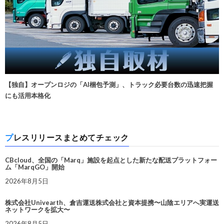
【独自】オープンロジの「AI梱包予測」、トラック必要台数の迅速把握
にも活用本格化
プレスリリースまとめてチェック
CBcloud、全国の「Marq」施設を起点とした新たな配送プラットフォー
ム「MarqGO」開始
2026年8月5日
株式会社Univearth、倉吉運送株式会社と資本提携〜山陰エリアへ実運送
ネットワークを拡大〜
2026年8月5日