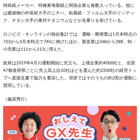
特殊紙メーカー、特種東海製紙と関係企業も複数入っている。他に
は建築物の外装材大手のニチハ、粘着紙・フィルム大手のリンテッ
ク、チタン大手の東邦チタニウムなどが名乗りを挙げている。
ロジビズ・オンラインの独自集計では、運輸・郵便業は1月末時点の
723から3月末時点で745に伸びたほか、製造業は368から388、卸・
小売業は111から113に増えた。
政府は2019年4月の運動開始に先立ち、上場企業約4000社と、全国
47都道府県ごとに売上高上位50社ほどを選んだ約2300社の経営トッ
プへ直接文書で協力を要請した。現状ではそのうちの約2割が運動に
賛同している。
（藤原秀行）