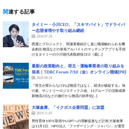
関連する記事
タイミー・小川CEO、「スキマバイト」でドライバ
ー志望者増やす取り組み継続
2024.07.29
西濃とプロジェクト、関連業務紹介し直に職場触れられる機
会創出 物流などの単発アルバイトのマッチングアプリを手掛
けるタイミーの小川嶺代表取締役CEO（最[…]
最新の政策動向と、荷主・運輸事業者の取り組みを
発表｜TDBC Forum 7/10（金）オンライン開催[PR]
2026.06.24
『荷主が変わらなければ物流ではなく、経済が破綻する』 味
の素、サントリーロジスティクス他、11グループの活動成果
新物流2法などの施行から物流の効率化[…]
大塚倉庫、「イクボス企業同盟」に加盟
2019.11.05
男性育休100％取得やLGBTへの理解促進など計画 大塚倉庫
は11月1日、NPO法人「ファザーリング・ジャパン」が運営