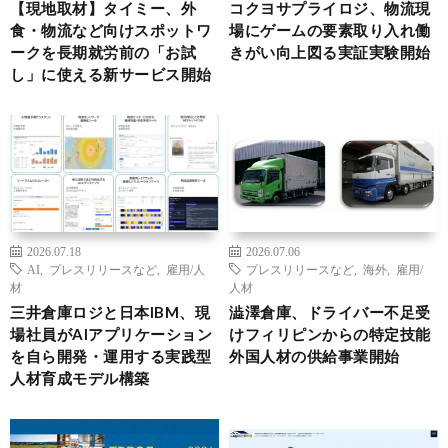
【現地取材】タイミー、外
コクヨサプライロジ、物流現
食・物流など向けスポットワ
場にゲームの要素取り入れ働
ークを長期就労前の「お試
きがい向上図る実証実験開始
し」に使える新サービス開始
2026.07.18
2026.07.06
AI
,
プレスリリースなど
,
雇用/人
プレスリリースなど
,
海外
,
雇用/
材
人材
三井倉庫ロジと日本IBM、現
澁澤倉庫、ドライバー不足受
場社員がAIアプリケーション
けフィリピンからの特定技能
を自ら開発・運用する実践型
外国人材の供給事業開始
人材育成モデル構築