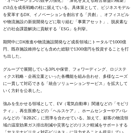
「オペレーションの競争力強化」「深化を支える経営基盤の構築」
の3点を成長戦略の柱に据えている。具体策として、ビジネスモデル
を変革するDX、イノベーションを創出する「共創」、オフィスビル
や物流施設の新規開発などに取り組む「事業アセット」、脱炭素な
どの社会課題解決に貢献する「ESG」を列挙。
期間中にDX推進や物流施設開発など成長領域にトータルで1000億
円、既存施設維持なども含めた総額で1300億円を投資することを打
ち出した。
グループで展開している3PLや保管、フォワーディング、ロジステ
ィクス戦略・企画立案といった各機能を組み合わせ、多様なニーズ
に一貫して対応できる「統合ソリューションサービス」を拡大して
いく方針を公表した。
強みを生かせる領域として、EV（電気自動車）関連などの「モビリ
ティ」、再生医療などの「ヘルスケア」、ホームセンターやアパレ
ルなどの「B2B2C」に照準を合わせている。加えて、顧客の物流領
域の温室効果ガス排出削減や災害などのリスク軽減をサポートする
「サステナビリティ対応ビジネス」に注力することも提示してい