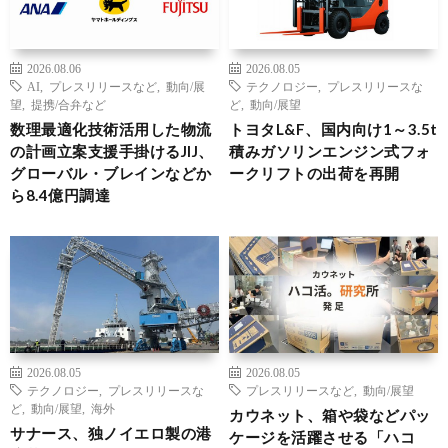
2026.08.06
2026.08.05
AI
,
プレスリリースなど
,
動向/展
テクノロジー
,
プレスリリースな
望
,
提携/合弁など
ど
,
動向/展望
数理最適化技術活用した物流
トヨタL&F、国内向け1～3.5t
の計画立案支援手掛けるJIJ、
積みガソリンエンジン式フォ
グローバル・ブレインなどか
ークリフトの出荷を再開
ら8.4億円調達
2026.08.05
2026.08.05
テクノロジー
,
プレスリリースな
プレスリリースなど
,
動向/展望
ど
,
動向/展望
,
海外
カウネット、箱や袋などパッ
サナース、独ノイエロ製の港
ケージを活躍させる「ハコ