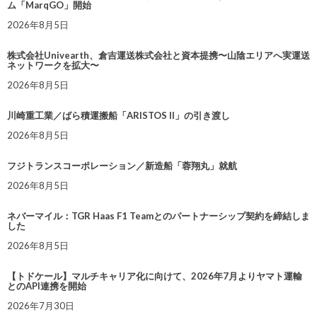
ム「MarqGO」開始
2026年8月5日
株式会社Univearth、倉吉運送株式会社と資本提携〜山陰エリアへ実運送
ネットワークを拡大〜
2026年8月5日
川崎重工業／ばら積運搬船「ARISTOS II」の引き渡し
2026年8月5日
フジトランスコーポレーション／新造船「蓉翔丸」就航
2026年8月5日
ネバーマイル：TGR Haas F1 Teamとのパートナーシップ契約を締結しま
した
2026年8月5日
【トドケール】マルチキャリア化に向けて、2026年7月よりヤマト運輸
とのAPI連携を開始
2026年7月30日