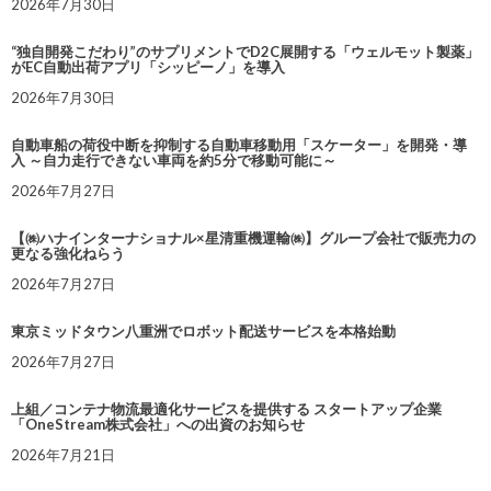
2026年7月30日
“独自開発こだわり”のサプリメントでD2C展開する「ウェルモット製薬」
がEC自動出荷アプリ「シッピーノ」を導入
2026年7月30日
自動車船の荷役中断を抑制する自動車移動用「スケーター」を開発・導
入 ～自力走行できない車両を約5分で移動可能に～
2026年7月27日
【㈱ハナインターナショナル×星清重機運輸㈱】グループ会社で販売力の
更なる強化ねらう
2026年7月27日
東京ミッドタウン八重洲でロボット配送サービスを本格始動
2026年7月27日
上組／コンテナ物流最適化サービスを提供する スタートアップ企業
「OneStream株式会社」への出資のお知らせ
2026年7月21日