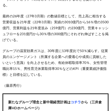
る。
最終の26年度（27年3月期）の数値目標として、売上高に相当する
営業収益を21年度（22年3月期）実績の3010億円から16％増の3500
億円、営業利益を21年度並み（259億円）の230億円、営業キャッシ
ュフローを231億円から30％増の300億円にそれぞれ伸ばすことを掲
げている。
グループの温室効果ガスは、30年度に13年度比で50％減らす。従業
員のエンゲージメント（所属する企業への愛着心や成長に貢献した
いという意識）を向上させるため、有給休暇取得率70％、女性管理
職比率15％、男性育児休業取得率30％などのKPI（重要業績評価指
標）と目標を記している。
（藤原秀行）
新たなグループ理念と新中期経営計画は
コチラ
から（三井倉
庫HDホームページ）