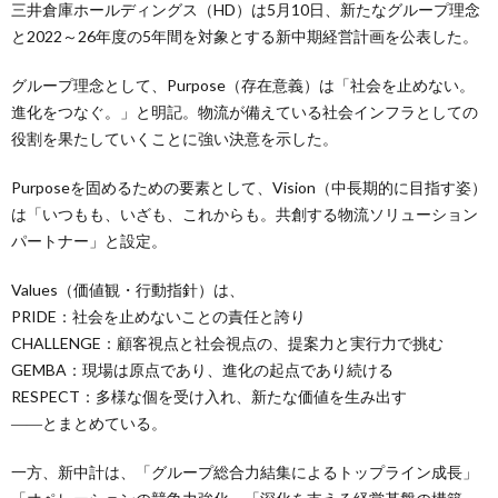
三井倉庫ホールディングス（HD）は5月10日、新たなグループ理念
と2022～26年度の5年間を対象とする新中期経営計画を公表した。
グループ理念として、Purpose（存在意義）は「社会を止めない。
進化をつなぐ。」と明記。物流が備えている社会インフラとしての
役割を果たしていくことに強い決意を示した。
Purposeを固めるための要素として、Vision（中長期的に目指す姿）
は「いつもも、いざも、これからも。共創する物流ソリューション
パートナー」と設定。
Values（価値観・行動指針）は、
PRIDE：社会を止めないことの責任と誇り
CHALLENGE：顧客視点と社会視点の、提案力と実行力で挑む
GEMBA：現場は原点であり、進化の起点であり続ける
RESPECT：多様な個を受け入れ、新たな価値を生み出す
――とまとめている。
一方、新中計は、「グループ総合力結集によるトップライン成長」