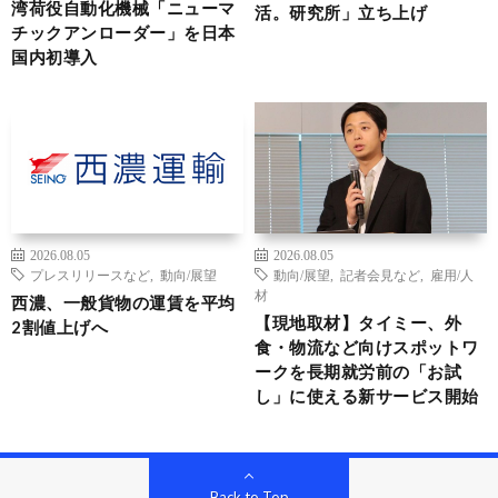
湾荷役自動化機械「ニューマ
活。研究所」立ち上げ
チックアンローダー」を日本
国内初導入
2026.08.05
2026.08.05
プレスリリースなど
,
動向/展望
動向/展望
,
記者会見など
,
雇用/人
材
西濃、一般貨物の運賃を平均
【現地取材】タイミー、外
2割値上げへ
食・物流など向けスポットワ
ークを長期就労前の「お試
し」に使える新サービス開始
Back to Top