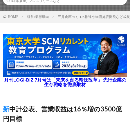
動向/展望
,
プレスリリースなど
経営/業界動向
三井倉庫HD、DX推進や物流施設開発など成長
HOME
月刊LOGI-BIZ 7月号は「未来を創る輸送改革」 先行企業の
生存戦略を徹底取材
新中計公表、営業収益は16％増の3500億
円目標