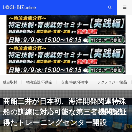
独自取材
物流施設/不動産
災害/事故/不祥事
テクノロジー/製品
商船三井が日本初、海洋開発関連特殊
船の訓練に対応可能な第三者機関認証
得たトレーニングセンター開設