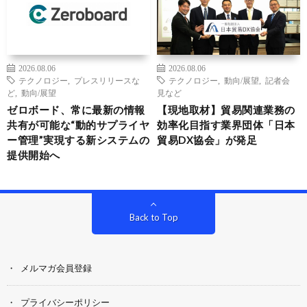
2026.08.06
2026.08.06
テクノロジー
,
プレスリリースな
テクノロジー
,
動向/展望
,
記者会
ど
,
動向/展望
見など
ゼロボード、常に最新の情報
【現地取材】貿易関連業務の
共有が可能な“動的サプライヤ
効率化目指す業界団体「日本
ー管理”実現する新システムの
貿易DX協会」が発足
提供開始へ
Back to Top
メルマガ会員登録
プライバシーポリシー