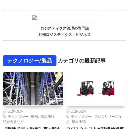
ロジスティクス管理の専門誌
月刊ロジスティクス・ビジネス
テクノロジー/製品
カテゴリの最新記事
2026.08.07
2026.08.07
テクノロジー
,
動画
,
物流施設
,
テクノロジー
,
プレスリリースな
記者会見など
ど
,
動向/展望
【現地取材・動画】霞ヶ関キ
ロジスネクストが防爆仕様車