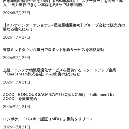
自動車船の荷役中断を抑制する自動車移動用「スケーター」を開発・導
入 ～自力走行できない車両を約5分で移動可能に～
2026年7月27日
【㈱ハナインターナショナル×星清重機運輸㈱】グループ会社で販売力の
更なる強化ねらう
2026年7月27日
東京ミッドタウン八重洲でロボット配送サービスを本格始動
2026年7月27日
上組／コンテナ物流最適化サービスを提供する スタートアップ企業
「OneStream株式会社」への出資のお知らせ
2026年7月21日
ZOZO、BONJOUR SAGANの自社EC拡大に向け「Fulfillment by
ZOZO」を提供開始
2026年7月21日
ロジポケ、「パスキー認証（MFA）」機能をリリース
2026年7月21日