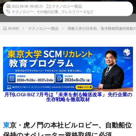
2022.06.08 06:00:25
テクノロジー/製品
テクノロジー
,
その他の記事
,
プレスリリースなど
テクノロジー/製品
商船三井が日本初、海洋開発関連特殊船
HOME
月刊LOGI-BIZ 7月号は「未来を創る輸送改革」 先行企業の
生存戦略を徹底取材
東京・虎ノ門の本社ビルロビー、自動船位
保持のオペレーター資格取得に必須