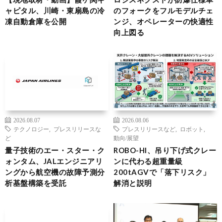
ャピタル、川崎・東扇島の冷
のフォークをフルモデルチェ
凍自動倉庫を公開
ンジ、オペレーターの快適性
向上図る
2026.08.07
2026.08.06
テクノロジー
,
プレスリリースな
プレスリリースなど
,
ロボット
,
ど
動向/展望
量子技術のエー・スター・ク
ROBO-HI、吊り下げ式クレー
ォンタム、JALエンジニアリ
ンに代わる超重量級
ングから航空機の故障予測分
200tAGVで「落下リスク」
析基盤構築を受託
解消と説明