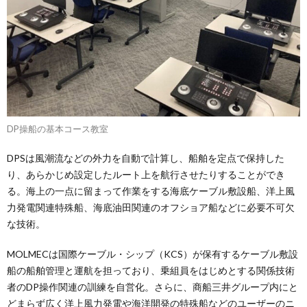
DP操船の基本コース教室
DPSは風潮流などの外力を自動で計算し、船舶を定点で保持した
り、あらかじめ設定したルート上を航行させたりすることができ
る。海上の一点に留まって作業をする海底ケーブル敷設船、洋上風
力発電関連特殊船、海底油田関連のオフショア船などに必要不可欠
な技術。
MOLMECは国際ケーブル・シップ（KCS）が保有するケーブル敷設
船の船舶管理と運航を担っており、乗組員をはじめとする関係技術
者のDP操作関連の訓練を自営化。さらに、商船三井グループ内にと
どまらず広く洋上風力発電や海洋開発の特殊船などのユーザーのニ