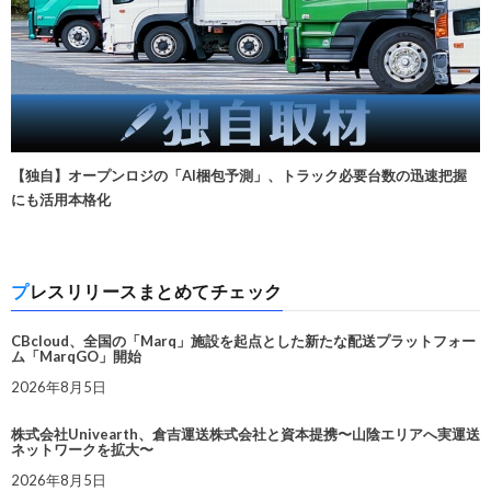
【独自】オープンロジの「AI梱包予測」、トラック必要台数の迅速把握
にも活用本格化
プレスリリースまとめてチェック
CBcloud、全国の「Marq」施設を起点とした新たな配送プラットフォー
ム「MarqGO」開始
2026年8月5日
株式会社Univearth、倉吉運送株式会社と資本提携〜山陰エリアへ実運送
ネットワークを拡大〜
2026年8月5日