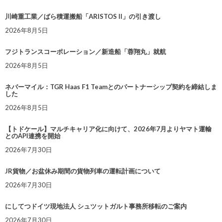
川崎重工業／ばら積運搬船「ARISTOS II」の引き渡し
2026年8月5日
フジトランスコーポレーション／新造船「蓉翔丸」就航
2026年8月5日
ネバーマイル：TGR Haas F1 Teamとのパートナーシップ契約を締結しま
した
2026年8月5日
【トドケール】マルチキャリア化に向けて、2026年7月よりヤマト運輸
とのAPI連携を開始
2026年7月30日
JR貨物／お盆休み期間の貨物列車の運転計画について
2026年7月30日
にしてつドイツ現地法人 シュツットガルト事務所移転のご案内
2026年7月30日