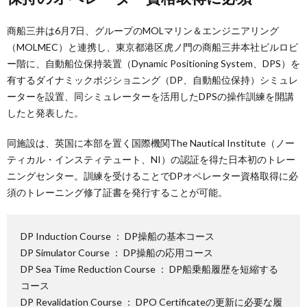
商船三井は6月7日、グループのMOLマリン＆エンジニアリング
（MOLMEC）と連携し、東京都港区虎ノ門の商船三井本社ビルロビ
ー階に、自動船位保持装置（Dynamic Positioning System、DPS）を
有するダイナミックポジショニング（DP、自動船位保持）シミュレ
ーターを設置、同シミュレーターを活用したDPSの操作訓練を開講
したと発表した。
同施設は、英国に本部を置く国際機関The Nautical Institute（ノー
ティカル・インスティテュート、NI）の認証を得た日本初のトレー
ニングセンター。訓練を受けることでDPオペレーター資格取得に必
須のトレーニング修了証書を発行することが可能。
DP Induction Course ： DP操船の基本コース
DP Simulator Course ： DP操船の応用コース
DP Sea Time Reduction Course ： DP船乗船履歴を短縮する
コース
DP Revalidation Course ： DPO Certificateの更新に必要な履