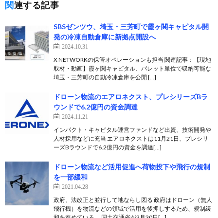
関連する記事
SBSゼンツウ、埼玉・三芳町で霞ヶ関キャピタル開
発の冷凍自動倉庫に新拠点開設へ
2024.10.31
X NETWORKの保管オペレーションも担当 関連記事：【現地
取材・動画】霞ヶ関キャピタル、パレット単位で収納可能な
埼玉・三芳町の自動冷凍倉庫を公開 […]
ドローン物流のエアロネクスト、プレシリーズBラ
ウンドで6.2億円の資金調達
2024.11.21
インパクト・キャピタル運営ファンドなど出資、技術開発や
人材採用などに充当 エアロネクストは11月21日、プレシリ
ーズBラウンドで6.2億円の資金を調達[…]
ドローン物流など活用促進へ荷物投下や飛行の規制
を一部緩和
2021.04.28
政府、法改正と並行して地ならし図る 政府はドローン（無人
飛行機）を物流などの領域で活用を後押しするため、規制緩
和を進めている。 国土交通省が3月30日[…]