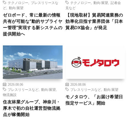
テクノロジー
,
プレスリリースな
テクノロジー
,
動向/展望
,
記者会
ど
,
動向/展望
見など
ゼロボード、常に最新の情報
【現地取材】貿易関連業務の
共有が可能な“動的サプライヤ
効率化目指す業界団体「日本
ー管理”実現する新システムの
貿易DX協会」が発足
提供開始へ
2026.08.06
2026.08.06
プレスリリースなど
,
動向/展望
,
プレスリリースなど
,
動向/展望
物流施設
モノタロウ、「お届け希望日
住友林業グループ、神奈川・
指定サービス」開始
厚木で初の自社運営型物流拠
点が稼働開始