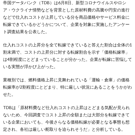
帝国データバンク（TDB）は6月8日、新型コロナウイルスやロシ
ア・ウクライナ情勢などを背景とした原材料費の高騰や円安の進行
などで仕入れコストが上昇している分を商品価格やサービス料金に
転嫁できているかどうかについて、企業を対象に実施したアンケー
ト調査結果を公表した。
仕入れコストの上昇分を全て転嫁できていると答えた割合は全体の1
割未満で、コストの上昇分に対する転嫁割合を示す「価格転嫁率」
は4割程度にとどまっていることが分かった。企業が転嫁に苦悩して
いる実態が浮かび上がった。
業種別では、燃料価格上昇に見舞われている「運輸・倉庫」の価格
転嫁率が2割程度にとどまり、特に厳しい状況にあることをうかがわ
せた。
TDBは「原材料費など仕入れコストの上昇はとどまる気配が見られ
ないため、今回調査でコスト上昇の全額または大部分を転嫁できて
いる企業においても、今後さらなる価格転嫁が必要となる事態も想
定され、各社は厳しい舵取りを迫られそうだ」と分析している。