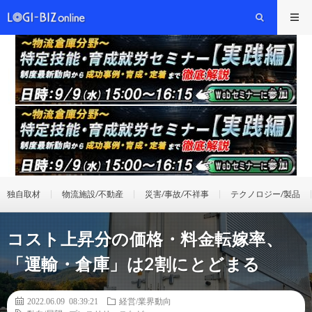
独自取材
物流施設/不動産
災害/事故/不祥事
テクノロジー/製品
コスト上昇分の価格・料金転嫁率、
「運輸・倉庫」は2割にとどまる
2022.06.09 08:39:21
経営/業界動向