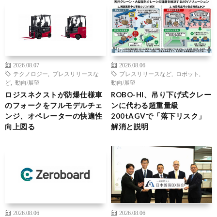
2026.08.07
2026.08.06
テクノロジー
,
プレスリリースな
プレスリリースなど
,
ロボット
,
ど
,
動向/展望
動向/展望
ロジスネクストが防爆仕様車
ROBO-HI、吊り下げ式クレー
のフォークをフルモデルチェ
ンに代わる超重量級
ンジ、オペレーターの快適性
200tAGVで「落下リスク」
向上図る
解消と説明
2026.08.06
2026.08.06