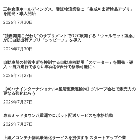
三井倉庫ホールディングス、受託物流業務に 「生成AI出荷検品アプリ」
を開発・導入開始
2026年7月30日
“独自開発こだわり”のサプリメントでD2C展開する「ウェルモット製薬」
がEC自動出荷アプリ「シッピーノ」を導入
2026年7月30日
自動車船の荷役中断を抑制する自動車移動用「スケーター」を開発・導
入 ～自力走行できない車両を約5分で移動可能に～
2026年7月27日
【㈱ハナインターナショナル×星清重機運輸㈱】グループ会社で販売力の
更なる強化ねらう
2026年7月27日
東京ミッドタウン八重洲でロボット配送サービスを本格始動
2026年7月27日
上組／コンテナ物流最適化サービスを提供する スタートアップ企業