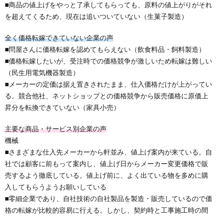
■商品の値上げをやっと了承してもらっても、原料の値上がりがそれ
を超えてくるため、現在は追いついていない（生菓子製造）
全く価格転嫁できていない企業の声
■問屋さんに価格転嫁を認めてもらえない（飲食料品・飼料製造）
■価格転嫁したいが、受注時での価格競争が激しいため転嫁は難しい
（民生用電気機器製造）
■メーカーの定価は据え置きされたまま、仕入価格だけが上がってい
る。競合他社、ネットショップとの価格競争から販売価格に原価上
昇分を転換できていない（家具小売）
主要な商品・サービス別企業の声
機械
■さまざまな仕入先メーカーから軒並み、値上げ案内が来ている。自
社では顧客に前もって案内し、値上げ日からメーカー変更価格で販
売するよう徹底している。値上げ前に、よく出ている物を多めに購
入してもらうようお願いしている
■零細企業であり、自社技術の自社製品を製造・販売しているので価
格の転嫁が比較的容易に行える。しかし、契約時と工事施工時の間