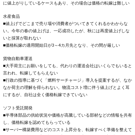
に値上がりしているケースもあり、その場合は価格の転嫁は難しい
水産食品
■値上げでどこまで売り場や消費者がついてきてくれるかわからな
い。今年の春の値上げは、一応成功したが、秋には再度値上げしな
いと採算が取れない
■価格転嫁の適用開始日が3～4カ月先となり、その間が厳しい
貨物自動車運送
■大手荷主にお願いをしても、代わりの運送会社はいくらでもいると
言われ、転嫁してもらえない
■行政の指導に基づく「燃料サーチャージ」導入を提案するが、なか
なか荷主の理解を得られない。物流コスト増に伴う値上げとよく耳
にするが、自社は全く価格転嫁できていない
ソフト受託開発
■半導体部品の供給状況や価格が高騰している部材などの情報を共有
し、価格転嫁を認めてもらっている
■サーバー構築費用などのコスト上昇分を、転嫁すべく準備を整えて