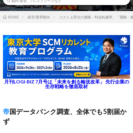
動向/展望
,
プレスリリースなど
経営/業界動向
コスト上昇分の価格・料金転嫁率、「運輸・倉
HOME
月刊LOGI-BIZ 7月号は「未来を創る輸送改革」 先行企業の
生存戦略を徹底取材
帝国データバンク調査、全体でも5割届か
ず