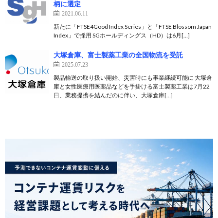
柄に選定
2021.06.11
新たに「FTSE4Good Index Series」と「FTSE Blossom Japan
Index」で採用 SGホールディングス（HD）は6月[…]
大塚倉庫、富士製薬工業の全国物流を受託
2025.07.23
製品輸送の取り扱い開始、災害時にも事業継続可能に 大塚倉
庫と女性医療用医薬品などを手掛ける富士製薬工業は7月22
日、業務提携を結んだのに伴い、大塚倉庫[…]