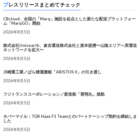
プレスリリースまとめてチェック
CBcloud、全国の「Marq」施設を起点とした新たな配送プラットフォー
ム「MarqGO」開始
2026年8月5日
株式会社Univearth、倉吉運送株式会社と資本提携〜山陰エリアへ実運送
ネットワークを拡大〜
2026年8月5日
川崎重工業／ばら積運搬船「ARISTOS II」の引き渡し
2026年8月5日
フジトランスコーポレーション／新造船「蓉翔丸」就航
2026年8月5日
ネバーマイル：TGR Haas F1 Teamとのパートナーシップ契約を締結しま
した
2026年8月5日