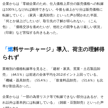
企業からは「零細企業のため、仕入価格上昇分の販売価格への転嫁
は100％しなければ維持できない。今後も値上がり分は販売価格に
転嫁していく」（家具・建具卸売）といった声が聞かれた半面、
「何とか値上げしたいが、取引先の了解が得られない」（こん
包）、「価格交渉を進めたいが、他社との競争もあり厳しい状況」
（印刷）など苦悩する向きもあった。
「燃料サーチャージ」導入、荷主の理解得
られず
業種別の価格転嫁率を見ると、「建材・家具、窯業・土石製品卸
売」（64.5％）は前述の全体平均を20.2ポイント上回っている。
「機械・器具卸売」（55.4％）、「飲食料品卸売」（51.6％）も比
率が割合高かった。
企業からは「一部の為替リスク等で転嫁できない部分はあるが、そ
れ以外は基本的には転嫁している」（雑穀・豆類卸売）といった声