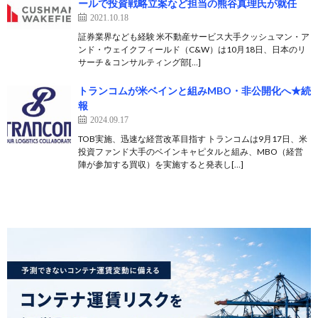
ールで投資戦略立案など担当の熊谷真理氏が就任
2021.10.18
証券業界なども経験 米不動産サービス大手クッシュマン・ア
ンド・ウェイクフィールド（C&W）は10月18日、日本のリ
サーチ＆コンサルティング部[…]
トランコムが米ベインと組みMBO・非公開化へ★続
報
2024.09.17
TOB実施、迅速な経営改革目指す トランコムは9月17日、米
投資ファンド大手のベインキャピタルと組み、MBO（経営
陣が参加する買収）を実施すると発表し[…]