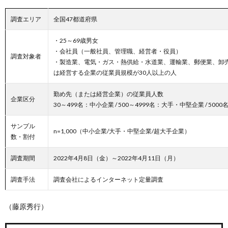
調査エリア
全国47都道府県
・25～69歳男女
・会社員（一般社員、管理職、経営者・役員）
調査対象者
・製造業、電気・ガス・熱供給・水道業、運輸業、郵便業、卸
は経営する企業の従業員規模が30人以上の人
勤め先（または経営企業）の従業員人数
企業区分
30～499名：中小企業 / 500～4999名：大手・中堅企業 / 50
サンプル
n=1,000（中小企業/大手・中堅企業/超大手企業）
数・割付
調査期間
2022年4月8日（金）～2022年4月11日（月）
調査手法
調査会社によるインターネット定量調査
（藤原秀行）