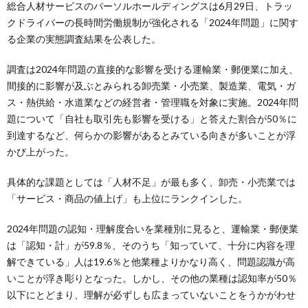
総合人材サービスのパーソルホールディングスは6月29日、トラッ
クドライバーの長時間労働規制が強化される「2024年問題」に関す
る企業の実態調査結果を公表した。
調査は2024年問題の直接的な影響を受ける運輸業・郵便業に加え、
間接的に影響が及ぶとみられる卸売業・小売業、製造業、電気・ガ
ス・熱供給・水道業などの経営者・管理職を対象に実施。2024年問
題について「自社も取引先も影響を受ける」と答えた割合が50％に
到達するなど、何らかの影響があるとみている向きが多いことが浮
かび上がった。
具体的な課題としては「人材不足」が最も多く、卸売・小売業では
「サービス・商品の値上げ」も上位にランクインした。
2024年問題の認知・理解度合いを業種別に見ると、運輸業・郵便業
は「認知・計」が59.8％、そのうち「知っていて、十分に内容を理
解できている」人は19.6％と他業種よりかなり高く、問題認識が高
いことが浮き彫りとなった。しかし、その他の業種は認知率が50％
以下にとどまり、理解が必ずしも広まっていないことをうかがわせ