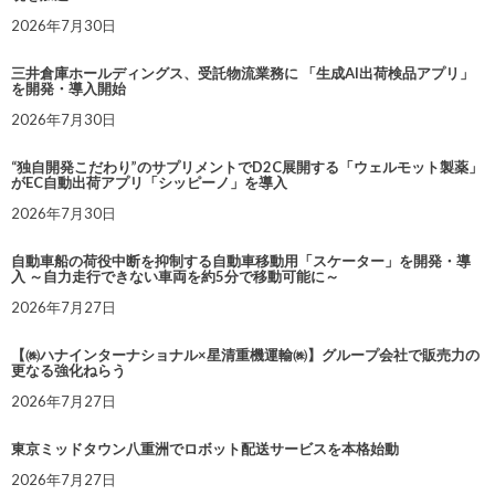
2026年7月30日
三井倉庫ホールディングス、受託物流業務に 「生成AI出荷検品アプリ」
を開発・導入開始
2026年7月30日
“独自開発こだわり”のサプリメントでD2C展開する「ウェルモット製薬」
がEC自動出荷アプリ「シッピーノ」を導入
2026年7月30日
自動車船の荷役中断を抑制する自動車移動用「スケーター」を開発・導
入 ～自力走行できない車両を約5分で移動可能に～
2026年7月27日
【㈱ハナインターナショナル×星清重機運輸㈱】グループ会社で販売力の
更なる強化ねらう
2026年7月27日
東京ミッドタウン八重洲でロボット配送サービスを本格始動
2026年7月27日