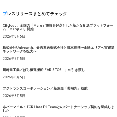
プレスリリースまとめてチェック
CBcloud、全国の「Marq」施設を起点とした新たな配送プラットフォー
ム「MarqGO」開始
2026年8月5日
株式会社Univearth、倉吉運送株式会社と資本提携〜山陰エリアへ実運送
ネットワークを拡大〜
2026年8月5日
川崎重工業／ばら積運搬船「ARISTOS II」の引き渡し
2026年8月5日
フジトランスコーポレーション／新造船「蓉翔丸」就航
2026年8月5日
ネバーマイル：TGR Haas F1 Teamとのパートナーシップ契約を締結しま
した