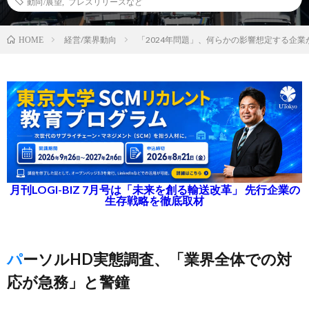
動向/展望
,
プレスリリースなど
経営/業界動向
「2024年問題」、何らかの影響想定する企業
HOME
月刊LOGI-BIZ 7月号は「未来を創る輸送改革」 先行企業の
生存戦略を徹底取材
パーソルHD実態調査、「業界全体での対
応が急務」と警鐘