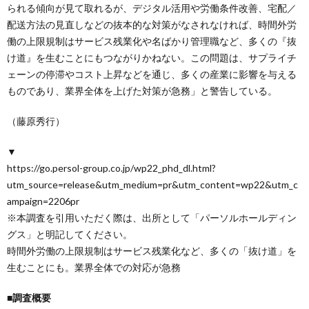
られる傾向が見て取れるが、デジタル活用や労働条件改善、宅配／
配送方法の見直しなどの抜本的な対策がなされなければ、時間外労
働の上限規制はサービス残業化や名ばかり管理職など、多くの『抜
け道』を生むことにもつながりかねない。この問題は、サプライチ
ェーンの停滞やコスト上昇などを通じ、多くの産業に影響を与える
ものであり、業界全体を上げた対策が急務」と警告している。
（藤原秀行）
▼
https://go.persol-group.co.jp/wp22_phd_dl.html?
utm_source=release&utm_medium=pr&utm_content=wp22&utm_c
ampaign=2206pr
※本調査を引用いただく際は、出所として「パーソルホールディン
グス」と明記してください。
時間外労働の上限規制はサービス残業化など、多くの「抜け道」を
生むことにも。業界全体での対応が急務
■調査概要