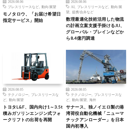
2026.08.06
2026.08.06
プレスリリースなど
,
動向/展望
AI
,
プレスリリースなど
,
動向/展
望
,
提携/合弁など
モノタロウ、「お届け希望日
数理最適化技術活用した物流
指定サービス」開始
の計画立案支援手掛けるJIJ、
グローバル・ブレインなどか
ら8.4億円調達
2026.08.05
2026.08.05
テクノロジー
,
プレスリリースな
テクノロジー
,
プレスリリースな
ど
,
動向/展望
ど
,
動向/展望
,
海外
トヨタL&F、国内向け1～3.5t
サナース、独ノイエロ製の港
積みガソリンエンジン式フォ
湾荷役自動化機械「ニューマ
ークリフトの出荷を再開
チックアンローダー」を日本
国内初導入