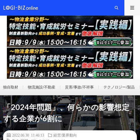
独自取材
物流施設/不動産
災害/事故/不祥事
テクノロジー/製品
「2024年問題」、何らかの影響想定
する企業が6割に
2022.06.30 11:46:13
経営/業界動向