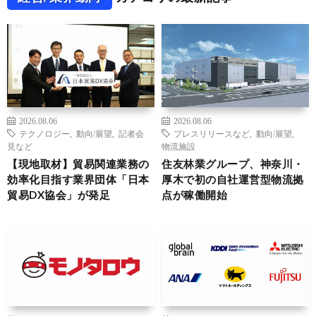
2026.08.06
2026.08.06
テクノロジー
,
動向/展望
,
記者会
プレスリリースなど
,
動向/展望
,
見など
物流施設
【現地取材】貿易関連業務の
住友林業グループ、神奈川・
効率化目指す業界団体「日本
厚木で初の自社運営型物流拠
貿易DX協会」が発足
点が稼働開始