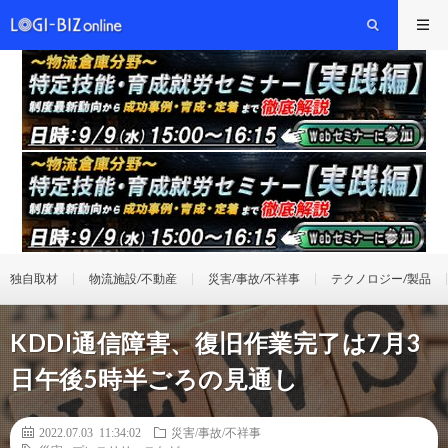
独自取材
物流施設/不動産
災害/事故/不祥事
テクノロジー/製品
KDDI通信障害、復旧作業完了は7月3
日午後5時半ごろの見通し
2022.07.03 11:34:02
災害/事故/不祥事