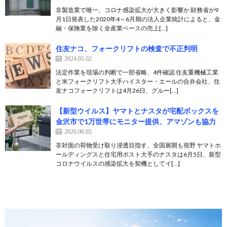
非製造業で唯一、コロナ感染拡大が大きく影響か 財務省が9
月1日発表した2020年4～6月期の法人企業統計によると、金
融・保険業を除く全産業ベースの売上[…]
住友ナコ、フォークリフトの検査で不正判明
2024.05.02
法定作業を現場の判断で一部省略、4件確認 住友重機械工業
と米フォークリフト大手ハイスター・エールの合弁会社、住
友ナコフォークリフトは4月26日、グルー[…]
【新型ウイルス】ヤマトとナスタが宅配ボックスを
金沢市で1万世帯にモニター提供、アマゾンも協力
2020.06.05
非対面の荷物受け取り浸透目指す、全国展開も視野 ヤマトホ
ールディングスと住宅用ポスト大手のナスタは6月5日、新型
コロナウイルスの感染拡大を契機としてイ[…]