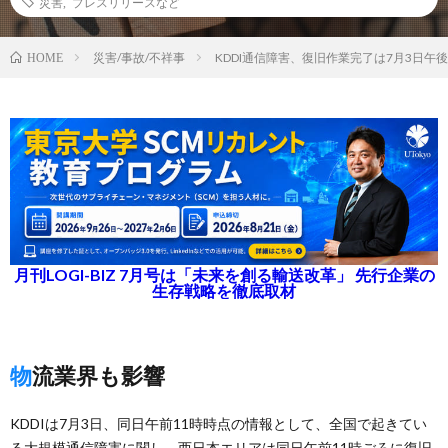
災害
,
プレスリリースなど
災害/事故/不祥事
KDDI通信障害、復旧作業完了は7月3日午
HOME
月刊LOGI-BIZ 7月号は「未来を創る輸送改革」 先行企業の
生存戦略を徹底取材
物流業界も影響
KDDIは7月3日、同日午前11時時点の情報として、全国で起きてい
る大規模通信障害に関し、西日本エリアは同日午前11時ごろに復旧