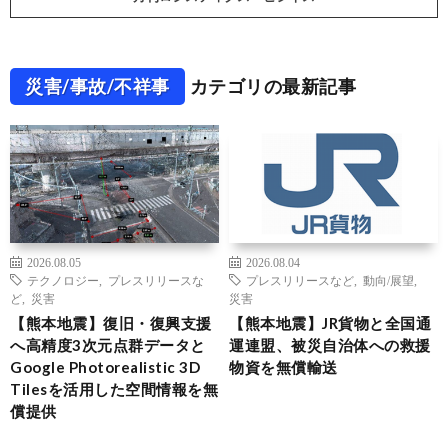
災害/事故/不祥事
カテゴリの最新記事
2026.08.05
2026.08.04
テクノロジー
,
プレスリリースな
プレスリリースなど
,
動向/展望
,
ど
,
災害
災害
【熊本地震】復旧・復興支援
【熊本地震】JR貨物と全国通
へ高精度3次元点群データと
運連盟、被災自治体への救援
Google Photorealistic 3D
物資を無償輸送
Tilesを活用した空間情報を無
償提供