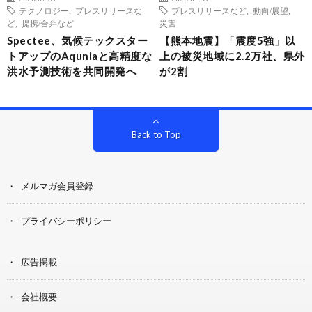
テクノロジー
,
プレスリリースな
プレスリリースなど
,
動向/展望
,
ど
,
提携/合弁など
災害
Spectee、気候テックスター
【熊本地震】「震度5強」以
トアップのAquniaと高精度な
上の被災地域に2.2万社、県外
洪水予測技術を共同開発へ
が2割
Back to Top
メルマガ会員登録
プライバシーポリシー
広告掲載
会社概要