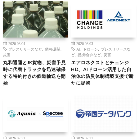
2026.08.04
2026.08.03
プレスリリースなど
,
動向/展望
,
AI
,
ドローン
,
プレスリリースな
災害
ど
,
提携/合弁など
,
災害
丸和通運とJR貨物、災害予見
エアロネクストとチェンジ
時に代替トラックを迅速確保
HD、AIドローン活用した自
する特約付きの鉄道輸送を開
治体の防災体制構築支援で新
始
たに提携
2026.07.31
2026.07.31