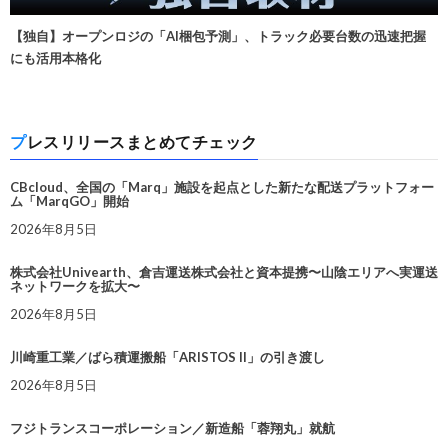
【独自】オープンロジの「AI梱包予測」、トラック必要台数の迅速把握
にも活用本格化
プレスリリースまとめてチェック
CBcloud、全国の「Marq」施設を起点とした新たな配送プラットフォー
ム「MarqGO」開始
2026年8月5日
株式会社Univearth、倉吉運送株式会社と資本提携〜山陰エリアへ実運送
ネットワークを拡大〜
2026年8月5日
川崎重工業／ばら積運搬船「ARISTOS II」の引き渡し
2026年8月5日
フジトランスコーポレーション／新造船「蓉翔丸」就航