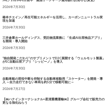
JAL／2026年8月前半 燃油サーチャージ適用額のお知らせ(変更)
2026年7月30日
椿本チエイン／再生可能エネルギーを活用し、カーボンニュートラル実
現を加速
2026年7月30日
三井倉庫ホールディングス、受託物流業務に 「生成AI出荷検品アプリ」
を開発・導入開始
2026年7月30日
“独自開発こだわり”のサプリメントでD2C展開する「ウェルモット製薬」
がEC自動出荷アプリ「シッピーノ」を導入
2026年7月30日
自動車船の荷役中断を抑制する自動車移動用「スケーター」を開発・導
入 ～自力走行できない車両を約5分で移動可能に～
2026年7月27日
【㈱ハナインターナショナル×星清重機運輸㈱】グループ会社で販売力の
更なる強化ねらう