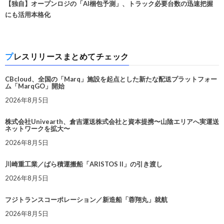
【独自】オープンロジの「AI梱包予測」、トラック必要台数の迅速把握
にも活用本格化
プレスリリースまとめてチェック
CBcloud、全国の「Marq」施設を起点とした新たな配送プラットフォー
ム「MarqGO」開始
2026年8月5日
株式会社Univearth、倉吉運送株式会社と資本提携〜山陰エリアへ実運送
ネットワークを拡大〜
2026年8月5日
川崎重工業／ばら積運搬船「ARISTOS II」の引き渡し
2026年8月5日
フジトランスコーポレーション／新造船「蓉翔丸」就航
2026年8月5日