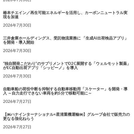
椿本チエイン／再生可能エネルギーを活用し、カーボンニュートラル実
現を加速
2026年7月30日
三井倉庫ホールディングス、受託物流業務に 「生成AI出荷検品アプリ」
を開発・導入開始
2026年7月30日
“独自開発こだわり”のサプリメントでD2C展開する「ウェルモット製薬」
がEC自動出荷アプリ「シッピーノ」を導入
2026年7月30日
自動車船の荷役中断を抑制する自動車移動用「スケーター」を開発・導
入 ～自力走行できない車両を約5分で移動可能に～
2026年7月27日
【㈱ハナインターナショナル×星清重機運輸㈱】グループ会社で販売力の
更なる強化ねらう
2026年7月27日