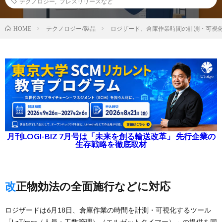
テクノロジー
,
プレスリリースなど
テクノロジー/製品
ロジザード、倉庫作業時間の計測・可視
HOME
月刊LOGI-BIZ 7月号は「未来を創る輸送改革」 先行企業の
生存戦略を徹底取材
改正物効法の全面施行などに対応
ロジザードは6月18日、倉庫作業の時間を計測・可視化するツール
「LzTimer（人員・工数管理）（エルゼットタイマー）」の提供を同