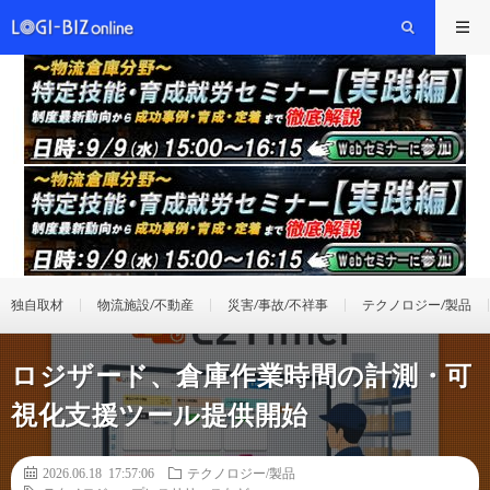
独自取材
物流施設/不動産
災害/事故/不祥事
テクノロジー/製品
ロジザード、倉庫作業時間の計測・可
視化支援ツール提供開始
2026.06.18 17:57:06
テクノロジー/製品