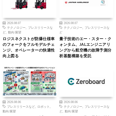
2026.08.07
2026.08.07
テクノロジー
,
プレスリリースな
テクノロジー
,
プレスリリースな
ど
,
動向/展望
ど
ロジスネクストが防爆仕様車
量子技術のエー・スター・ク
のフォークをフルモデルチェ
ォンタム、JALエンジニアリ
ンジ、オペレーターの快適性
ングから航空機の故障予測分
向上図る
析基盤構築を受託
2026.08.06
2026.08.06
プレスリリースなど
,
ロボット
,
テクノロジー
,
プレスリリースな
動向/展望
ど
,
動向/展望