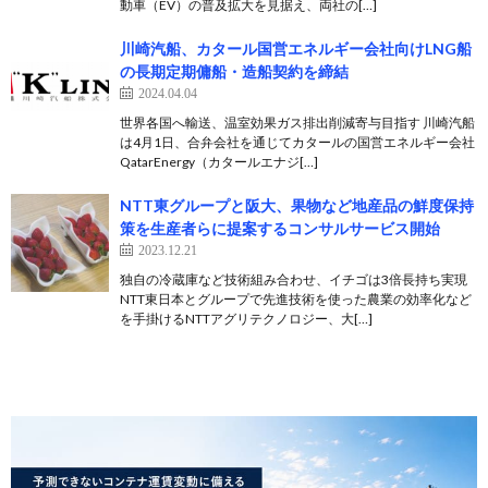
動車（EV）の普及拡大を見据え、両社の[…]
川崎汽船、カタール国営エネルギー会社向けLNG船
の長期定期傭船・造船契約を締結
2024.04.04
世界各国へ輸送、温室効果ガス排出削減寄与目指す 川崎汽船
は4月1日、合弁会社を通じてカタールの国営エネルギー会社
QatarEnergy（カタールエナジ[…]
NTT東グループと阪大、果物など地産品の鮮度保持
策を生産者らに提案するコンサルサービス開始
2023.12.21
独自の冷蔵庫など技術組み合わせ、イチゴは3倍長持ち実現
NTT東日本とグループで先進技術を使った農業の効率化など
を手掛けるNTTアグリテクノロジー、大[…]