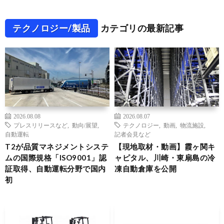
テクノロジー/製品
カテゴリの最新記事
2026.08.08
2026.08.07
プレスリリースなど
,
動向/展望
,
テクノロジー
,
動画
,
物流施設
,
自動運転
記者会見など
T2が品質マネジメントシステ
【現地取材・動画】霞ヶ関キ
ムの国際規格「ISO9001」認
ャピタル、川崎・東扇島の冷
証取得、自動運転分野で国内
凍自動倉庫を公開
初