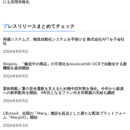
にも活用本格化
プレスリリースまとめてチェック
両備システムズ、物流自動化システムを手掛ける 株式会社APTを子会社
化
2026年8月9日
Shippio、「輸送中の商品」の可視化をInvoiceのAI-OCRで自動化する新
機能を提供開始
2026年8月9日
栗林商船／夏の安全運航を支えるため熱中症対策を強化。今年から船員
への飲料配布を開始、4年目となるファン付き作業服の支給も継続
2026年8月9日
CBcloud、全国の「Marq」施設を起点とした新たな配送プラットフォー
ム「MarqGO」開始
2026年8月5日