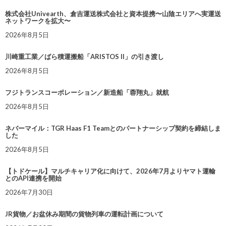
株式会社Univearth、倉吉運送株式会社と資本提携〜山陰エリアへ実運送
ネットワークを拡大〜
2026年8月5日
川崎重工業／ばら積運搬船「ARISTOS II」の引き渡し
2026年8月5日
フジトランスコーポレーション／新造船「蓉翔丸」就航
2026年8月5日
ネバーマイル：TGR Haas F1 Teamとのパートナーシップ契約を締結しま
した
2026年8月5日
【トドケール】マルチキャリア化に向けて、2026年7月よりヤマト運輸
とのAPI連携を開始
2026年7月30日
JR貨物／お盆休み期間の貨物列車の運転計画について