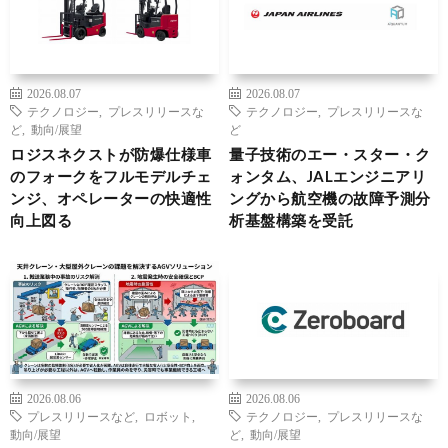
2026.08.07
2026.08.07
テクノロジー
,
プレスリリースな
テクノロジー
,
プレスリリースな
ど
,
動向/展望
ど
ロジスネクストが防爆仕様車
量子技術のエー・スター・ク
のフォークをフルモデルチェ
ォンタム、JALエンジニアリ
ンジ、オペレーターの快適性
ングから航空機の故障予測分
向上図る
析基盤構築を受託
2026.08.06
2026.08.06
プレスリリースなど
,
ロボット
,
テクノロジー
,
プレスリリースな
動向/展望
ど
,
動向/展望