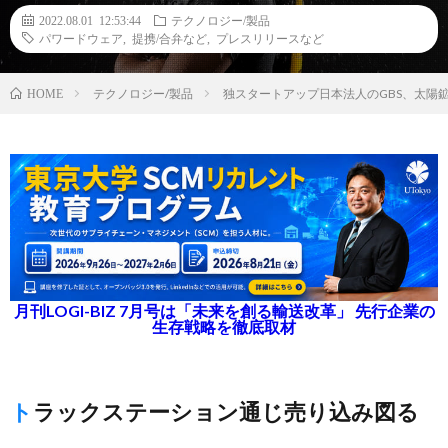
2022.08.01 12:53:44
テクノロジー/製品
パワードウェア
,
提携/合弁など
,
プレスリリースなど
テクノロジー/製品
独スタートアップ日本法人のGBS、太陽
HOME
月刊LOGI-BIZ 7月号は「未来を創る輸送改革」 先行企業の
生存戦略を徹底取材
トラックステーション通じ売り込み図る