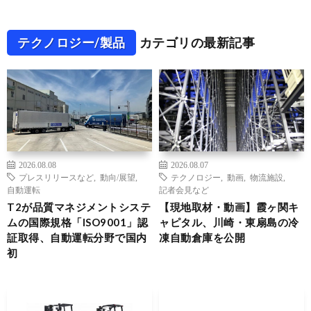
テクノロジー/製品
カテゴリの最新記事
2026.08.08
2026.08.07
プレスリリースなど
,
動向/展望
,
テクノロジー
,
動画
,
物流施設
,
自動運転
記者会見など
T2が品質マネジメントシステ
【現地取材・動画】霞ヶ関キ
ムの国際規格「ISO9001」認
ャピタル、川崎・東扇島の冷
証取得、自動運転分野で国内
凍自動倉庫を公開
初