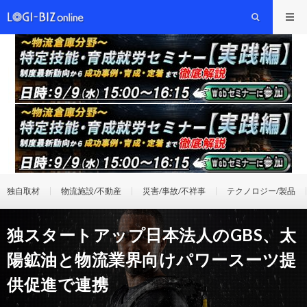
独自取材
物流施設/不動産
災害/事故/不祥事
テクノロジー/製品
独スタートアップ日本法人のGBS、太
陽鉱油と物流業界向けパワースーツ提
供促進で連携