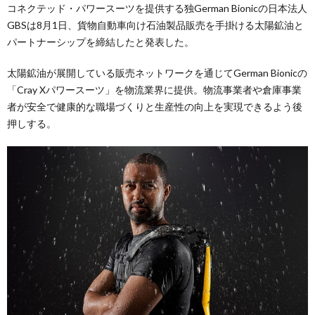
コネクテッド・パワースーツを提供する独German Bionicの日本法人
GBSは8月1日、貨物自動車向け石油製品販売を手掛ける太陽鉱油と
パートナーシップを締結したと発表した。
太陽鉱油が展開している販売ネットワークを通じてGerman Bionicの
「Cray Xパワースーツ」を物流業界に提供。物流事業者や倉庫事業
者が安全で健康的な職場づくりと生産性の向上を実現できるよう後
押しする。