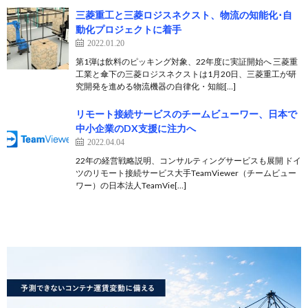
三菱重工と三菱ロジスネクスト、物流の知能化･自
動化プロジェクトに着手
2022.01.20
第1弾は飲料のピッキング対象、22年度に実証開始へ 三菱重
工業と傘下の三菱ロジスネクストは1月20日、三菱重工が研
究開発を進める物流機器の自律化・知能[…]
リモート接続サービスのチームビューワー、日本で
中小企業のDX支援に注力へ
2022.04.04
22年の経営戦略説明、コンサルティングサービスも展開 ドイ
ツのリモート接続サービス大手TeamViewer（チームビュー
ワー）の日本法人TeamVie[…]