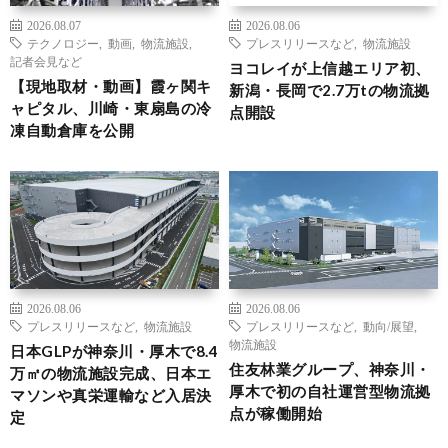
2026.08.07
2026.08.06
テクノロジー
,
動画
,
物流施設
,
プレスリリースなど
,
物流施設
記者会見など
ヨコレイが上信越エリア初、
【現地取材・動画】霞ヶ関キ
新潟・長岡で2.7万tの物流拠
ャピタル、川崎・東扇島の冷
点開設
凍自動倉庫を公開
2026.08.06
2026.08.06
プレスリリースなど
,
物流施設
プレスリリースなど
,
動向/展望
,
物流施設
日本GLPが神奈川・厚木で8.4
住友林業グループ、神奈川・
万㎡の物流施設完成、日本エ
厚木で初の自社運営型物流拠
マソンや真栄運輸など入居決
点が稼働開始
定