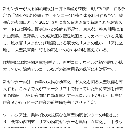
新センターが入る物流施設は三井不動産が開発、8月中に竣工する予
定の「MFLP東名綾瀬」で、センコーは1棟全体を利用する予定。綾
瀬市の玄関口として2021年3月に東名高速道路で新設された綾瀬ス
マートICに隣接。圏央道への接続も容易で、東京都、神奈川県に加
え山梨県、長野県までの広範囲を配送範囲としてカバーできる見通
し。風水害リスクおよび地震による液状化リスクの低いエリアに立
地し、大型災害発生時も物流を止めない体制を整えている。
敷地内には危険物倉庫を併設し、新型コロナウイルス禍で需要が拡
大している除菌アルコールなどの衛生用品の保管にも対応する。
新センター内は、作業の大幅な効率化・省人化を図る大型設備を導
入する。これまで人がフォークリフトで行っていた出荷業務を作業
者の確保しづらい夜間に自動倉庫とアームロボットが行い、日中に
作業者が行うピース作業の前準備を完了させる予定。
ウエルシアは、業界初の大規模な在庫型物流センターの開設によ
り、既存の西関東エリアの物流センターを集約・在庫化し、トラッ