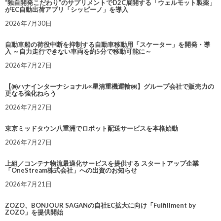
“独自開発こだわり”のサプリメントでD2C展開する「ウェルモット製薬」
がEC自動出荷アプリ「シッピーノ」を導入
2026年7月30日
自動車船の荷役中断を抑制する自動車移動用「スケーター」を開発・導
入 ～自力走行できない車両を約5分で移動可能に～
2026年7月27日
【㈱ハナインターナショナル×星清重機運輸㈱】グループ会社で販売力の
更なる強化ねらう
2026年7月27日
東京ミッドタウン八重洲でロボット配送サービスを本格始動
2026年7月27日
上組／コンテナ物流最適化サービスを提供する スタートアップ企業
「OneStream株式会社」への出資のお知らせ
2026年7月21日
ZOZO、BONJOUR SAGANの自社EC拡大に向け「Fulfillment by
ZOZO」を提供開始