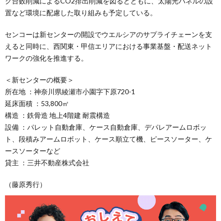
ク台数削減によるCO2排出削減を図るとともに、太陽光パネルの設
置など環境に配慮した取り組みも予定している。
センコーは新センターの開設でウエルシアのサプライチェーンを支
えると同時に、西関東・甲信エリアにおける事業基盤・配送ネット
ワークの強化を推進する。
＜新センターの概要＞
所在地 ：神奈川県綾瀬市小園字下原720-1
延床面積 ：53,800㎡
構造 ：鉄骨造 地上4階建 耐震構造
設備 ：パレット自動倉庫、ケース自動倉庫、デパレアームロボッ
ト、段積みアームロボット、ケース順立て機、ピースソーター、ケ
ースソーターなど
貸主 ：三井不動産株式会社
（藤原秀行）