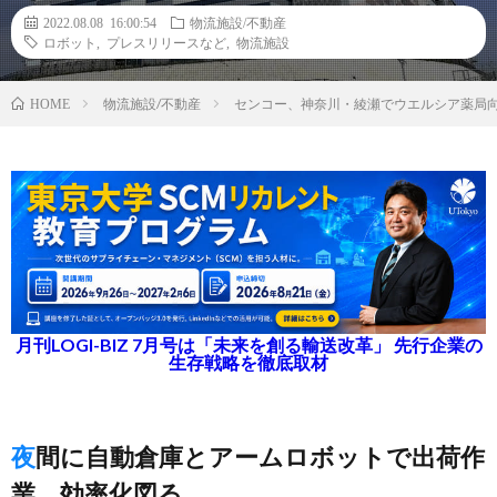
2022.08.08 16:00:54
物流施設/不動産
ロボット
,
プレスリリースなど
,
物流施設
物流施設/不動産
センコー、神奈川・綾瀬でウエルシア薬局
HOME
月刊LOGI-BIZ 7月号は「未来を創る輸送改革」 先行企業の
生存戦略を徹底取材
夜間に自動倉庫とアームロボットで出荷作
業、効率化図る