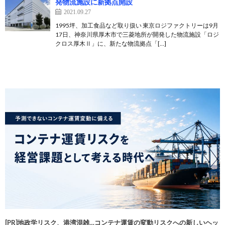
発物流施設に新拠点開設
2021.09.27
1995坪、加工食品など取り扱い 東京ロジファクトリーは9月
17日、神奈川県厚木市で三菱地所が開発した物流施設「ロジ
クロス厚木Ⅱ」に、新たな物流拠点「[…]
[PR]地政学リスク、港湾混雑…コンテナ運賃の変動リスクへの新しいヘッ