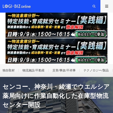
独自取材
物流施設/不動産
災害/事故/不祥事
テクノロジー/製品
センコー、神奈川・綾瀬でウエルシア
薬局向けに作業自動化した在庫型物流
センター開設