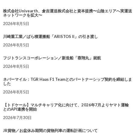
株式会社Univearth、倉吉運送株式会社と資本提携〜山陰エリアへ実運送
ネットワークを拡大〜
2026年8月5日
川崎重工業／ばら積運搬船「ARISTOS II」の引き渡し
2026年8月5日
フジトランスコーポレーション／新造船「蓉翔丸」就航
2026年8月5日
ネバーマイル：TGR Haas F1 Teamとのパートナーシップ契約を締結しま
した
2026年8月5日
【トドケール】マルチキャリア化に向けて、2026年7月よりヤマト運輸
とのAPI連携を開始
2026年7月30日
JR貨物／お盆休み期間の貨物列車の運転計画について