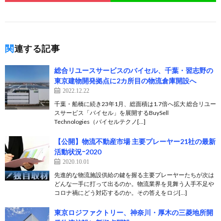
関連する記事
総合リユースサービスのバイセル、千葉・習志野の
東京建物開発拠点に2カ所目の物流倉庫開設へ
2022.12.22
千葉・船橋に続き23年1月、総面積は1.7倍へ拡大 総合リユー
スサービス「バイセル」を展開するBuySell
Technologies（バイセルテクノ[…]
【公開】物流不動産市場 主要プレーヤー21社の最新
活動状況ｰ2020
2020.10.01
先進的な物流施設供給の鍵を握る主要プレーヤーたちが次は
どんな一手に打って出るのか。物流業界を見舞う人手不足や
コロナ禍にどう対応するのか。その答えをロジ[…]
東京ロジファクトリー、神奈川・厚木の三菱地所開