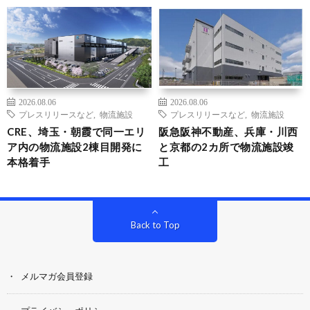
2026.08.06
2026.08.06
プレスリリースなど
,
物流施設
プレスリリースなど
,
物流施設
CRE、埼玉・朝霞で同一エリ
阪急阪神不動産、兵庫・川西
ア内の物流施設2棟目開発に
と京都の2カ所で物流施設竣
本格着手
工
Back to Top
メルマガ会員登録