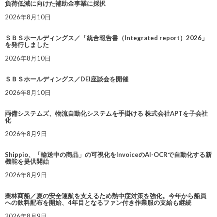
負荷低減に向けた補助金事業に採択
2026年8月10日
ＳＢＳホールディングス／「統合報告書（Integrated report）2026」
を発行しました
2026年8月10日
ＳＢＳホールディングス／DEI座談会を開催
2026年8月10日
両備システムズ、物流自動化システムを手掛ける 株式会社APTを子会社
化
2026年8月9日
Shippio、「輸送中の商品」の可視化をInvoiceのAI-OCRで自動化する新
機能を提供開始
2026年8月9日
栗林商船／夏の安全運航を支えるため熱中症対策を強化。今年から船員
への飲料配布を開始、4年目となるファン付き作業服の支給も継続
2026年8月9日