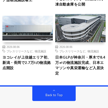
凍自動倉庫を公開
2026.08.06
2026.08.06
プレスリリースなど
,
物流施設
プレスリリースなど
,
物流施設
ヨコレイが上信越エリア初、
日本GLPが神奈川・厚木で8.4
新潟・長岡で2.7万tの物流拠
万㎡の物流施設完成、日本エ
点開設
マソンや真栄運輸など入居決
定
Back to Top