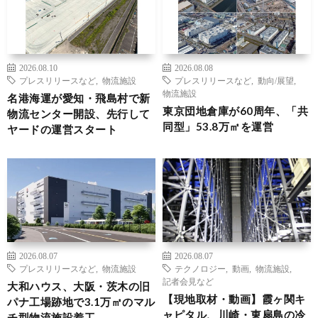
2026.08.10
2026.08.08
プレスリリースなど
,
物流施設
プレスリリースなど
,
動向/展望
,
物流施設
名港海運が愛知・飛島村で新
東京団地倉庫が60周年、「共
物流センター開設、先行して
同型」53.8万㎡を運営
ヤードの運営スタート
2026.08.07
2026.08.07
プレスリリースなど
,
物流施設
テクノロジー
,
動画
,
物流施設
,
記者会見など
大和ハウス、大阪・茨木の旧
【現地取材・動画】霞ヶ関キ
パナ工場跡地で3.1万㎡のマル
ャピタル、川崎・東扇島の冷
チ型物流施設着工