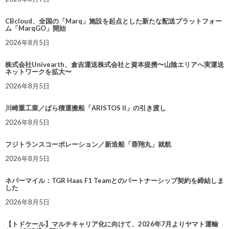
CBcloud、全国の「Marq」施設を起点とした新たな配送プラットフォー
ム「MarqGO」開始
2026年8月5日
株式会社Univearth、倉吉運送株式会社と資本提携〜山陰エリアへ実運送
ネットワークを拡大〜
2026年8月5日
川崎重工業／ばら積運搬船「ARISTOS II」の引き渡し
2026年8月5日
フジトランスコーポレーション／新造船「蓉翔丸」就航
2026年8月5日
ネバーマイル：TGR Haas F1 Teamとのパートナーシップ契約を締結しま
した
2026年8月5日
【トドケール】マルチキャリア化に向けて、2026年7月よりヤマト運輸