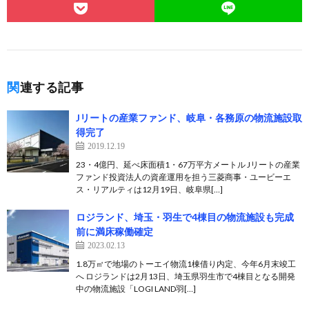
関連する記事
Jリートの産業ファンド、岐阜・各務原の物流施設取
得完了
2019.12.19
23・4億円、延べ床面積1・67万平方メートル Jリートの産業
ファンド投資法人の資産運用を担う三菱商事・ユービーエ
ス・リアルティは12月19日、岐阜県[…]
ロジランド、埼玉・羽生で4棟目の物流施設も完成
前に満床稼働確定
2023.02.13
1.8万㎡で地場のトーエイ物流1棟借り内定、今年6月末竣工
へ ロジランドは2月13日、埼玉県羽生市で4棟目となる開発
中の物流施設「LOGI LAND羽[…]