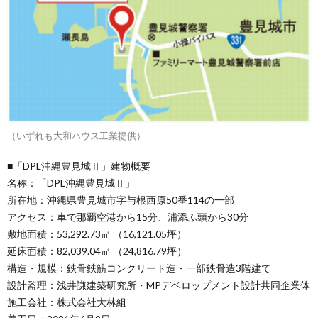
（いずれも大和ハウス工業提供）
■「DPL沖縄豊見城Ⅱ」建物概要
名称：「DPL沖縄豊見城Ⅱ」
所在地：沖縄県豊見城市字与根西原50番114の一部
アクセス：車で那覇空港から15分、浦添ふ頭から30分
敷地面積：53,292.73㎡ （16,121.05坪）
延床面積：82,039.04㎡ （24,816.79坪）
構造・規模：鉄骨鉄筋コンクリート造・一部鉄骨造3階建て
設計監理：浅井謙建築研究所・MPデベロップメント設計共同企業体
施工会社：株式会社大林組