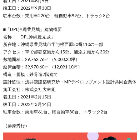
着工日：2021年6月9日
竣工日：2022年9月30日
駐車台数：乗用車220台、軽自動車99台、トラック8台
■「DPL沖縄豊見城」建物概要
名称：「DPL沖縄豊見城」
所在地：沖縄県豊見城市字与根西原50番110の一部
アクセス：車で那覇空港から15分、浦添ふ頭から30分
敷地面積：29,762.76㎡ （9,003.23坪）
延床面積：39,970.60㎡ （12,091.10坪）
構造・規模：鉄骨造2階建て
設計監理：浅井謙建築研究所・MPデベロップメント設計共同企業体
施工会社：株式会社大林組
着工日：2021年2月15日
竣工日：2022年3月14日
駐車台数：乗用車61台、軽自動車80台、トラック2台
（藤原秀行）