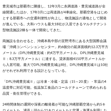
豊見城市は那覇市に隣接し、12年3月に糸満道路・豊見城道路が全
線開通したほか、17年3月には両道路が4車線化。那覇空港をはじめ
とする那覇市への交通利便性が向上し、物流施設の適地として開発
が進んでいる。大和ハウスも最大18社が入居できるマルチテナント
型物流施設2棟を一体で開発してきた。
両施設を合わせると、沖縄本島中部の宜野湾市にある大型国際会議
場「沖縄コンベンションセンター」約6個分の延床面積約12.3万平方
メートル（DPL沖縄豊見城：約4万平方メートル、DPL沖縄豊見城
Ⅱ：8.3万平方メートル）に達する。貸床面積4150平方メートルか
ら入居可能。最大でDPL沖縄豊見城は8社、DPL沖縄豊見城Ⅱは10社
がそれぞれ利用できる設計となっている。
「DPL沖縄豊見城Ⅱ」は冷凍・冷蔵・定温（15～20 度）・常温の4
温度帯に対応可能。低温加工食品のコールドチェーンで求められる
品質・衛生管理ができる。
24時間体制の通関や深夜の離発着が可能な沖縄那覇空港から約5キ
ロメートル、浦添ふ頭から11キロメートルと空運・海運を利用した