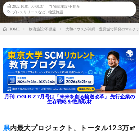
2022.10.01 06:00:37
物流施設/不動産
プレスリリースなど
,
物流施設
物流施設/不動産
大和ハウスが沖縄・豊見城で開発のマルチ
HOME
月刊LOGI-BIZ 7月号は「未来を創る輸送改革」 先行企業の
生存戦略を徹底取材
県内最大プロジェクト、トータル12.3万㎡