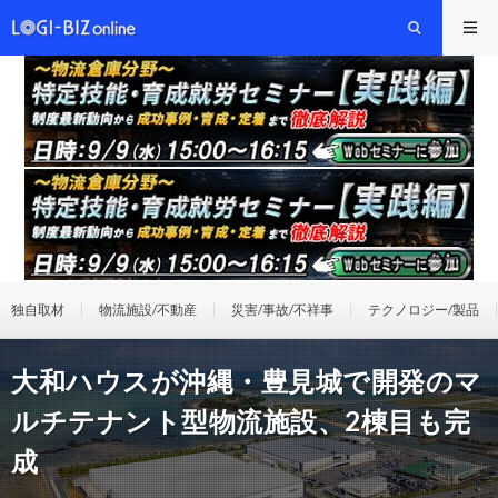
独自取材
物流施設/不動産
災害/事故/不祥事
テクノロジー/製品
大和ハウスが沖縄・豊見城で開発のマ
ルチテナント型物流施設、2棟目も完
成