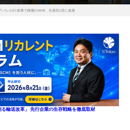
パレルEC倉庫で稼働のAMR、生産性2倍に改善
来を創る輸送改革」 先行企業の生存戦略を徹底取材