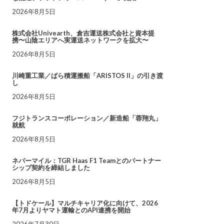
2026年8月5日
株式会社Univearth、倉吉運送株式会社と資本提
携〜山陰エリアへ実運送ネットワークを拡大〜
2026年8月5日
川崎重工業／ばら積運搬船「ARISTOS II」の引き渡
し
2026年8月5日
フジトランスコーポレーション／新造船「蓉翔丸」
就航
2026年8月5日
ネバーマイル：TGR Haas F1 Teamとのパートナー
シップ契約を締結しました
2026年8月5日
【トドケール】マルチキャリア化に向けて、2026
年7月よりヤマト運輸とのAPI連携を開始
2026年7月30日