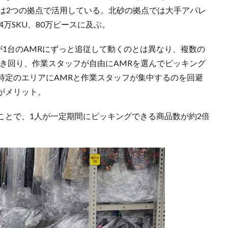
在は2つの拠点で活用している。北砂の拠点では大手アパレ
万SKU、80万ピースに及ぶ。
フが1台のAMRにずっと追従して動くのとは異なり、複数の
動き回り、作業スタッフが自由にAMRを選んでピッキング
特定のエリアにAMRと作業スタッフが集中するのを回避
がメリット。
ことで、1人が一定期間にピッキングできる商品数が約2倍