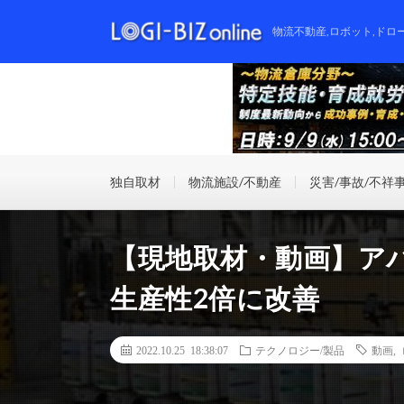
物流不動産,ロボット,ドロ
独自取材
物流施設/不動産
災害/事故/不祥
【現地取材・動画】アパ
生産性2倍に改善
2022.10.25 18:38:07
テクノロジー/製品
動画
,