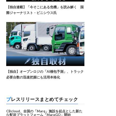
【独自連載】「今そこにある危機」を読み解く 国
際ジャーナリスト・ビニシウス氏
【独自】オープンロジの「AI梱包予測」、トラック
必要台数の迅速把握にも活用本格化
プレスリリースまとめてチェック
CBcloud、全国の「Marq」施設を起点とした新た
な配送プラットフォーム「MarqGO」開始