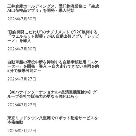
三井倉庫ホールディングス、受託物流業務に 「生成
AI出荷検品アプリ」を開発・導入開始
2026年7月30日
“独自開発こだわり”のサプリメントでD2C展開する
「ウェルモット製薬」がEC自動出荷アプリ「シッピ
ーノ」を導入
2026年7月30日
自動車船の荷役中断を抑制する自動車移動用「スケ
ーター」を開発・導入 ～自力走行できない車両を約
5分で移動可能に～
2026年7月27日
【㈱ハナインターナショナル×星清重機運輸㈱】グ
ループ会社で販売力の更なる強化ねらう
2026年7月27日
東京ミッドタウン八重洲でロボット配送サービスを
本格始動
2026年7月27日