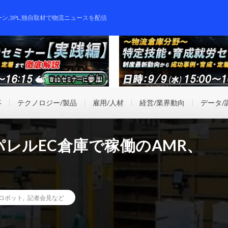
ーン,3PL,独自取材で物流ニュースを配信
事
テクノロジー/製品
雇用/人材
経営/業界動向
データ/
レルEC倉庫で稼働のAMR、
ロボット
,
記者会見など