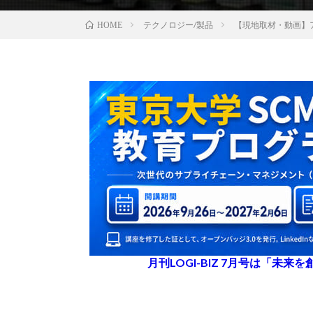
テクノロジー/製品
【現地取材・動画】ア
HOME
月刊LOGI-BIZ 7月号は「未