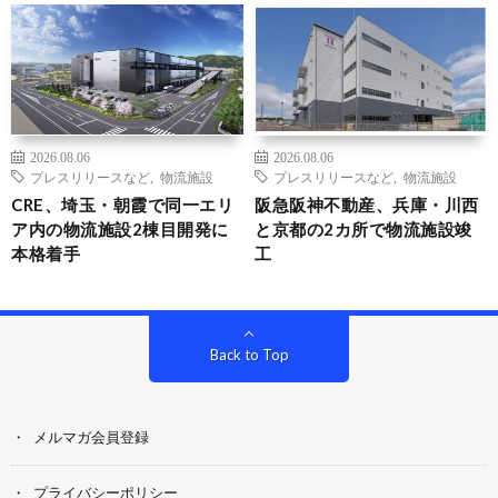
2026.08.06
2026.08.06
プレスリリースなど
,
物流施設
プレスリリースなど
,
物流施設
CRE、埼玉・朝霞で同一エリ
阪急阪神不動産、兵庫・川西
ア内の物流施設2棟目開発に
と京都の2カ所で物流施設竣
本格着手
工
Back to Top
メルマガ会員登録
プライバシーポリシー