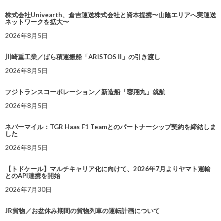
株式会社Univearth、倉吉運送株式会社と資本提携〜山陰エリアへ実運送
ネットワークを拡大〜
2026年8月5日
川崎重工業／ばら積運搬船「ARISTOS II」の引き渡し
2026年8月5日
フジトランスコーポレーション／新造船「蓉翔丸」就航
2026年8月5日
ネバーマイル：TGR Haas F1 Teamとのパートナーシップ契約を締結しま
した
2026年8月5日
【トドケール】マルチキャリア化に向けて、2026年7月よりヤマト運輸
とのAPI連携を開始
2026年7月30日
JR貨物／お盆休み期間の貨物列車の運転計画について