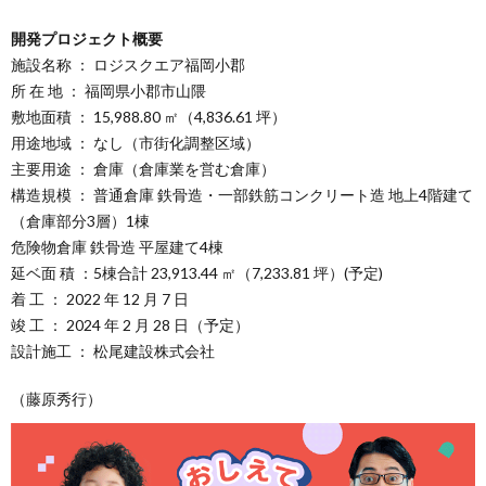
開発プロジェクト概要
施設名称 ： ロジスクエア福岡小郡
所 在 地 ： 福岡県小郡市山隈
敷地面積 ： 15,988.80 ㎡（4,836.61 坪）
用途地域 ： なし（市街化調整区域）
主要用途 ： 倉庫（倉庫業を営む倉庫）
構造規模 ： 普通倉庫 鉄骨造・一部鉄筋コンクリート造 地上4階建て
（倉庫部分3層）1棟
危険物倉庫 鉄骨造 平屋建て4棟
延ベ面 積 ：5棟合計 23,913.44 ㎡（7,233.81 坪）(予定)
着 工 ： 2022 年 12 月 7 日
竣 工 ： 2024 年 2 月 28 日（予定）
設計施工 ： 松尾建設株式会社
（藤原秀行）