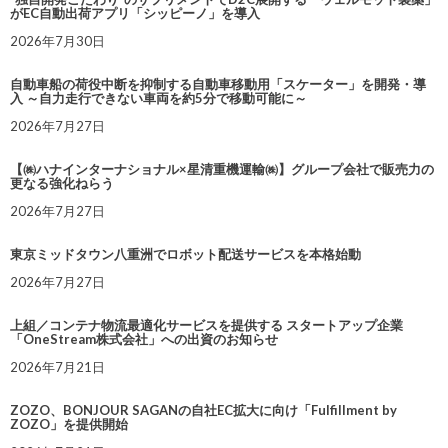
がEC自動出荷アプリ「シッピーノ」を導入
2026年7月30日
自動車船の荷役中断を抑制する自動車移動用「スケーター」を開発・導
入 ～自力走行できない車両を約5分で移動可能に～
2026年7月27日
【㈱ハナインターナショナル×星清重機運輸㈱】グループ会社で販売力の
更なる強化ねらう
2026年7月27日
東京ミッドタウン八重洲でロボット配送サービスを本格始動
2026年7月27日
上組／コンテナ物流最適化サービスを提供する スタートアップ企業
「OneStream株式会社」への出資のお知らせ
2026年7月21日
ZOZO、BONJOUR SAGANの自社EC拡大に向け「Fulfillment by
ZOZO」を提供開始