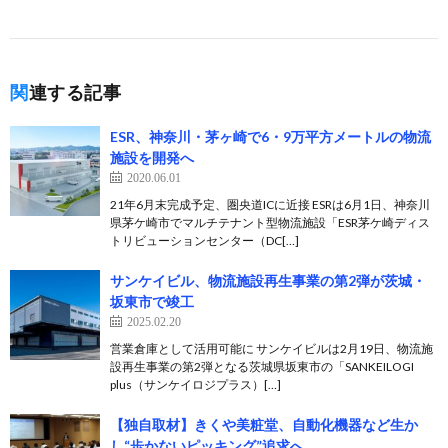
関連する記事
ESR、神奈川・茅ヶ崎で6・9万平方メートルの物流
施設を開発へ
2020.06.01
21年6月末完成予定、圏央道ICに近接 ESRは6月1日、神奈川
県茅ケ崎市でマルチテナント型物流施設「ESR茅ケ崎ディス
トリビューションセンター（DC[…]
サンケイビル、物流施設再生事業の第2弾が茨城・
坂東市で竣工
2025.02.20
営業倉庫として活用可能に サンケイビルは2月19日、物流施
設再生事業の第2弾となる茨城県坂東市の「SANKEILOGI
plus（サンケイロジプラス）[…]
【独自取材】きくや美粧堂、自動化機器など生か
し“歩かないピッキング”追求へ