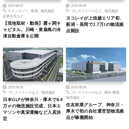
2026.08.07
2026.08.06
テクノロジー
,
動画
,
物流施設
,
プレスリリースなど
,
物流施設
記者会見など
ヨコレイが上信越エリア初、
【現地取材・動画】霞ヶ関キ
新潟・長岡で2.7万tの物流拠
ャピタル、川崎・東扇島の冷
点開設
凍自動倉庫を公開
2026.08.06
2026.08.06
プレスリリースなど
,
物流施設
プレスリリースなど
,
動向/展望
,
物流施設
日本GLPが神奈川・厚木で8.4
住友林業グループ、神奈川・
万㎡の物流施設完成、日本エ
厚木で初の自社運営型物流拠
マソンや真栄運輸など入居決
点が稼働開始
定