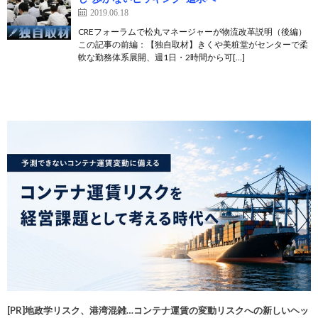
2019.06.18
CREフォーラムで松丸マネージャーが物流改革説明（後編）
この記事の前編：【独自取材】きくや美粧堂がセンターで柔
軟な勤務体系展開、週1日・2時間から可[…]
[PR]地政学リスク、港湾混雑…コンテナ運賃の変動リスクへの新しいヘッ