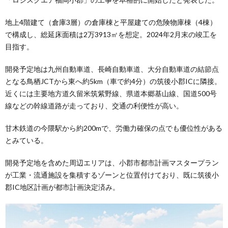
地上4階建て（倉庫3層）の倉庫棟と平屋建ての危険物庫棟（4棟）
で構成し、総延床面積は2万3913㎡を想定。2024年2月末の竣工を
目指す。
開発予定地は九州自動車道、長崎自動車道、大分自動車道の結節点
となる鳥栖JCTから東へ約5km（車で約4分）の筑後小郡ICに隣接。
近くには主要地方道久留米筑紫野線、県道本郷基山線、国道500号
線などの幹線道路が走っており、交通の利便性が高い。
甘木鉄道の今隈駅から約200mで、労働力確保の点でも優位性がある
とみている。
開発予定地を含めた周辺エリアは、小郡市都市計画マスタープラン
が工業・流通施設を集積するゾーンと位置付けており、既に筑後小
郡IC地区計画が都市計画決定済み。