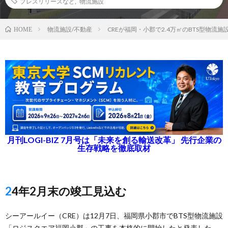
プレスリリースなど
,
物流施設
物流施設/不動産
CREが福岡・小郡で2.4万㎡のBTS型物流
HOME
月刊LOGI-BIZ 7月号は「未来を創る輸送改革」 先行企業の
生存戦略を徹底取材
24年2月末の竣工見込む
シーアールイー（CRE）は12月7日、福岡県小郡市でBTS型物流施設
「ロジスクエア福岡小郡」の工事を本格的に開始したと発表した。