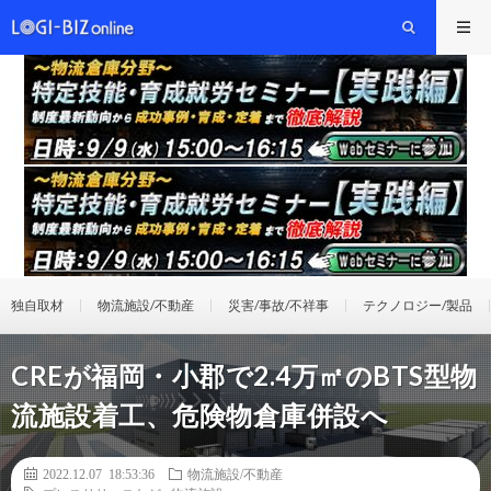
独自取材
物流施設/不動産
災害/事故/不祥事
テクノロジー/製品
CREが福岡・小郡で2.4万㎡のBTS型物
流施設着工、危険物倉庫併設へ
2022.12.07 18:53:36
物流施設/不動産