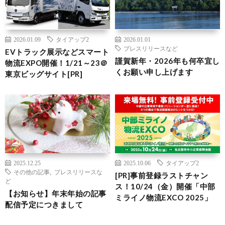
2026.01.09
タイアップ2
2026.01.01
プレスリリースなど
EVトラック展示などスマート
謹賀新年・2026年も何卒宜し
物流EXPO開催！1/21～23＠
くお願い申し上げます
東京ビッグサイト[PR]
2025.12.25
2025.10.06
タイアップ2
その他の記事
,
プレスリリースな
[PR]事前登録ラストチャン
ど
ス！10/24（金）開催「中部
【お知らせ】年末年始の記事
ミライノ物流EXCO 2025」
配信予定につきまして