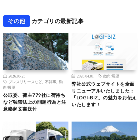
その他
カテゴリの最新記事
2026.06.25
2026.04.01
動向/展望
プレスリリースなど
,
不祥事
,
動
弊社公式ウェブサイトを全面
向/展望
リニューアルいたしました：
公取委、荷主779社に荷待ち
「LOGI-BIZ」の魅力をお伝え
など独禁法上の問題行為と注
いたします！
意喚起文書送付