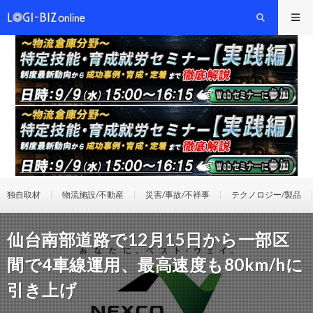
独自取材
物流施設/不動産
災害/事故/不祥事
テクノロジー/製品
仙台南部道路で12月15日から一部区
間で4車線運用、最高速度も80km/hに
引き上げ