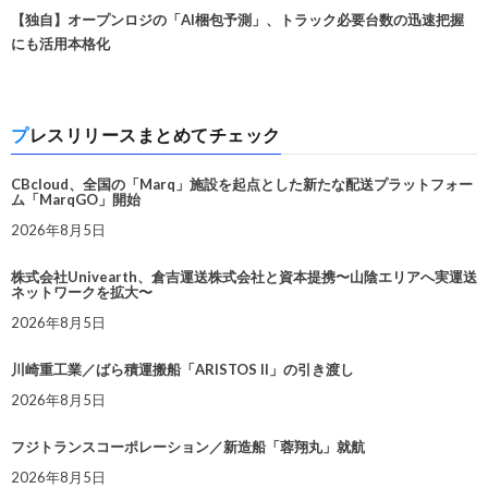
【独自】オープンロジの「AI梱包予測」、トラック必要台数の迅速把握
にも活用本格化
プレスリリースまとめてチェック
CBcloud、全国の「Marq」施設を起点とした新たな配送プラットフォー
ム「MarqGO」開始
2026年8月5日
株式会社Univearth、倉吉運送株式会社と資本提携〜山陰エリアへ実運送
ネットワークを拡大〜
2026年8月5日
川崎重工業／ばら積運搬船「ARISTOS II」の引き渡し
2026年8月5日
フジトランスコーポレーション／新造船「蓉翔丸」就航
2026年8月5日