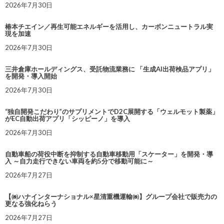
2026年7月30日
椿本チエイン／再生可能エネルギーを活用し、カーボンニュートラル実
現を加速
2026年7月30日
三井倉庫ホールディングス、受託物流業務に 「生成AI出荷検品アプリ」
を開発・導入開始
2026年7月30日
“独自開発こだわり”のサプリメントでD2C展開する「ウェルモット製薬」
がEC自動出荷アプリ「シッピーノ」を導入
2026年7月30日
自動車船の荷役中断を抑制する自動車移動用「スケーター」を開発・導
入 ～自力走行できない車両を約5分で移動可能に～
2026年7月27日
【㈱ハナインターナショナル×星清重機運輸㈱】グループ会社で販売力の
更なる強化ねらう
2026年7月27日