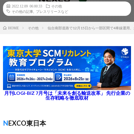
2022.12.09 06:00:33
その他
その他の記事
,
プレスリリースなど
その他
仙台南部道路で12月15日から一部区間で4車線運用、最
HOME
月刊LOGI-BIZ 7月号は「未来を創る輸送改革」 先行企業の
生存戦略を徹底取材
NEXCO東日本