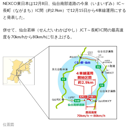
NEXCO東日本は12月8日、仙台南部道路の今泉（いまいずみ）IC～
長町（ながまち）IC間（約2.9km）で12月15日から4車線運用にする
と発表した。
併せて、仙台若林（せんだいわかばやし）JCT～長町IC間の最高速
度を70km/hから80km/hに引き上げる。
位置図