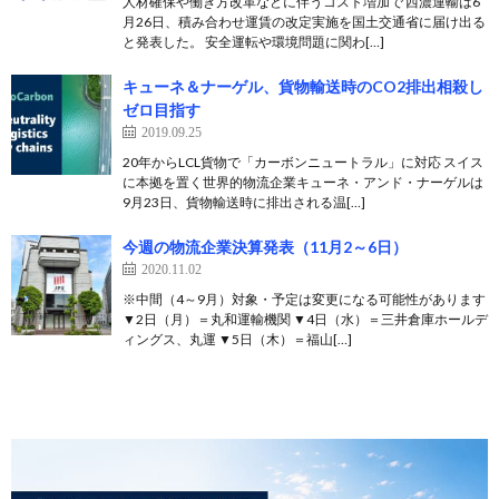
人材確保や働き方改革などに伴うコスト増加で 西濃運輸は6
月26日、積み合わせ運賃の改定実施を国土交通省に届け出る
と発表した。 安全運転や環境問題に関わ[…]
キューネ＆ナーゲル、貨物輸送時のCO2排出相殺し
ゼロ目指す
2019.09.25
20年からLCL貨物で「カーボンニュートラル」に対応 スイス
に本拠を置く世界的物流企業キューネ・アンド・ナーゲルは
9月23日、貨物輸送時に排出される温[…]
今週の物流企業決算発表（11月2～6日）
2020.11.02
※中間（4～9月）対象・予定は変更になる可能性があります
▼2日（月）＝丸和運輸機関 ▼4日（水）＝三井倉庫ホールデ
ィングス、丸運 ▼5日（木）＝福山[…]