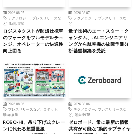
2026.08.07
2026.08.07
テクノロジー
,
プレスリリースな
テクノロジー
,
プレスリリースな
ど
,
動向/展望
ど
ロジスネクストが防爆仕様車
量子技術のエー・スター・ク
のフォークをフルモデルチェ
ォンタム、JALエンジニアリ
ンジ、オペレーターの快適性
ングから航空機の故障予測分
向上図る
析基盤構築を受託
2026.08.06
2026.08.06
プレスリリースなど
,
ロボット
,
テクノロジー
,
プレスリリースな
動向/展望
ど
,
動向/展望
ROBO-HI、吊り下げ式クレー
ゼロボード、常に最新の情報
ンに代わる超重量級
共有が可能な“動的サプライヤ