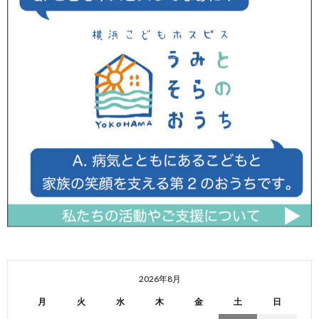
2026年8月
月
火
水
木
金
土
日