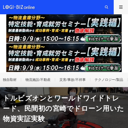
独自取材
物流施設/不動産
災害/事故/不祥事
テクノロジー/製品
トルビズオンとワールドワイドトレ
ード、民間初の宮崎でドローン用いた
物資実証実験