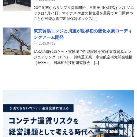
20年度末からサンプル提供開始、早期実用化目指す パナソニ
ックは1月21日、マイナス70度の超低温を最長で18日間保つ
ことが可能な真空断熱保冷ボックス[…]
東京貿易エンジと川重が世界初の液化水素ローディ
ングアーム開発
2019.04.19
JAXAの能代ロケット実験場で性能試験を実施 東京貿易エン
ジニアリング（TEN）、川崎重工業、宇宙航空研究開発機構
（JAXA）、日本船舶技術研究協会（[…]