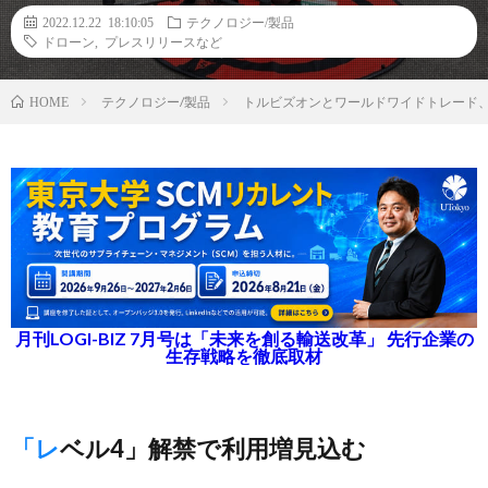
2022.12.22 18:10:05
テクノロジー/製品
ドローン
,
プレスリリースなど
テクノロジー/製品
トルビズオンとワールドワイドトレード
HOME
月刊LOGI-BIZ 7月号は「未来を創る輸送改革」 先行企業の
生存戦略を徹底取材
「レベル4」解禁で利用増見込む