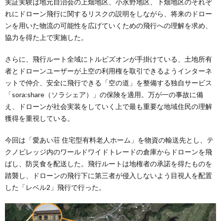
実証実験は地元自治会の上畑地区、小永野地区、下畑地区のそれぞ
れにドローン飛行に関するリスクの説明をしながら、将来のドロー
ンを用いた物流の可能性を広げていくための飛行への理解を求め、
協力を得た上で実施した。
さらに、飛行ルート全域にトルビズオンが手掛けている、土地所有
者とドローンユーザーが上空の利用権を取引できるようインターネ
ットで仲介、安全に飛行できる「空の道」を整備する独自サービス
「sora:share（ソラシェア）」の保険を適用。万が一の事故に備
え、ドローンが社会実装をしていく上で最も重要な地域住民の理解
獲得を重視している。
今回は「愛あい荘 住宅型有料老人ホーム」を物資の輸送先とし、テ
クノビレッジ内のワールドワイドトレードの倉庫からドローンを飛
ばし、防災食を配送した。飛行ルートは地権者の承諾を得たものを
踏襲し、ドローンの飛行下に第三者が侵入しないよう目視人を配置
した「レベル2」飛行で行った。