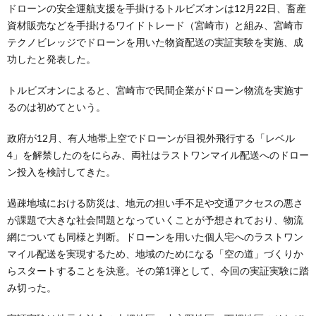
ドローンの安全運航支援を手掛けるトルビズオンは12月22日、畜産
資材販売などを手掛けるワイドトレード（宮崎市）と組み、宮崎市
テクノビレッジでドローンを用いた物資配送の実証実験を実施、成
功したと発表した。
トルビズオンによると、宮崎市で民間企業がドローン物流を実施す
るのは初めてという。
政府が12月、有人地帯上空でドローンが目視外飛行する「レベル
4」を解禁したのをにらみ、両社はラストワンマイル配送へのドロー
ン投入を検討してきた。
過疎地域における防災は、地元の担い手不足や交通アクセスの悪さ
が課題で大きな社会問題となっていくことが予想されており、物流
網についても同様と判断。ドローンを用いた個人宅へのラストワン
マイル配送を実現するため、地域のためになる「空の道」づくりか
らスタートすることを決意。その第1弾として、今回の実証実験に踏
み切った。