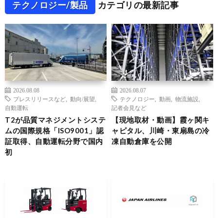
テクノロジー/製品
カテゴリの最新記事
2026.08.08
2026.08.07
プレスリリースなど
,
動向/展望
,
テクノロジー
,
動画
,
物流施設
,
自動運転
記者会見など
T2が品質マネジメントシステ
【現地取材・動画】霞ヶ関キ
ムの国際規格「ISO9001」認
ャピタル、川崎・東扇島の冷
証取得、自動運転分野で国内
凍自動倉庫を公開
初