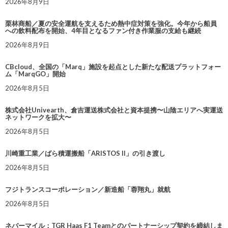
2026年8月9日
栗林商船／夏の安全運航を支えるため熱中症対策を強化。今年から船員
への飲料配布を開始、4年目となるファン付き作業服の支給も継続
2026年8月9日
CBcloud、全国の「Marq」施設を起点とした新たな配送プラットフォー
ム「MarqGO」開始
2026年8月5日
株式会社Univearth、倉吉運送株式会社と資本提携〜山陰エリアへ実運送
ネットワークを拡大〜
2026年8月5日
川崎重工業／ばら積運搬船「ARISTOS II」の引き渡し
2026年8月5日
フジトランスコーポレーション／新造船「蓉翔丸」就航
2026年8月5日
ネバーマイル：TGR Haas F1 Teamとのパートナーシップ契約を締結しま