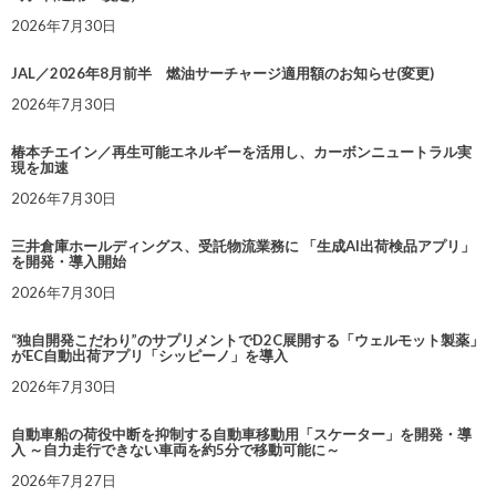
2026年7月30日
JAL／2026年8月前半 燃油サーチャージ適用額のお知らせ(変更)
2026年7月30日
椿本チエイン／再生可能エネルギーを活用し、カーボンニュートラル実
現を加速
2026年7月30日
三井倉庫ホールディングス、受託物流業務に 「生成AI出荷検品アプリ」
を開発・導入開始
2026年7月30日
“独自開発こだわり”のサプリメントでD2C展開する「ウェルモット製薬」
がEC自動出荷アプリ「シッピーノ」を導入
2026年7月30日
自動車船の荷役中断を抑制する自動車移動用「スケーター」を開発・導
入 ～自力走行できない車両を約5分で移動可能に～
2026年7月27日