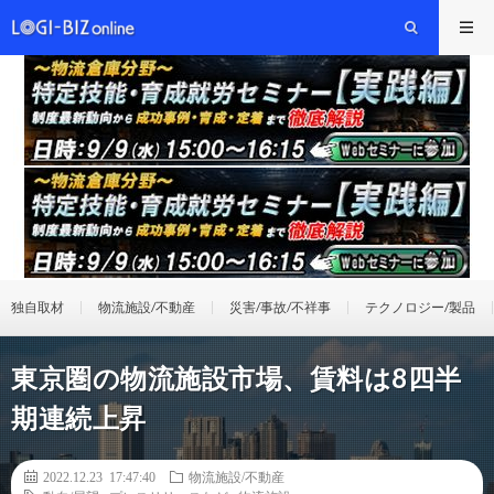
独自取材
物流施設/不動産
災害/事故/不祥事
テクノロジー/製品
東京圏の物流施設市場、賃料は8四半
期連続上昇
2022.12.23 17:47:40
物流施設/不動産