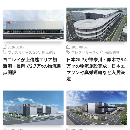
2026.08.06
2026.08.06
プレスリリースなど
,
物流施設
プレスリリースなど
,
物流施設
ヨコレイが上信越エリア初、
日本GLPが神奈川・厚木で8.4
新潟・長岡で2.7万tの物流拠
万㎡の物流施設完成、日本エ
点開設
マソンや真栄運輸など入居決
定