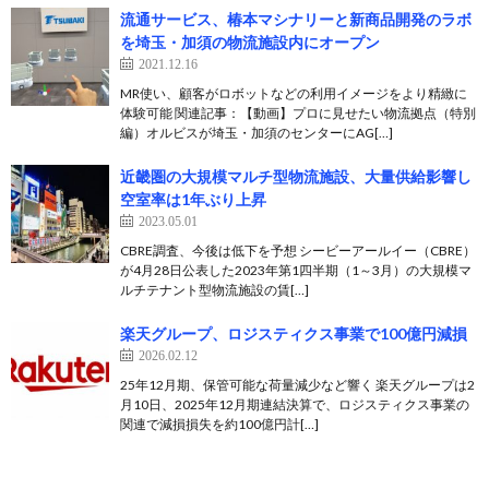
流通サービス、椿本マシナリーと新商品開発のラボ
を埼玉・加須の物流施設内にオープン
2021.12.16
MR使い、顧客がロボットなどの利用イメージをより精緻に
体験可能 関連記事：【動画】プロに見せたい物流拠点（特別
編）オルビスが埼玉・加須のセンターにAG[…]
近畿圏の大規模マルチ型物流施設、大量供給影響し
空室率は1年ぶり上昇
2023.05.01
CBRE調査、今後は低下を予想 シービーアールイー（CBRE）
が4月28日公表した2023年第1四半期（1～3月）の大規模マ
ルチテナント型物流施設の賃[…]
楽天グループ、ロジスティクス事業で100億円減損
2026.02.12
25年12月期、保管可能な荷量減少など響く 楽天グループは2
月10日、2025年12月期連結決算で、ロジスティクス事業の
関連で減損損失を約100億円計[…]