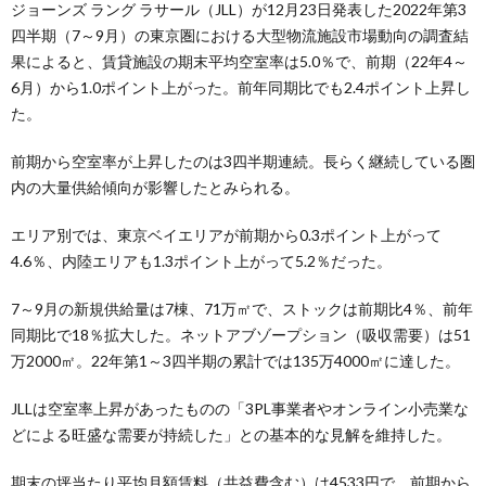
ジョーンズ ラング ラサール（JLL）が12月23日発表した2022年第3
四半期（7～9月）の東京圏における大型物流施設市場動向の調査結
果によると、賃貸施設の期末平均空室率は5.0％で、前期（22年4～
6月）から1.0ポイント上がった。前年同期比でも2.4ポイント上昇し
た。
前期から空室率が上昇したのは3四半期連続。長らく継続している圏
内の大量供給傾向が影響したとみられる。
エリア別では、東京ベイエリアが前期から0.3ポイント上がって
4.6％、内陸エリアも1.3ポイント上がって5.2％だった。
7～9月の新規供給量は7棟、71万㎡で、ストックは前期比4％、前年
同期比で18％拡大した。ネットアブゾープション（吸収需要）は51
万2000㎡。22年第1～3四半期の累計では135万4000㎡に達した。
JLLは空室率上昇があったものの「3PL事業者やオンライン小売業な
どによる旺盛な需要が持続した」との基本的な見解を維持した。
期末の坪当たり平均月額賃料（共益費含む）は4533円で、前期から