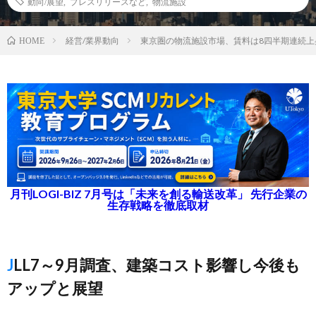
動向/展望
,
プレスリリースなど
,
物流施設
経営/業界動向
東京圏の物流施設市場、賃料は8四半期連続上
HOME
月刊LOGI-BIZ 7月号は「未来を創る輸送改革」 先行企業の
生存戦略を徹底取材
JLL7～9月調査、建築コスト影響し今後も
アップと展望