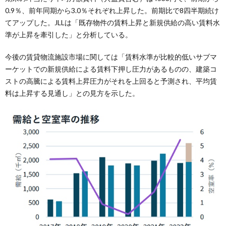
0.9％、前年同期から3.0％それぞれ上昇した。前期比で8四半期続け
てアップした。JLLは「既存物件の賃料上昇と新規供給の高い賃料水
準が上昇を牽引した」と分析している。
今後の賃貸物流施設市場に関しては「賃料水準が比較的低いサブマ
ーケットでの新規供給による賃料下押し圧力があるものの、建築コ
ストの高騰による賃料上昇圧力がそれを上回ると予測され、平均賃
料は上昇する見通し」との見方を示した。