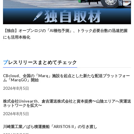
【独自】オープンロジの「AI梱包予測」、トラック必要台数の迅速把握
にも活用本格化
プレスリリースまとめてチェック
CBcloud、全国の「Marq」施設を起点とした新たな配送プラットフォー
ム「MarqGO」開始
2026年8月5日
株式会社Univearth、倉吉運送株式会社と資本提携〜山陰エリアへ実運送
ネットワークを拡大〜
2026年8月5日
川崎重工業／ばら積運搬船「ARISTOS II」の引き渡し