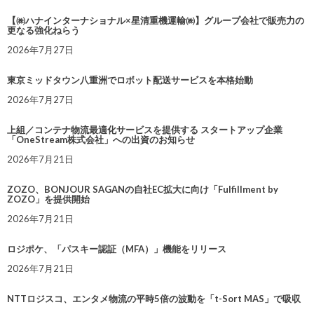
【㈱ハナインターナショナル×星清重機運輸㈱】グループ会社で販売力の
更なる強化ねらう
2026年7月27日
東京ミッドタウン八重洲でロボット配送サービスを本格始動
2026年7月27日
上組／コンテナ物流最適化サービスを提供する スタートアップ企業
「OneStream株式会社」への出資のお知らせ
2026年7月21日
ZOZO、BONJOUR SAGANの自社EC拡大に向け「Fulfillment by
ZOZO」を提供開始
2026年7月21日
ロジポケ、「パスキー認証（MFA）」機能をリリース
2026年7月21日
NTTロジスコ、エンタメ物流の平時5倍の波動を「t-Sort MAS」で吸収