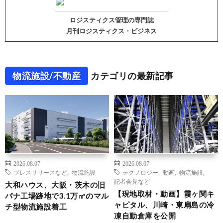
ロジスティクス管理の専門誌
月刊ロジスティクス・ビジネス
物流施設/不動産
カテゴリの最新記事
2026.08.07
2026.08.07
プレスリリースなど
,
物流施設
テクノロジー
,
動画
,
物流施設
,
記者会見など
大和ハウス、大阪・茨木の旧
【現地取材・動画】霞ヶ関キ
パナ工場跡地で3.1万㎡のマル
ャピタル、川崎・東扇島の冷
チ型物流施設着工
凍自動倉庫を公開