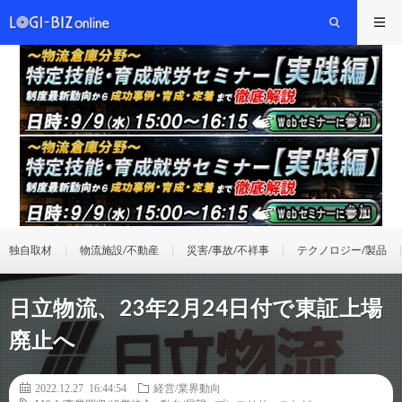
独自取材
物流施設/不動産
災害/事故/不祥事
テクノロジー/製品
日立物流、23年2月24日付で東証上場
廃止へ
2022.12.27 16:44:54
経営/業界動向