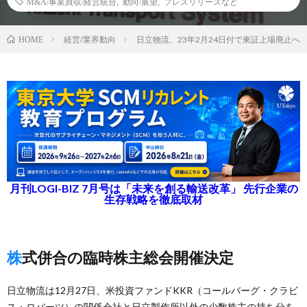
M&A/事業買収/経営統合
,
動向/展望
,
プレスリリースなど
経営/業界動向
日立物流、23年2月24日付で東証上場廃止へ
HOME
月刊LOGI-BIZ 7月号は「未来を創る輸送改革」 先行企業の
生存戦略を徹底取材
株式併合の臨時株主総会開催決定
日立物流は12月27日、米投資ファンドKKR（コールバーグ・クラビ
ス・ロバーツ）の関係会社と日立製作所以外の少数株主の持ち分を