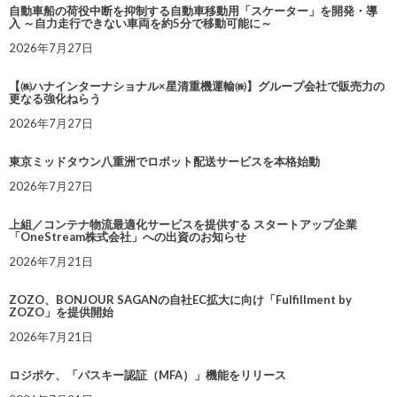
自動車船の荷役中断を抑制する自動車移動用「スケーター」を開発・導
入 ～自力走行できない車両を約5分で移動可能に～
2026年7月27日
【㈱ハナインターナショナル×星清重機運輸㈱】グループ会社で販売力の
更なる強化ねらう
2026年7月27日
東京ミッドタウン八重洲でロボット配送サービスを本格始動
2026年7月27日
上組／コンテナ物流最適化サービスを提供する スタートアップ企業
「OneStream株式会社」への出資のお知らせ
2026年7月21日
ZOZO、BONJOUR SAGANの自社EC拡大に向け「Fulfillment by
ZOZO」を提供開始
2026年7月21日
ロジポケ、「パスキー認証（MFA）」機能をリリース