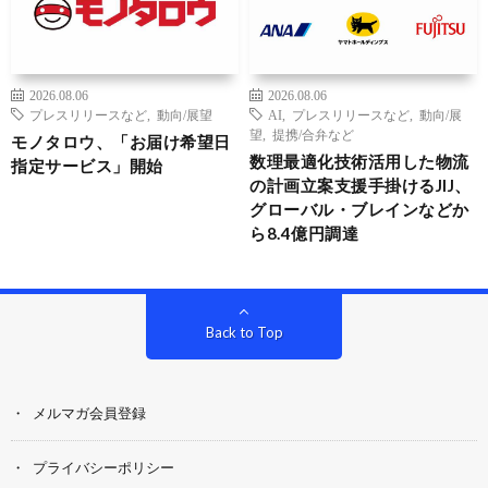
2026.08.06
2026.08.06
プレスリリースなど
,
動向/展望
AI
,
プレスリリースなど
,
動向/展
望
,
提携/合弁など
モノタロウ、「お届け希望日
数理最適化技術活用した物流
指定サービス」開始
の計画立案支援手掛けるJIJ、
グローバル・ブレインなどか
ら8.4億円調達
Back to Top
メルマガ会員登録
プライバシーポリシー