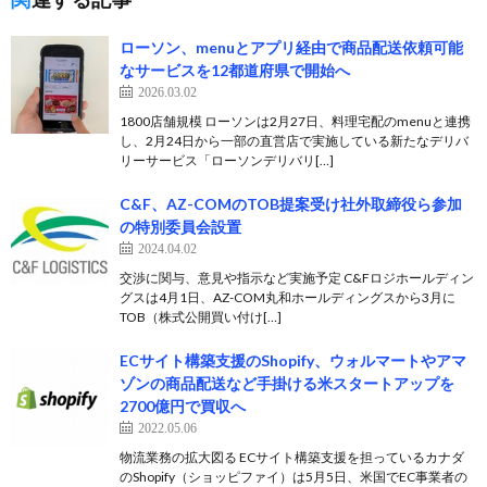
ローソン、menuとアプリ経由で商品配送依頼可能
なサービスを12都道府県で開始へ
2026.03.02
1800店舗規模 ローソンは2月27日、料理宅配のmenuと連携
し、2月24日から一部の直営店で実施している新たなデリバ
リーサービス「ローソンデリバリ[…]
C&F、AZ-COMのTOB提案受け社外取締役ら参加
の特別委員会設置
2024.04.02
交渉に関与、意見や指示など実施予定 C&Fロジホールディン
グスは4月1日、AZ-COM丸和ホールディングスから3月に
TOB（株式公開買い付け[…]
ECサイト構築支援のShopify、ウォルマートやアマ
ゾンの商品配送など手掛ける米スタートアップを
2700億円で買収へ
2022.05.06
物流業務の拡大図る ECサイト構築支援を担っているカナダ
のShopify（ショッピファイ）は5月5日、米国でEC事業者の