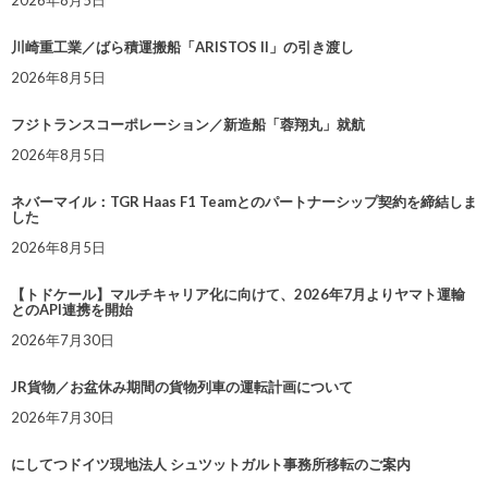
2026年8月5日
川崎重工業／ばら積運搬船「ARISTOS II」の引き渡し
2026年8月5日
フジトランスコーポレーション／新造船「蓉翔丸」就航
2026年8月5日
ネバーマイル：TGR Haas F1 Teamとのパートナーシップ契約を締結しま
した
2026年8月5日
【トドケール】マルチキャリア化に向けて、2026年7月よりヤマト運輸
とのAPI連携を開始
2026年7月30日
JR貨物／お盆休み期間の貨物列車の運転計画について
2026年7月30日
にしてつドイツ現地法人 シュツットガルト事務所移転のご案内