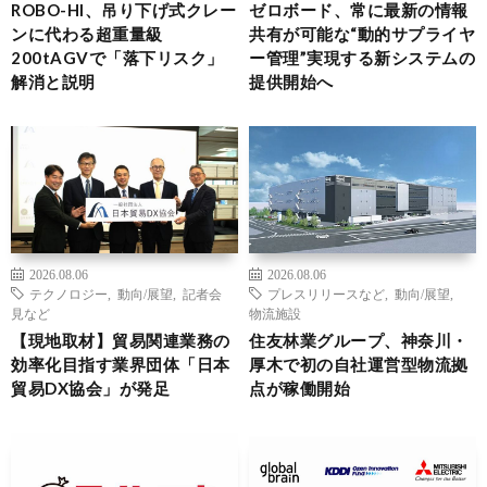
ROBO-HI、吊り下げ式クレー
ゼロボード、常に最新の情報
ンに代わる超重量級
共有が可能な“動的サプライヤ
200tAGVで「落下リスク」
ー管理”実現する新システムの
解消と説明
提供開始へ
2026.08.06
2026.08.06
テクノロジー
,
動向/展望
,
記者会
プレスリリースなど
,
動向/展望
,
見など
物流施設
【現地取材】貿易関連業務の
住友林業グループ、神奈川・
効率化目指す業界団体「日本
厚木で初の自社運営型物流拠
貿易DX協会」が発足
点が稼働開始