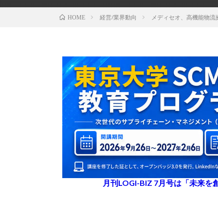
経営/業界動向
メディセオ、高機能物流
HOME
月刊LOGI-BIZ 7月号は「未