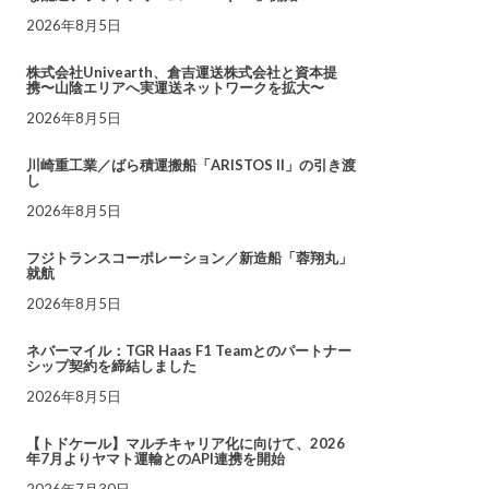
2026年8月5日
株式会社Univearth、倉吉運送株式会社と資本提
携〜山陰エリアへ実運送ネットワークを拡大〜
2026年8月5日
川崎重工業／ばら積運搬船「ARISTOS II」の引き渡
し
2026年8月5日
フジトランスコーポレーション／新造船「蓉翔丸」
就航
2026年8月5日
ネバーマイル：TGR Haas F1 Teamとのパートナー
シップ契約を締結しました
2026年8月5日
【トドケール】マルチキャリア化に向けて、2026
年7月よりヤマト運輸とのAPI連携を開始
2026年7月30日