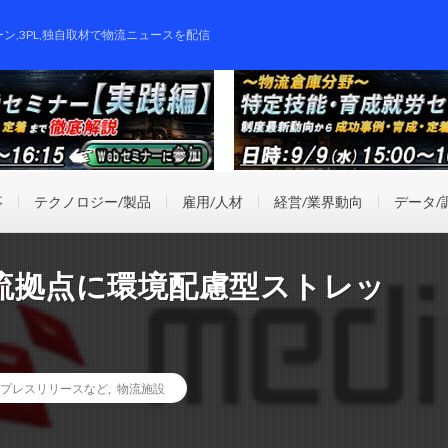
ーン,3PL,独自取材で物流ニュースを配信
事
テクノロジー/製品
雇用/人材
経営/業界動向
データ/
流拠点に環境配慮型ストレッ
プレスリリースなど
,
物流施設