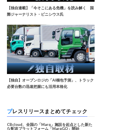
【独自連載】「今そこにある危機」を読み解く 国
際ジャーナリスト・ビニシウス氏
【独自】オープンロジの「AI梱包予測」、トラック
必要台数の迅速把握にも活用本格化
プレスリリースまとめてチェック
CBcloud、全国の「Marq」施設を起点とした新た
な配送プラットフォーム「MarqGO」開始