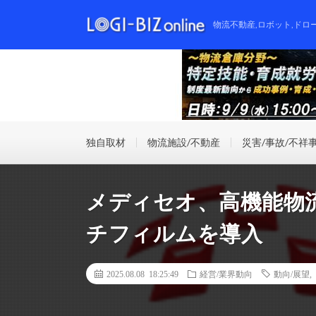
物流不動産,ロボット,ドロ
独自取材
物流施設/不動産
災害/事故/不祥
メディセオ、高機能物
チフィルムを導入
2025.08.08 18:25:49
経営/業界動向
動向/展望
,