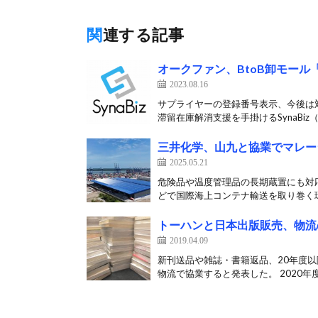
関連する記事
オークファン、BtoB卸モール
2023.08.16
サプライヤーの登録番号表示、今後は対
滞留在庫解消支援を手掛けるSynaBiz（
三井化学、山九と協業でマレー
2025.05.21
危険品や温度管理品の長期蔵置にも対応
どで国際海上コンテナ輸送を取り巻く環
トーハンと日本出版販売、物流
2019.04.09
新刊送品や雑誌・書籍返品、20年度以
物流で協業すると発表した。 2020年度