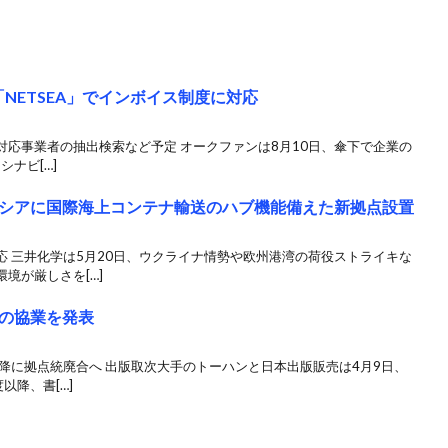
「NETSEA」でインボイス制度に対応
応事業者の抽出検索など予定 オークファンは8月10日、傘下で企業の
シナビ[…]
シアに国際海上コンテナ輸送のハブ機能備えた新拠点設置
 三井化学は5月20日、ウクライナ情勢や欧州港湾の荷役ストライキな
境が厳しさを[…]
の協業を発表
降に拠点統廃合へ 出版取次大手のトーハンと日本出版販売は4月9日、
以降、書[…]