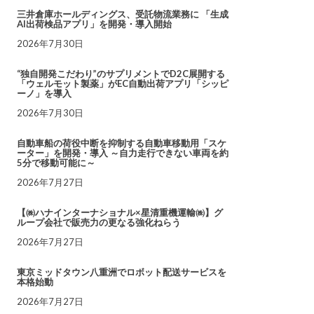
三井倉庫ホールディングス、受託物流業務に 「生成
AI出荷検品アプリ」を開発・導入開始
2026年7月30日
“独自開発こだわり”のサプリメントでD2C展開する
「ウェルモット製薬」がEC自動出荷アプリ「シッピ
ーノ」を導入
2026年7月30日
自動車船の荷役中断を抑制する自動車移動用「スケ
ーター」を開発・導入 ～自力走行できない車両を約
5分で移動可能に～
2026年7月27日
【㈱ハナインターナショナル×星清重機運輸㈱】グ
ループ会社で販売力の更なる強化ねらう
2026年7月27日
東京ミッドタウン八重洲でロボット配送サービスを
本格始動
2026年7月27日