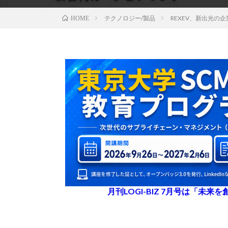
テクノロジー/製品
REXEV、新出光の
HOME
月刊LOGI-BIZ 7月号は「未