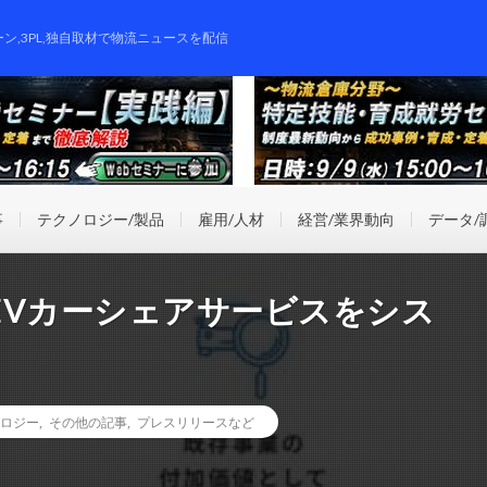
ーン,3PL,独自取材で物流ニュースを配信
事
テクノロジー/製品
雇用/人材
経営/業界動向
データ/
業EVカーシェアサービスをシス
ロジー
,
その他の記事
,
プレスリリースなど