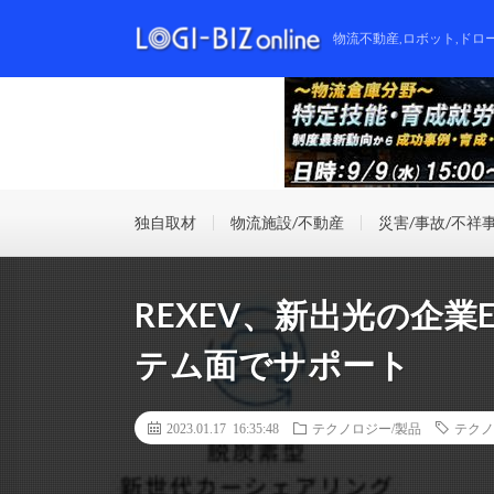
物流不動産,ロボット,ドロ
独自取材
物流施設/不動産
災害/事故/不祥
REXEV、新出光の企
テム面でサポート
2023.01.17 16:35:48
テクノロジー/製品
テクノ