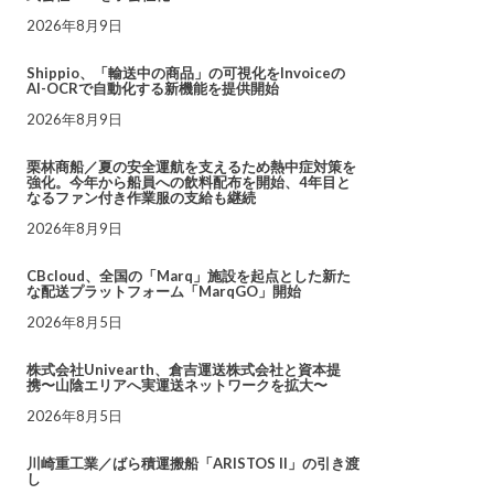
2026年8月9日
Shippio、「輸送中の商品」の可視化をInvoiceの
AI-OCRで自動化する新機能を提供開始
2026年8月9日
栗林商船／夏の安全運航を支えるため熱中症対策を
強化。今年から船員への飲料配布を開始、4年目と
なるファン付き作業服の支給も継続
2026年8月9日
CBcloud、全国の「Marq」施設を起点とした新た
な配送プラットフォーム「MarqGO」開始
2026年8月5日
株式会社Univearth、倉吉運送株式会社と資本提
携〜山陰エリアへ実運送ネットワークを拡大〜
2026年8月5日
川崎重工業／ばら積運搬船「ARISTOS II」の引き渡
し