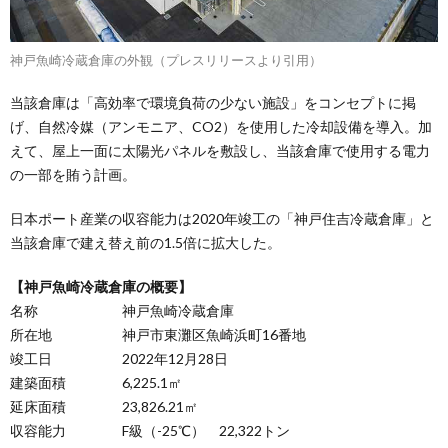
神戸魚崎冷蔵倉庫の外観（プレスリリースより引用）
当該倉庫は「高効率で環境負荷の少ない施設」をコンセプトに掲
げ、自然冷媒（アンモニア、CO2）を使用した冷却設備を導入。加
えて、屋上一面に太陽光パネルを敷設し、当該倉庫で使用する電力
の一部を賄う計画。
日本ポート産業の収容能力は2020年竣工の「神戸住吉冷蔵倉庫」と
当該倉庫で建え替え前の1.5倍に拡大した。
【神戸魚崎冷蔵倉庫の概要】
名称 神戸魚崎冷蔵倉庫
所在地 神戸市東灘区魚崎浜町16番地
竣工日 2022年12月28日
建築面積 6,225.1㎡
延床面積 23,826.21㎡
収容能力 F級（-25℃） 22,322トン