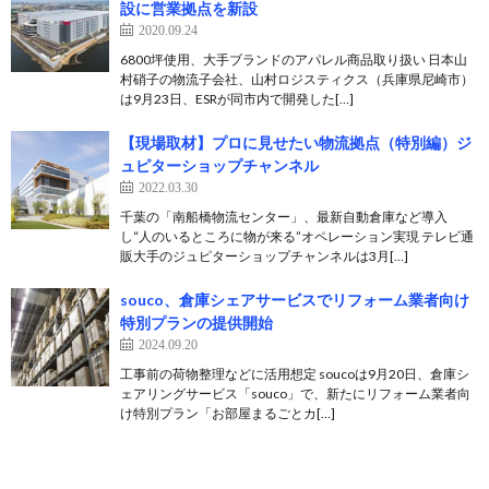
設に営業拠点を新設
2020.09.24
6800坪使用、大手ブランドのアパレル商品取り扱い 日本山
村硝子の物流子会社、山村ロジスティクス（兵庫県尼崎市）
は9月23日、ESRが同市内で開発した[…]
【現場取材】プロに見せたい物流拠点（特別編）ジ
ュピターショップチャンネル
2022.03.30
千葉の「南船橋物流センター」、最新自動倉庫など導入
し“人のいるところに物が来る”オペレーション実現 テレビ通
販大手のジュピターショップチャンネルは3月[…]
souco、倉庫シェアサービスでリフォーム業者向け
特別プランの提供開始
2024.09.20
工事前の荷物整理などに活用想定 soucoは9月20日、倉庫シ
ェアリングサービス「souco」で、新たにリフォーム業者向
け特別プラン「お部屋まるごとカ[…]