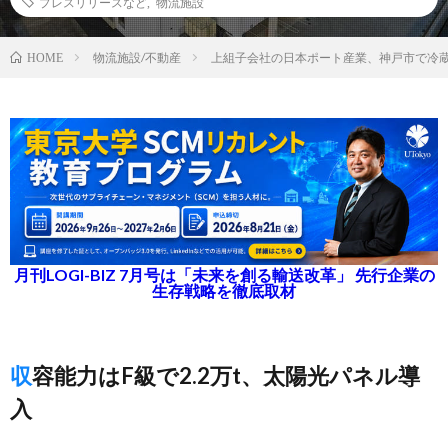
プレスリリースなど
,
物流施設
物流施設/不動産
上組子会社の日本ポート産業、神戸市で冷
HOME
月刊LOGI-BIZ 7月号は「未来を創る輸送改革」 先行企業の
生存戦略を徹底取材
収容能力はF級で2.2万t、太陽光パネル導
入