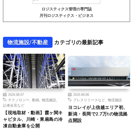
ロジスティクス管理の専門誌
月刊ロジスティクス・ビジネス
物流施設/不動産
カテゴリの最新記事
2026.08.07
2026.08.06
テクノロジー
,
動画
,
物流施設
,
プレスリリースなど
,
物流施設
記者会見など
ヨコレイが上信越エリア初、
【現地取材・動画】霞ヶ関キ
新潟・長岡で2.7万tの物流拠
ャピタル、川崎・東扇島の冷
点開設
凍自動倉庫を公開