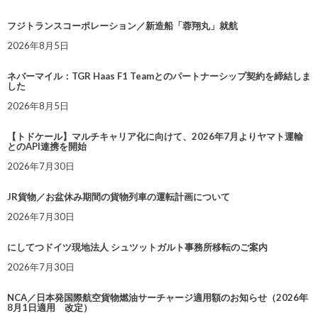
フジトランスコーポレーション／新造船「蓉翔丸」就航
2026年8月5日
ネバーマイル：TGR Haas F1 Teamとのパートナーシップ契約を締結しま
した
2026年8月5日
【トドケール】マルチキャリア化に向けて、2026年7月よりヤマト運輸
とのAPI連携を開始
2026年7月30日
JR貨物／お盆休み期間の貨物列車の運転計画について
2026年7月30日
にしてつドイツ現地法人 シュツットガルト事務所移転のご案内
2026年7月30日
NCA／日本発国際航空貨物燃油サーチャージ適用額のお知らせ（2026年
8月1日適用 改定）