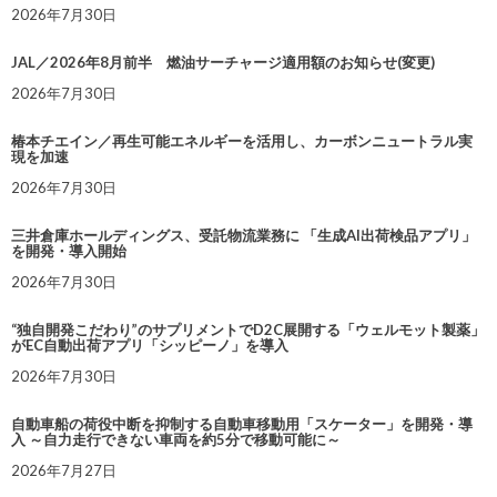
2026年7月30日
JAL／2026年8月前半 燃油サーチャージ適用額のお知らせ(変更)
2026年7月30日
椿本チエイン／再生可能エネルギーを活用し、カーボンニュートラル実
現を加速
2026年7月30日
三井倉庫ホールディングス、受託物流業務に 「生成AI出荷検品アプリ」
を開発・導入開始
2026年7月30日
“独自開発こだわり”のサプリメントでD2C展開する「ウェルモット製薬」
がEC自動出荷アプリ「シッピーノ」を導入
2026年7月30日
自動車船の荷役中断を抑制する自動車移動用「スケーター」を開発・導
入 ～自力走行できない車両を約5分で移動可能に～
2026年7月27日