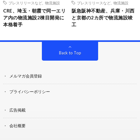
プレスリリースなど
,
物流施設
プレスリリースなど
,
物流施設
CRE、埼玉・朝霞で同一エリ
阪急阪神不動産、兵庫・川西
ア内の物流施設2棟目開発に
と京都の2カ所で物流施設竣
本格着手
工
Back to Top
メルマガ会員登録
プライバシーポリシー
広告掲載
会社概要