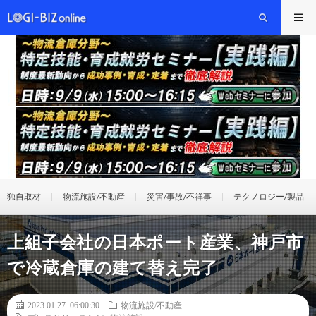
独自取材
物流施設/不動産
災害/事故/不祥事
テクノロジー/製品
上組子会社の日本ポート産業、神戸市
で冷蔵倉庫の建て替え完了
2023.01.27 06:00:30
物流施設/不動産