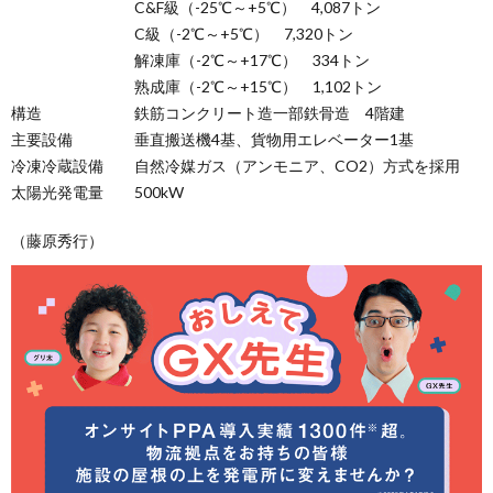
C&F級（-25℃～+5℃） 4,087トン
C級（-2℃～+5℃） 7,320トン
解凍庫（-2℃～+17℃） 334トン
熟成庫（-2℃～+15℃） 1,102トン
構造 鉄筋コンクリート造一部鉄骨造 4階建
主要設備 垂直搬送機4基、貨物用エレベーター1基
冷凍冷蔵設備 自然冷媒ガス（アンモニア、CO2）方式を採用
太陽光発電量 500kW
（藤原秀行）