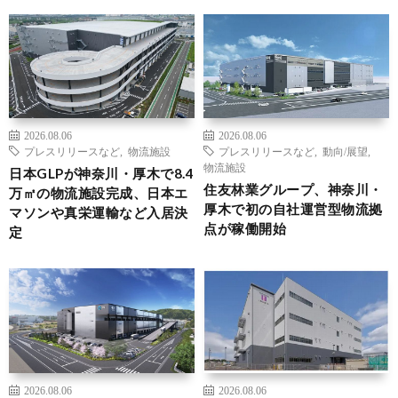
2026.08.06
2026.08.06
プレスリリースなど
,
物流施設
プレスリリースなど
,
動向/展望
,
物流施設
日本GLPが神奈川・厚木で8.4
住友林業グループ、神奈川・
万㎡の物流施設完成、日本エ
厚木で初の自社運営型物流拠
マソンや真栄運輸など入居決
点が稼働開始
定
2026.08.06
2026.08.06