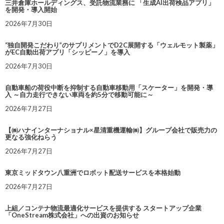
三井倉庫ホールディングス、受託物流業務に 「生成AI出荷検品アプリ」
を開発・導入開始
2026年7月30日
“独自開発こだわり”のサプリメントでD2C展開する「ウェルモット製薬」
がEC自動出荷アプリ「シッピーノ」を導入
2026年7月30日
自動車船の荷役中断を抑制する自動車移動用「スケーター」を開発・導
入 ～自力走行できない車両を約5分で移動可能に～
2026年7月27日
【㈱ハナインターナショナル×星清重機運輸㈱】グループ会社で販売力の
更なる強化ねらう
2026年7月27日
東京ミッドタウン八重洲でロボット配送サービスを本格始動
2026年7月27日
上組／コンテナ物流最適化サービスを提供する スタートアップ企業
「OneStream株式会社」への出資のお知らせ