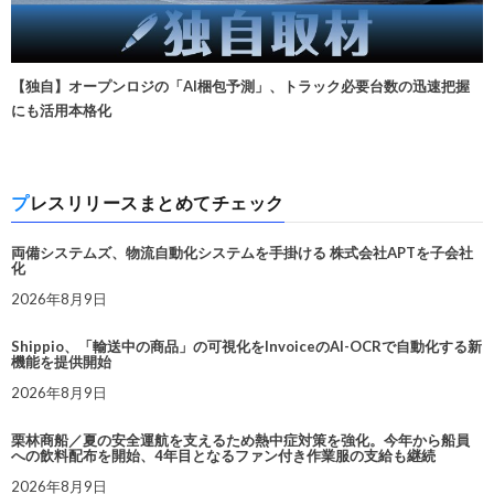
【独自】オープンロジの「AI梱包予測」、トラック必要台数の迅速把握
にも活用本格化
プレスリリースまとめてチェック
両備システムズ、物流自動化システムを手掛ける 株式会社APTを子会社
化
2026年8月9日
Shippio、「輸送中の商品」の可視化をInvoiceのAI-OCRで自動化する新
機能を提供開始
2026年8月9日
栗林商船／夏の安全運航を支えるため熱中症対策を強化。今年から船員
への飲料配布を開始、4年目となるファン付き作業服の支給も継続
2026年8月9日