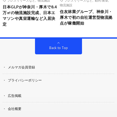
プレスリリースなど
,
物流施設
プレスリリースなど
,
動向/展望
,
物流施設
日本GLPが神奈川・厚木で8.4
住友林業グループ、神奈川・
万㎡の物流施設完成、日本エ
厚木で初の自社運営型物流拠
マソンや真栄運輸など入居決
点が稼働開始
定
Back to Top
メルマガ会員登録
プライバシーポリシー
広告掲載
会社概要