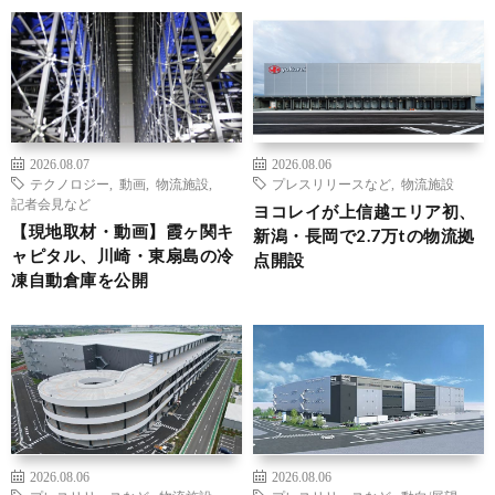
2026.08.07
2026.08.06
テクノロジー
,
動画
,
物流施設
,
プレスリリースなど
,
物流施設
記者会見など
ヨコレイが上信越エリア初、
【現地取材・動画】霞ヶ関キ
新潟・長岡で2.7万tの物流拠
ャピタル、川崎・東扇島の冷
点開設
凍自動倉庫を公開
2026.08.06
2026.08.06