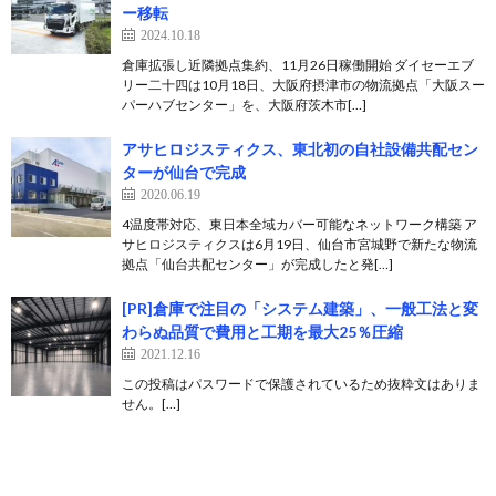
ー移転
2024.10.18
倉庫拡張し近隣拠点集約、11月26日稼働開始 ダイセーエブ
リー二十四は10月18日、大阪府摂津市の物流拠点「大阪スー
パーハブセンター」を、大阪府茨木市[…]
アサヒロジスティクス、東北初の自社設備共配セン
ターが仙台で完成
2020.06.19
4温度帯対応、東日本全域カバー可能なネットワーク構築 ア
サヒロジスティクスは6月19日、仙台市宮城野で新たな物流
拠点「仙台共配センター」が完成したと発[…]
[PR]倉庫で注目の「システム建築」、一般工法と変
わらぬ品質で費用と工期を最大25％圧縮
2021.12.16
この投稿はパスワードで保護されているため抜粋文はありま
せん。[…]