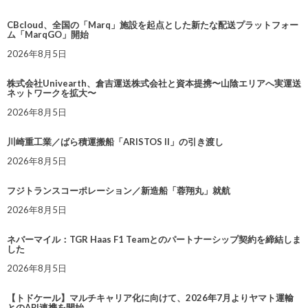
CBcloud、全国の「Marq」施設を起点とした新たな配送プラットフォー
ム「MarqGO」開始
2026年8月5日
株式会社Univearth、倉吉運送株式会社と資本提携〜山陰エリアへ実運送
ネットワークを拡大〜
2026年8月5日
川崎重工業／ばら積運搬船「ARISTOS II」の引き渡し
2026年8月5日
フジトランスコーポレーション／新造船「蓉翔丸」就航
2026年8月5日
ネバーマイル：TGR Haas F1 Teamとのパートナーシップ契約を締結しま
した
2026年8月5日
【トドケール】マルチキャリア化に向けて、2026年7月よりヤマト運輸
とのAPI連携を開始