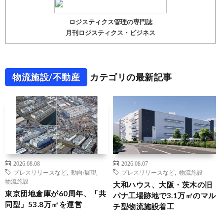
ロジスティクス管理の専門誌
月刊ロジスティクス・ビジネス
物流施設/不動産
カテゴリの最新記事
2026.08.08
2026.08.07
プレスリリースなど
,
動向/展望
,
プレスリリースなど
,
物流施設
物流施設
大和ハウス、大阪・茨木の旧
東京団地倉庫が60周年、「共
パナ工場跡地で3.1万㎡のマル
同型」53.8万㎡を運営
チ型物流施設着工