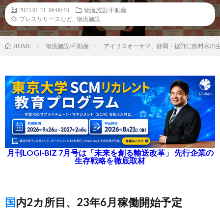
2023.01.31 06:00:10
物流施設/不動産
プレスリリースなど
,
物流施設
物流施設/不動産
アイリスオーヤマ、静岡・裾野に飲料水の
HOME
月刊LOGI-BIZ 7月号は「未来を創る輸送改革」 先行企業の
生存戦略を徹底取材
国内2カ所目、23年6月稼働開始予定