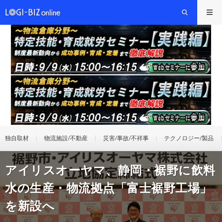
独自取材
物流施設/不動産
災害/事故/不祥事
テクノロジー/製品
アイリスオーヤマ、静岡・裾野に飲料
水の生産・物流拠点「富士裾野工場」
を新設へ