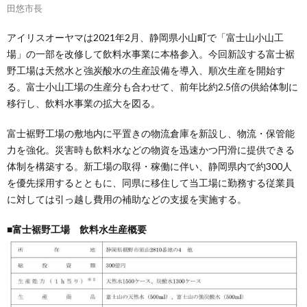
田悠市長
アイリスオーヤマは2021年2月、静岡県小山町で「富士山小山工
場」の一部を改修して飲料水事業に本格参入。今回新設する富士裾
野工場は天然水と強炭酸水の生産設備を導入、順次生産を開始す
る。富士小山工場の生産分も合わせて、前年比約2.5倍の供給体制に
移行し、飲料水事業の拡大を図る。
富士裾野工場の敷地内に平置きの物流倉庫を新設し、物流・保管能
力を強化。災害時も飲料水などの物資を迅速かつ円滑に提供できる
体制を構築する。新工場の取得・稼働に伴い、静岡県内で約300人
を優先採用するとともに、同県に移住して当工場に勤務する従業員
に対しては引っ越し費用の補助などの支援を実施する。
■富士裾野工場 飲料水生産概要