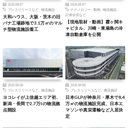
2026.08.07
2026.08.07
プレスリリースなど
,
物流施設
テクノロジー
,
動画
,
物流施設
,
記者会見など
大和ハウス、大阪・茨木の旧
【現地取材・動画】霞ヶ関キ
パナ工場跡地で3.1万㎡のマル
ャピタル、川崎・東扇島の冷
チ型物流施設着工
凍自動倉庫を公開
2026.08.06
2026.08.06
プレスリリースなど
,
物流施設
プレスリリースなど
,
物流施設
ヨコレイが上信越エリア初、
日本GLPが神奈川・厚木で8.4
新潟・長岡で2.7万tの物流拠
万㎡の物流施設完成、日本エ
点開設
マソンや真栄運輸など入居決
定