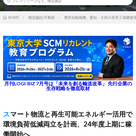
プレスリリースなど
,
物流施設
物流施設/不動産
豊田自動織機、愛知・大府の長草工場隣接
HOME
月刊LOGI-BIZ 7月号は「未来を創る輸送改革」 先行企業の
生存戦略を徹底取材
スマート物流と再生可能エネルギー活用で
環境負荷低減両立を計画、24年度上期に稼
働開始へ