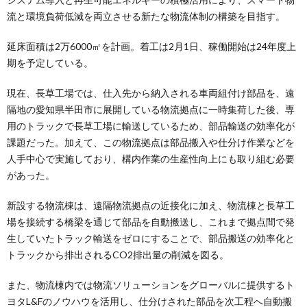
流と環境負荷低減を両立させる新たな物流体制の構築を目指す。
延床面積は2万6000㎡を計画。着工は2月1日、稼働開始は24年度上
期を予定している。
現在、長草工場では、仕入先から納入される車両組付け部品を、遠
隔地の愛知県半田市に展開している物流拠点に一時集荷した後、専
用のトラックで長草工場に輸送しているため、部品輸送の効率化が
課題だった。加えて、この物流拠点は部品搬入や仕分け作業などを
人手中心で実施しており、構内作業の生産性向上にも取り組む必要
があった。
新設する物流棟は、遠隔物流拠点の近接化に加え、物流棟と長草工
場を接続する橋梁を通じて部品を自動搬送し、これまで拠点間で発
生していたトラック輸送をゼロにすることで、部品搬送の効率化と
トラックから排出されるCO2排出量の削減を図る。
また、物流棟内では物流ソリューションをグローバルに提供するト
ヨタL&Fのノウハウを活用し、仕分けされた部品を次工程へ自動搬