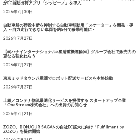
がEC自動出荷アプリ「シッピーノ」を導入
2026年7月30日
自動車船の荷役中断を抑制する自動車移動用「スケーター」を開発・導
入 ～自力走行できない車両を約5分で移動可能に～
2026年7月27日
【㈱ハナインターナショナル×星清重機運輸㈱】グループ会社で販売力の
更なる強化ねらう
2026年7月27日
東京ミッドタウン八重洲でロボット配送サービスを本格始動
2026年7月27日
上組／コンテナ物流最適化サービスを提供する スタートアップ企業
「OneStream株式会社」への出資のお知らせ
2026年7月21日
ZOZO、BONJOUR SAGANの自社EC拡大に向け「Fulfillment by
ZOZO」を提供開始
2026年7月21日