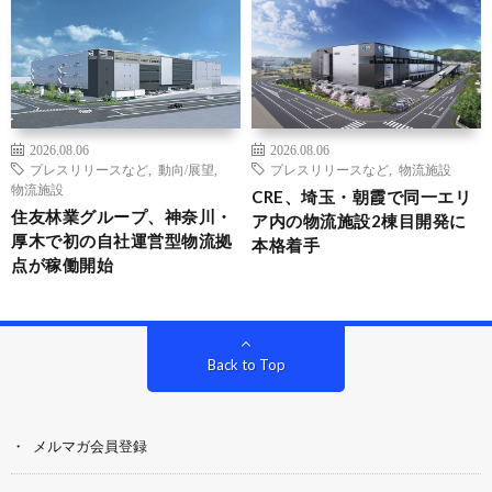
2026.08.06
2026.08.06
プレスリリースなど
,
動向/展望
,
プレスリリースなど
,
物流施設
物流施設
CRE、埼玉・朝霞で同一エリ
住友林業グループ、神奈川・
ア内の物流施設2棟目開発に
厚木で初の自社運営型物流拠
本格着手
点が稼働開始
Back to Top
メルマガ会員登録