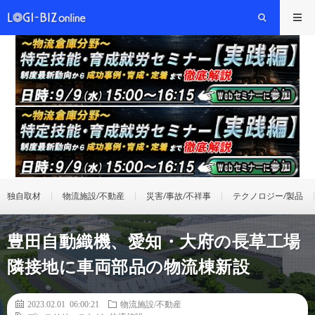
独自取材
物流施設/不動産
災害/事故/不祥事
テクノロジー/製品
豊田自動織機、愛知・大府の長草工場
隣接地に車両部品の物流棟新設
2023.02.01 06:00:21
物流施設/不動産