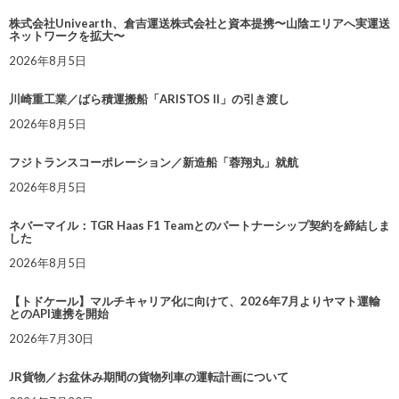
株式会社Univearth、倉吉運送株式会社と資本提携〜山陰エリアへ実運送
ネットワークを拡大〜
2026年8月5日
川崎重工業／ばら積運搬船「ARISTOS II」の引き渡し
2026年8月5日
フジトランスコーポレーション／新造船「蓉翔丸」就航
2026年8月5日
ネバーマイル：TGR Haas F1 Teamとのパートナーシップ契約を締結しま
した
2026年8月5日
【トドケール】マルチキャリア化に向けて、2026年7月よりヤマト運輸
とのAPI連携を開始
2026年7月30日
JR貨物／お盆休み期間の貨物列車の運転計画について