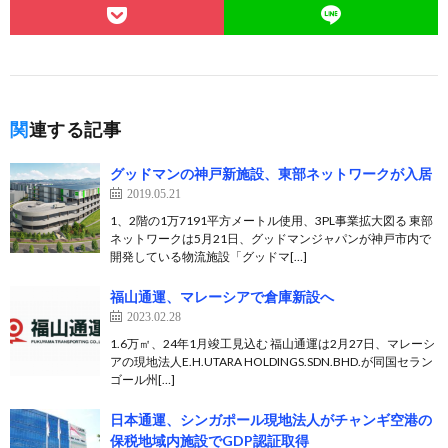
関連する記事
グッドマンの神戸新施設、東部ネットワークが入居
2019.05.21
1、2階の1万7191平方メートル使用、3PL事業拡大図る 東部
ネットワークは5月21日、グッドマンジャパンが神戸市内で
開発している物流施設「グッドマ[…]
福山通運、マレーシアで倉庫新設へ
2023.02.28
1.6万㎡、24年1月竣工見込む 福山通運は2月27日、マレーシ
アの現地法人E.H.UTARA HOLDINGS.SDN.BHD.が同国セラン
ゴール州[…]
日本通運、シンガポール現地法人がチャンギ空港の
保税地域内施設でGDP認証取得