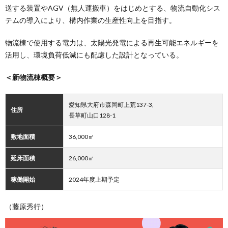
送する装置やAGV（無人運搬車）をはじめとする、物流自動化シス
テムの導入により、構内作業の生産性向上を目指す。
物流棟で使用する電力は、太陽光発電による再生可能エネルギーを
活用し、環境負荷低減にも配慮した設計となっている。
＜新物流棟概要＞
愛知県大府市森岡町上荒137-3,
住所
長草町山口128-1
敷地面積
36,000㎡
延床面積
26,000㎡
稼働開始
2024年度上期予定
（藤原秀行）