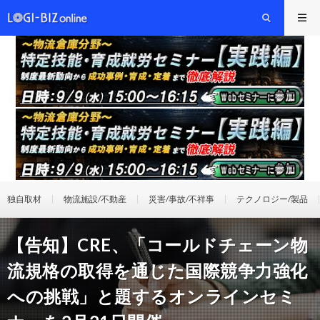
独自取材
物流施設/不動産
災害/事故/不祥事
テクノロジー/製品
【告知】CRE、「コールドチェーン物
流規格の取得を通じた国際競争力強化
への挑戦」と題するオンラインセミ