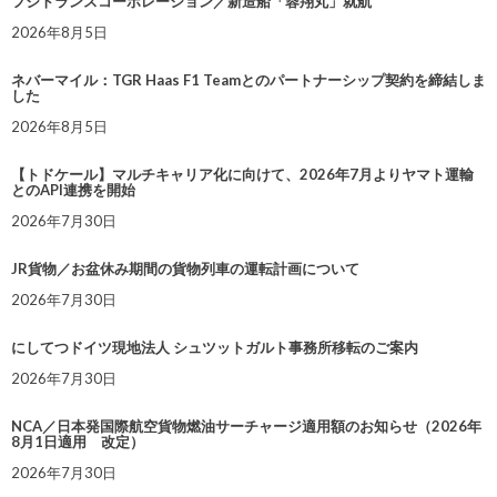
フジトランスコーポレーション／新造船「蓉翔丸」就航
2026年8月5日
ネバーマイル：TGR Haas F1 Teamとのパートナーシップ契約を締結しま
した
2026年8月5日
【トドケール】マルチキャリア化に向けて、2026年7月よりヤマト運輸
とのAPI連携を開始
2026年7月30日
JR貨物／お盆休み期間の貨物列車の運転計画について
2026年7月30日
にしてつドイツ現地法人 シュツットガルト事務所移転のご案内
2026年7月30日
NCA／日本発国際航空貨物燃油サーチャージ適用額のお知らせ（2026年
8月1日適用 改定）
2026年7月30日