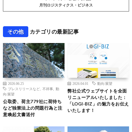
月刊ロジスティクス・ビジネス
その他
カテゴリの最新記事
2026.06.25
2026.04.01
動向/展望
プレスリリースなど
,
不祥事
,
動
弊社公式ウェブサイトを全面
向/展望
リニューアルいたしました：
公取委、荷主779社に荷待ち
「LOGI-BIZ」の魅力をお伝え
など独禁法上の問題行為と注
いたします！
意喚起文書送付