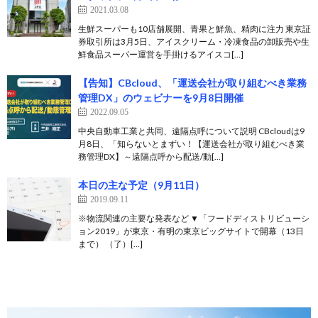
2021.03.08
生鮮スーパーも10店舗展開、青果と鮮魚、精肉に注力 東京証
券取引所は3月5日、アイスクリーム・冷凍食品の卸販売や生
鮮食品スーパー運営を手掛けるアイスコ[…]
【告知】CBcloud、「運送会社が取り組むべき業務
管理DX」のウェビナーを9月8日開催
2022.09.05
中央自動車工業と共同、遠隔点呼について説明 CBcloudは9
月8日、「知らないとまずい！【運送会社が取り組むべき業
務管理DX】～遠隔点呼から配送/動[…]
本日の主な予定（9月11日）
2019.09.11
※物流関連の主要な発表など ▼「フードディストリビューシ
ョン2019」が東京・有明の東京ビッグサイトで開幕（13日
まで） （了）[…]