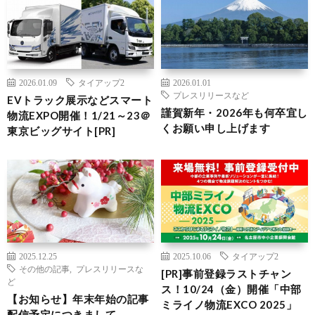
2026.01.09
タイアップ2
2026.01.01
プレスリリースなど
EVトラック展示などスマート
謹賀新年・2026年も何卒宜し
物流EXPO開催！1/21～23＠
くお願い申し上げます
東京ビッグサイト[PR]
2025.12.25
2025.10.06
タイアップ2
その他の記事
,
プレスリリースな
[PR]事前登録ラストチャン
ど
ス！10/24（金）開催「中部
【お知らせ】年末年始の記事
ミライノ物流EXCO 2025」
配信予定につきまして