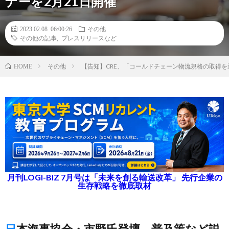
ナーを2月21日開催
2023.02.08 06:00:26
その他
その他の記事
,
プレスリリースなど
その他
【告知】CRE、「コールドチェーン物流規格の取得を
HOME
月刊LOGI-BIZ 7月号は「未来を創る輸送改革」 先行企業の
生存戦略を徹底取材
日本海事協会・市野氏登壇、普及策など説