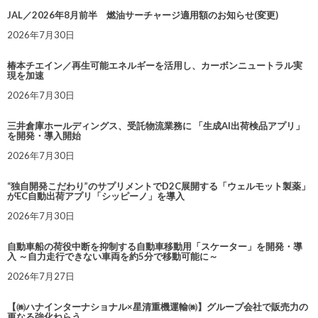
JAL／2026年8月前半 燃油サーチャージ適用額のお知らせ(変更)
2026年7月30日
椿本チエイン／再生可能エネルギーを活用し、カーボンニュートラル実
現を加速
2026年7月30日
三井倉庫ホールディングス、受託物流業務に 「生成AI出荷検品アプリ」
を開発・導入開始
2026年7月30日
“独自開発こだわり”のサプリメントでD2C展開する「ウェルモット製薬」
がEC自動出荷アプリ「シッピーノ」を導入
2026年7月30日
自動車船の荷役中断を抑制する自動車移動用「スケーター」を開発・導
入 ～自力走行できない車両を約5分で移動可能に～
2026年7月27日
【㈱ハナインターナショナル×星清重機運輸㈱】グループ会社で販売力の
更なる強化ねらう