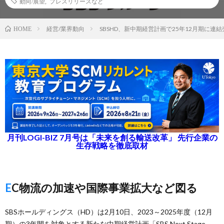
動向/展望
,
プレスリリースなど
経営/業界動向
SBSHD、新中期経営計画で25年12月期に連結
HOME
月刊LOGI-BIZ 7月号は「未来を創る輸送改革」 先行企業の
生存戦略を徹底取材
EC物流の加速や国際事業拡大など図る
SBSホールディングス（HD）は2月10日、2023～2025年度（12月
期）の3年間を対象とする新たな中期経営計画「SBS Next Stage