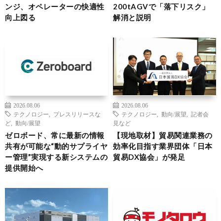
ンジ、オペレーターの快適性
200tAGVで「落下リスク」
向上図る
解消と説明
2026.08.06
2026.08.06
テクノロジー
,
プレスリリースな
テクノロジー
,
動向/展望
,
記者会
ど
,
動向/展望
見など
ゼロボード、常に最新の情報
【現地取材】貿易関連業務の
共有が可能な“動的サプライヤ
効率化目指す業界団体「日本
ー管理”実現する新システムの
貿易DX協会」が発足
提供開始へ