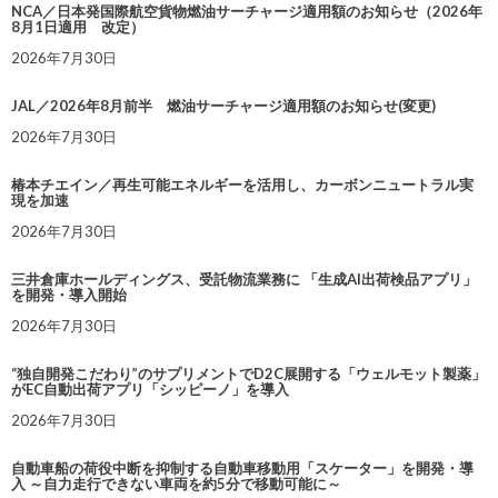
NCA／日本発国際航空貨物燃油サーチャージ適用額のお知らせ（2026年
8月1日適用 改定）
2026年7月30日
JAL／2026年8月前半 燃油サーチャージ適用額のお知らせ(変更)
2026年7月30日
椿本チエイン／再生可能エネルギーを活用し、カーボンニュートラル実
現を加速
2026年7月30日
三井倉庫ホールディングス、受託物流業務に 「生成AI出荷検品アプリ」
を開発・導入開始
2026年7月30日
“独自開発こだわり”のサプリメントでD2C展開する「ウェルモット製薬」
がEC自動出荷アプリ「シッピーノ」を導入
2026年7月30日
自動車船の荷役中断を抑制する自動車移動用「スケーター」を開発・導
入 ～自力走行できない車両を約5分で移動可能に～