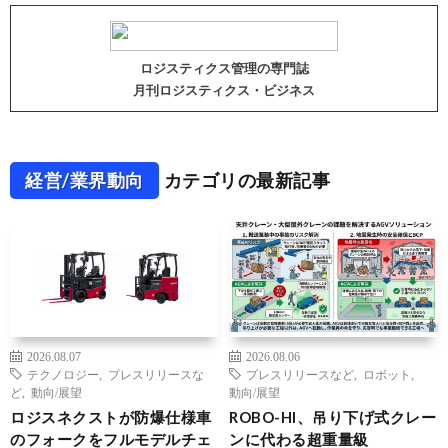
ロジスティクス管理の専門誌
月刊ロジスティクス・ビジネス
経営/業界動向
カテゴリの最新記事
2026.08.07
2026.08.06
テクノロジー
,
プレスリリースな
プレスリリースなど
,
ロボット
,
ど
,
動向/展望
動向/展望
ロジスネクストが防爆仕様車
ROBO-HI、吊り下げ式クレー
のフォークをフルモデルチェ
ンに代わる超重量級