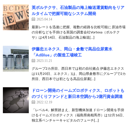
英ボルテクサ、石油製品の海上輸送運賃動向をリア
ルタイムで把握可能なシステム開発
2025.04.14
最新レートを迅速に把握、複数の経路を比較可能に 原油市場
の分析などを手掛ける英国の調査会社Vortexa（ボルテク
サ）は4月14日、石油製品の海上輸送[…]
伊藤忠エネクス、岡山・倉敷で高品位尿素水
「AdBlue」の製造工場竣工
2023.11.21
グループ2カ所目、西日本では初の自社拠点 伊藤忠エネクス
は11月20日、エネクス」)は、岡山県倉敷市にグループで2カ
所目、西日本では初となる高品位尿素[…]
ドローン開発のイームズロボティクス、ロボットも
のづくりファンドと新日本空調から2億円資金調達
2022.12.19
「レベル4」解禁踏まえ、新型機体加速 ドローン開発を手掛
けるイームズロボティクス（福島県南相馬市）は12月16日、
独立系ベンチャーキャピタルのフューチ[…]