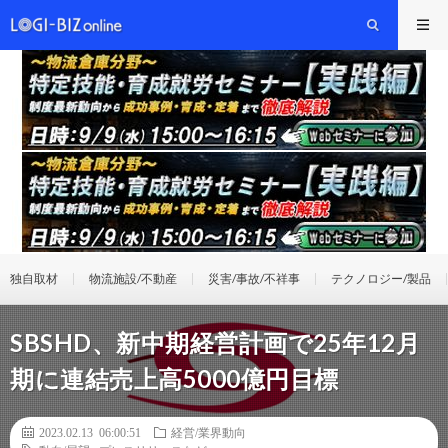
独自取材
物流施設/不動産
災害/事故/不祥事
テクノロジー/製品
SBSHD、新中期経営計画で25年12月
期に連結売上高5000億円目標
2023.02.13 06:00:51
経営/業界動向