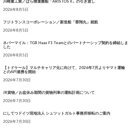
川崎重工業／ばら積運搬船「ARISTOS II」の引き渡し
2026年8月5日
フジトランスコーポレーション／新造船「蓉翔丸」就航
2026年8月5日
ネバーマイル：TGR Haas F1 Teamとのパートナーシップ契約を締結しま
した
2026年8月5日
【トドケール】マルチキャリア化に向けて、2026年7月よりヤマト運輸
とのAPI連携を開始
2026年7月30日
JR貨物／お盆休み期間の貨物列車の運転計画について
2026年7月30日
にしてつドイツ現地法人 シュツットガルト事務所移転のご案内
2026年7月30日