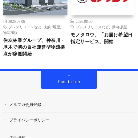
2026.08.06
2026.08.06
プレスリリースなど
,
動向/展望
,
プレスリリースなど
,
動向/展望
物流施設
モノタロウ、「お届け希望日
住友林業グループ、神奈川・
指定サービス」開始
厚木で初の自社運営型物流拠
点が稼働開始
Back to Top
メルマガ会員登録
プライバシーポリシー