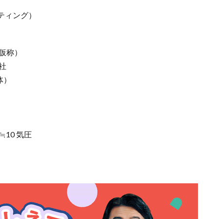
ティング）
仮称）
社
体）
≒10 気圧