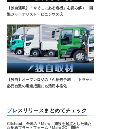
【独自連載】「今そこにある危機」を読み解く 国
際ジャーナリスト・ビニシウス氏
【独自】オープンロジの「AI梱包予測」、トラック
必要台数の迅速把握にも活用本格化
プレスリリースまとめてチェック
CBcloud、全国の「Marq」施設を起点とした新た
な配送プラットフォーム「MarqGO」開始