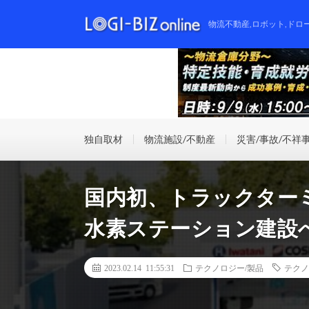
物流不動産,ロボット,ドロ
独自取材
物流施設/不動産
災害/事故/不祥
国内初、トラックター
水素ステーション建設
2023.02.14 11:55:31
テクノロジー/製品
テクノ