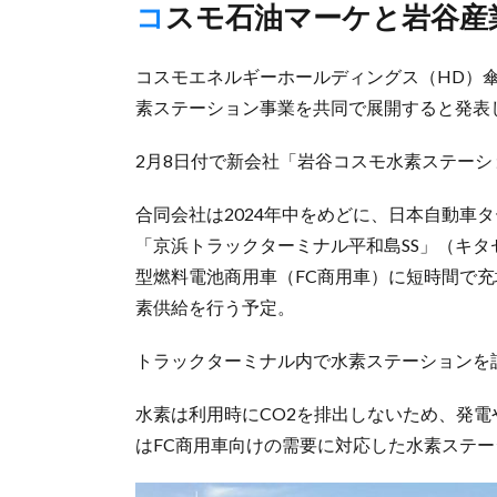
コスモ石油マーケと岩谷産
コスモエネルギーホールディングス（HD）傘
素ステーション事業を共同で展開すると発表
2月8日付で新会社「岩谷コスモ水素ステー
合同会社は2024年中をめどに、日本自動車
「京浜トラックターミナル平和島SS」（キ
型燃料電池商用車（FC商用車）に短時間で充
素供給を行う予定。
トラックターミナル内で水素ステーションを
水素は利用時にCO2を排出しないため、発
はFC商用車向けの需要に対応した水素ステ