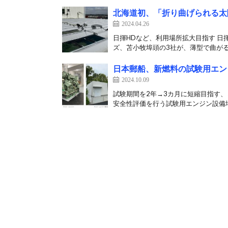
北海道初、「折り曲げられる太
2024.04.26
日揮HDなど、利用場所拡大目指す 日
ズ、苫小牧埠頭の3社が、薄型で曲がる
日本郵船、新燃料の試験用エン
2024.10.09
試験期間を2年→3カ月に短縮目指す、
安全性評価を行う試験用エンジン設備場