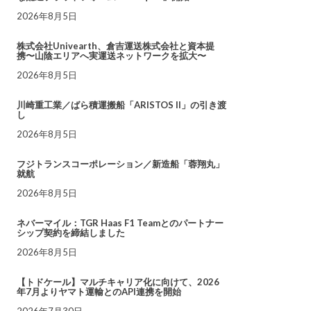
2026年8月5日
株式会社Univearth、倉吉運送株式会社と資本提
携〜山陰エリアへ実運送ネットワークを拡大〜
2026年8月5日
川崎重工業／ばら積運搬船「ARISTOS II」の引き渡
し
2026年8月5日
フジトランスコーポレーション／新造船「蓉翔丸」
就航
2026年8月5日
ネバーマイル：TGR Haas F1 Teamとのパートナー
シップ契約を締結しました
2026年8月5日
【トドケール】マルチキャリア化に向けて、2026
年7月よりヤマト運輸とのAPI連携を開始
2026年7月30日