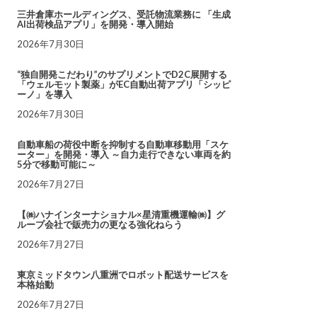
三井倉庫ホールディングス、受託物流業務に 「生成
AI出荷検品アプリ」を開発・導入開始
2026年7月30日
“独自開発こだわり”のサプリメントでD2C展開する
「ウェルモット製薬」がEC自動出荷アプリ「シッピ
ーノ」を導入
2026年7月30日
自動車船の荷役中断を抑制する自動車移動用「スケ
ーター」を開発・導入 ～自力走行できない車両を約
5分で移動可能に～
2026年7月27日
【㈱ハナインターナショナル×星清重機運輸㈱】グ
ループ会社で販売力の更なる強化ねらう
2026年7月27日
東京ミッドタウン八重洲でロボット配送サービスを
本格始動
2026年7月27日