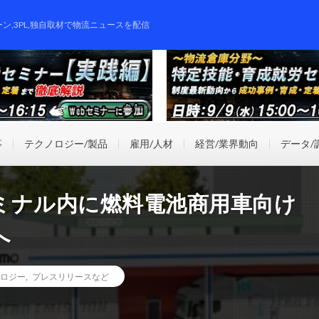
ーン,3PL,独自取材で物流ニュースを配信
事
テクノロジー/製品
雇用/人材
経営/業界動向
データ/
ミナル内に燃料電池商用車向け
へ
ロジー
,
プレスリリースなど