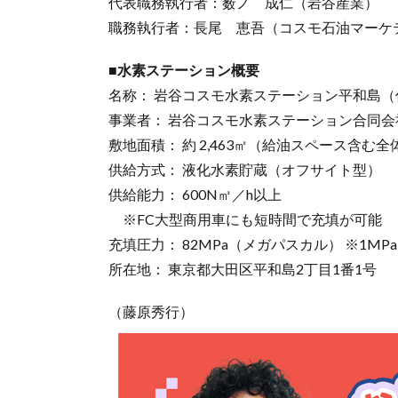
代表職務執行者：薮ノ 成仁（岩谷産業）
職務執行者：長尾 恵吾（コスモ石油マーケ
■水素ステーション概要
名称： 岩谷コスモ水素ステーション平和島（
事業者： 岩谷コスモ水素ステーション合同会
敷地面積： 約 2,463㎡（給油スペース含む全
供給方式： 液化水素貯蔵（オフサイト型）
供給能力： 600N㎥／h以上
※FC大型商用車にも短時間で充填が可能
充填圧力： 82MPa（メガパスカル） ※1MPa
所在地： 東京都大田区平和島2丁目1番1号
（藤原秀行）