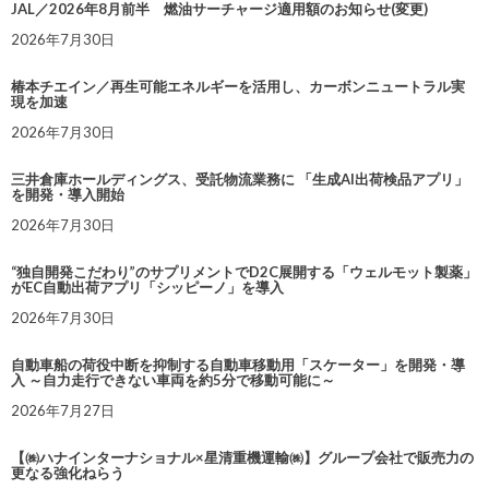
JAL／2026年8月前半 燃油サーチャージ適用額のお知らせ(変更)
2026年7月30日
椿本チエイン／再生可能エネルギーを活用し、カーボンニュートラル実
現を加速
2026年7月30日
三井倉庫ホールディングス、受託物流業務に 「生成AI出荷検品アプリ」
を開発・導入開始
2026年7月30日
“独自開発こだわり”のサプリメントでD2C展開する「ウェルモット製薬」
がEC自動出荷アプリ「シッピーノ」を導入
2026年7月30日
自動車船の荷役中断を抑制する自動車移動用「スケーター」を開発・導
入 ～自力走行できない車両を約5分で移動可能に～
2026年7月27日
【㈱ハナインターナショナル×星清重機運輸㈱】グループ会社で販売力の
更なる強化ねらう