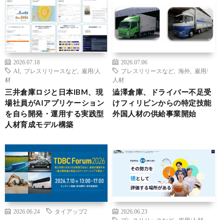
2026.07.18
2026.07.06
AI
,
プレスリリースなど
,
雇用/人
プレスリリースなど
,
海外
,
雇用/
材
人材
三井倉庫ロジと日本IBM、現
澁澤倉庫、ドライバー不足受
場社員がAIアプリケーション
けフィリピンからの特定技能
を自ら開発・運用する実践型
外国人材の供給事業開始
人材育成モデル構築
2026.06.24
タイアップ2
2026.06.23