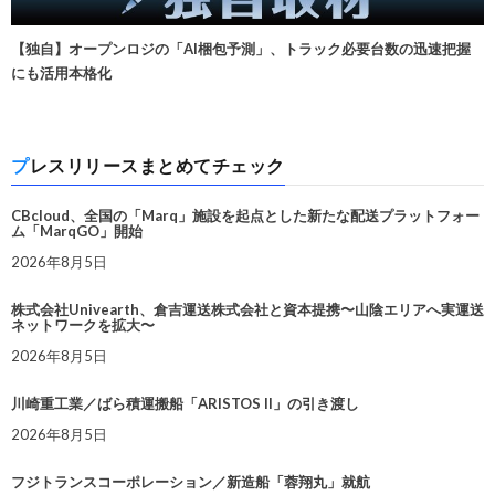
【独自】オープンロジの「AI梱包予測」、トラック必要台数の迅速把握
にも活用本格化
プレスリリースまとめてチェック
CBcloud、全国の「Marq」施設を起点とした新たな配送プラットフォー
ム「MarqGO」開始
2026年8月5日
株式会社Univearth、倉吉運送株式会社と資本提携〜山陰エリアへ実運送
ネットワークを拡大〜
2026年8月5日
川崎重工業／ばら積運搬船「ARISTOS II」の引き渡し
2026年8月5日
フジトランスコーポレーション／新造船「蓉翔丸」就航