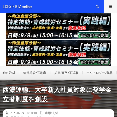
独自取材
物流施設/不動産
災害/事故/不祥事
テクノロジー/製品
西濃運輸、大卒新入社員対象に奨学金
立替制度を創設
2023.02.24 06:00:10
雇用/人材