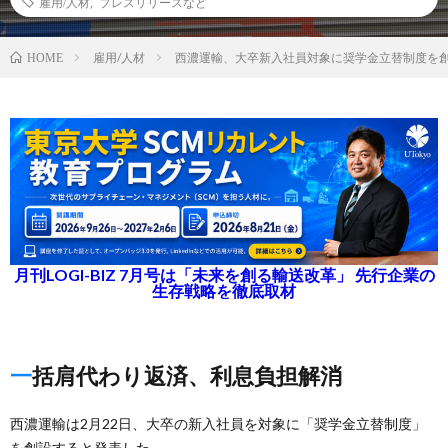
雇用/人材
,
プレスリリースなど
雇用/人材
西濃運輸、大卒新入社員対象に奨学金立替制度を
HOME
月刊LOGI-BIZ 7月号は「未来を創る輸送改革」 先行企業の
生存戦略を徹底取材
一括肩代わり返済、利息負担解消
西濃運輸は2月22日、大卒の新入社員を対象に「奨学金立替制度」
を創設すると発表した。