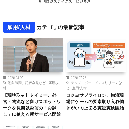
月刊ロジスティクス・ビジネス
雇用/人材
カテゴリの最新記事
2026.08.05
2026.07.28
動向/展望
,
記者会見など
,
雇用/人
テクノロジー
,
プレスリリースな
材
ど
,
雇用/人材
【現地取材】タイミー、外
コクヨサプライロジ、物流現
食・物流など向けスポットワ
場にゲームの要素取り入れ働
ークを長期就労前の「お試
きがい向上図る実証実験開始
し」に使える新サービス開始