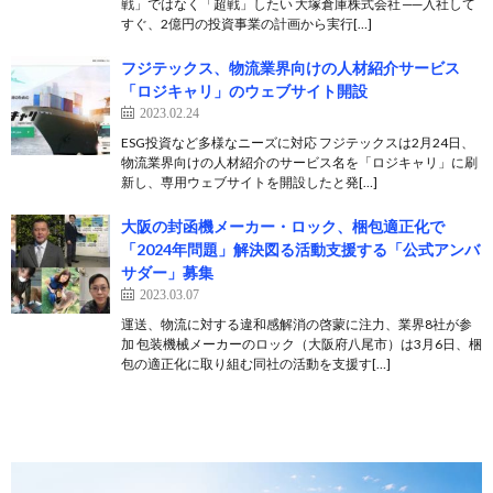
戦」ではなく「超戦」したい 大塚倉庫株式会社 ──入社して
すぐ、2億円の投資事業の計画から実行[…]
フジテックス、物流業界向けの人材紹介サービス
「ロジキャリ」のウェブサイト開設
2023.02.24
ESG投資など多様なニーズに対応 フジテックスは2月24日、
物流業界向けの人材紹介のサービス名を「ロジキャリ」に刷
新し、専用ウェブサイトを開設したと発[…]
大阪の封函機メーカー・ロック、梱包適正化で
「2024年問題」解決図る活動支援する「公式アンバ
サダー」募集
2023.03.07
運送、物流に対する違和感解消の啓蒙に注力、業界8社が参
加 包装機械メーカーのロック（大阪府八尾市）は3月6日、梱
包の適正化に取り組む同社の活動を支援す[…]