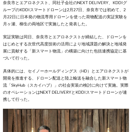
奈良市とエアロネクスト、同社子会社のNEXT DELIVERY、KDDIグ
ループのKDDIスマートドローンは2月27日、奈良市では初めて、2
月22日に日本発の物流専用ドローンを使った荷物配送の実証実験を
月ヶ瀬、柳生の両地区で実施したと発表した。
実証実験は同日、奈良市とエアロネクストが締結した、ドローンを
はじめとする次世代高度技術の活用により地域課題の解決と地域発
展に貢献する「新スマート物流」の構築に向けた包括連携協定に基
づいて行った。
具体的には、セイノーホールディングス（HD）とエアロネクストが
開発を推進する、ドローン配送と陸上輸送を融合した新スマート物
流「SkyHub（スカイハブ）」の社会実装の検討に向けて実施。実際
のオペレーションはNEXT DELIVERYとKDDIスマートドローンが連
携して行った。