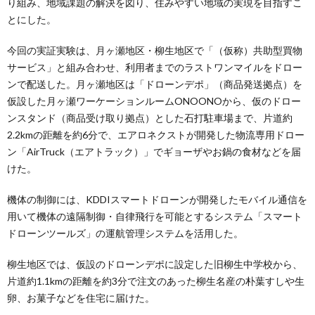
り組み、地域課題の解決を図り、住みやすい地域の実現を目指すこ
とにした。
今回の実証実験は、月ヶ瀬地区・柳生地区で「（仮称）共助型買物
サービス」と組み合わせ、利用者までのラストワンマイルをドロー
ンで配送した。月ヶ瀬地区は「ドローンデポ」（商品発送拠点）を
仮設した月ヶ瀬ワーケーションルームONOONOから、仮のドロー
ンスタンド（商品受け取り拠点）とした石打駐車場まで、片道約
2.2kmの距離を約6分で、エアロネクストが開発した物流専用ドロー
ン「AirTruck（エアトラック）」でギョーザやお鍋の食材などを届
けた。
機体の制御には、KDDIスマートドローンが開発したモバイル通信を
用いて機体の遠隔制御・自律飛行を可能とするシステム「スマート
ドローンツールズ」の運航管理システムを活用した。
柳生地区では、仮設のドローンデポに設定した旧柳生中学校から、
片道約1.1kmの距離を約3分で注文のあった柳生名産の朴葉すしや生
卵、お菓子などを住宅に届けた。