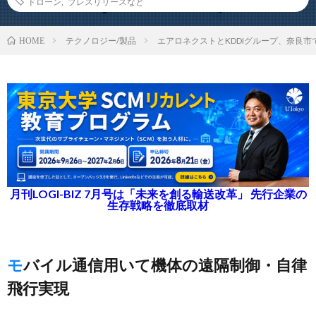
ドローン
,
プレスリリースなど
テクノロジー/製品
エアロネクストとKDDIグループ、奈良
HOME
月刊LOGI-BIZ 7月号は「未来を創る輸送改革」 先行企業の
生存戦略を徹底取材
モバイル通信用いて機体の遠隔制御・自律
飛行実現