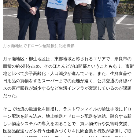
月ヶ瀬地区でドローン配送後に記念撮影
月ヶ瀬地区・柳生地区は、東部地域と称されるエリアで、奈良市の
面積の約6割を占め、そのほとんどが山間部ということもあり、市街
地と比べて少子高齢化・人口減少が進んでいる。また、生鮮食品や
日用品の買物をするスーパーまでの距離が遠く、公共交通の路線バ
スの運行回数が減少するなど生活インフラが衰退しているのが課題
だった。
そこで物流の最適化を目指し、ラストワンマイルの輸送手段にドロ
ーン配送を組み込み、地上輸送とドローン配送を連結、融合する新
しい物流システムの導入を図ることで、買い物代行や災害時支援、
医薬品配送などを行う仕組みづくりを民間企業と行政が協働して取