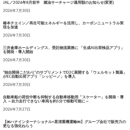
JAL／2026年8月前半 燃油サーチャージ適用額のお知らせ(変更)
2026年7月30日
椿本チエイン／再生可能エネルギーを活用し、カーボンニュートラル実
現を加速
2026年7月30日
三井倉庫ホールディングス、受託物流業務に 「生成AI出荷検品アプリ」
を開発・導入開始
2026年7月30日
“独自開発こだわり”のサプリメントでD2C展開する「ウェルモット製薬」
がEC自動出荷アプリ「シッピーノ」を導入
2026年7月30日
自動車船の荷役中断を抑制する自動車移動用「スケーター」を開発・導
入 ～自力走行できない車両を約5分で移動可能に～
2026年7月27日
【㈱ハナインターナショナル×星清重機運輸㈱】グループ会社で販売力の
更なる強化ねらう