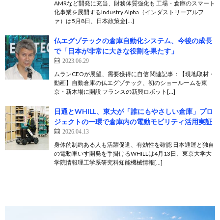
AMRなど開発に充当、財務体質強化も 工場・倉庫のスマート
化事業を展開するIndustry Alpha（インダストリーアルフ
ァ）は5月8日、日本政策金[…]
仏エグゾテックの倉庫自動化システム、今後の成長
で「日本が非常に大きな役割を果たす」
2023.06.29
ムランCEOが展望、需要獲得に自信 関連記事：【現地取材・
動画】自動倉庫の仏エグゾテック、初のショールームを東
京・新木場に開設 フランスの新興ロボット[…]
日通とWHILL、東大が「誰にもやさしい倉庫」プロ
ジェクトの一環で倉庫内の電動モビリティ活用実証
2026.04.13
身体的制約ある人も活躍促進、有効性を確認 日本通運と独自
の電動車いす開発を手掛けるWHILLは4月13日、東京大学大
学院情報理工学系研究科知能機械情報[…]