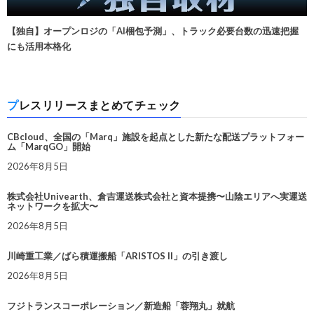
【独自】オープンロジの「AI梱包予測」、トラック必要台数の迅速把握
にも活用本格化
プレスリリースまとめてチェック
CBcloud、全国の「Marq」施設を起点とした新たな配送プラットフォー
ム「MarqGO」開始
2026年8月5日
株式会社Univearth、倉吉運送株式会社と資本提携〜山陰エリアへ実運送
ネットワークを拡大〜
2026年8月5日
川崎重工業／ばら積運搬船「ARISTOS II」の引き渡し
2026年8月5日
フジトランスコーポレーション／新造船「蓉翔丸」就航