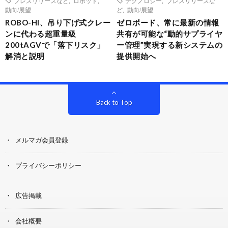
プレスリリースなど
,
ロボット
,
テクノロジー
,
プレスリリースな
動向/展望
ど
,
動向/展望
ROBO-HI、吊り下げ式クレー
ゼロボード、常に最新の情報
ンに代わる超重量級
共有が可能な“動的サプライヤ
200tAGVで「落下リスク」
ー管理”実現する新システムの
解消と説明
提供開始へ
Back to Top
メルマガ会員登録
プライバシーポリシー
広告掲載
会社概要