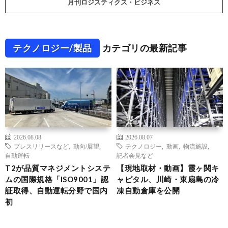
月刊ロジスティクス・ビジネス
テクノロジー/製品
カテゴリの最新記事
2026.08.08
2026.08.07
プレスリリースなど
,
動向/展望
,
テクノロジー
,
動画
,
物流施設
,
自動運転
記者会見など
T2が品質マネジメントシステ
【現地取材・動画】霞ヶ関キ
ムの国際規格「ISO9001」認
ャピタル、川崎・東扇島の冷
証取得、自動運転分野で国内
凍自動倉庫を公開
初