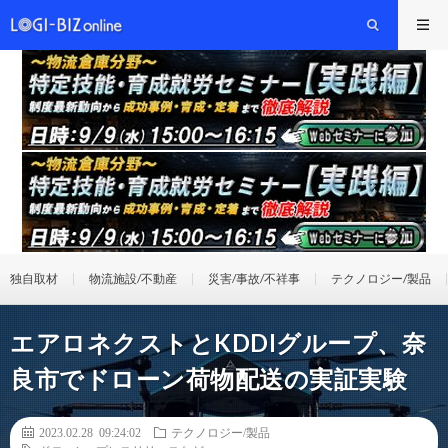
独自取材
物流施設/不動産
災害/事故/不祥事
テクノロジー/製品
エアロネクストとKDDIグループ、奈
良市でドローン荷物配送の実証実験
2023.02.28 09:24:02
テクノロジー/製品