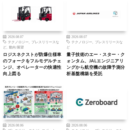
2026.08.07
2026.08.07
テクノロジー
,
プレスリリースな
テクノロジー
,
プレスリリースな
ど
,
動向/展望
ど
ロジスネクストが防爆仕様車
量子技術のエー・スター・ク
のフォークをフルモデルチェ
ォンタム、JALエンジニアリ
ンジ、オペレーターの快適性
ングから航空機の故障予測分
向上図る
析基盤構築を受託
2026.08.06
2026.08.06