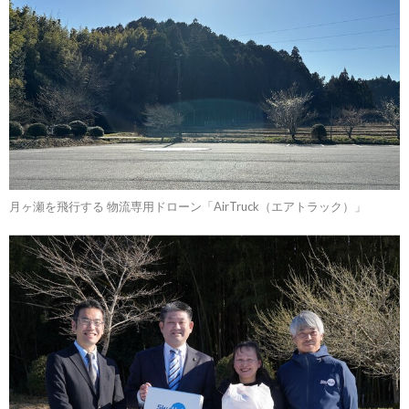
月ヶ瀬を飛行する 物流専用ドローン「AirTruck（エアトラック）」