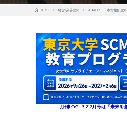
経営/業界動向
ANAHD、日本貨物航空
HOME
月刊LOGI-BIZ 7月号は「未