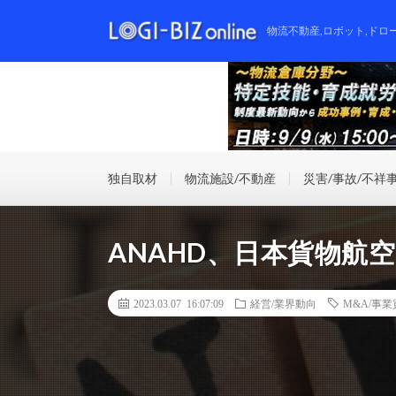
物流不動産,ロボット,ドロ
独自取材
物流施設/不動産
災害/事故/不祥
ANAHD、日本貨物航
2023.03.07 16:07:09
経営/業界動向
M&A/事