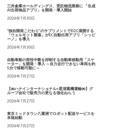
三井倉庫ホールディングス、受託物流業務に 「生成
AI出荷検品アプリ」を開発・導入開始
2026年7月30日
“独自開発こだわり”のサプリメントでD2C展開する
「ウェルモット製薬」がEC自動出荷アプリ「シッピ
ーノ」を導入
2026年7月30日
自動車船の荷役中断を抑制する自動車移動用「スケ
ーター」を開発・導入 ～自力走行できない車両を約
5分で移動可能に～
2026年7月27日
【㈱ハナインターナショナル×星清重機運輸㈱】グ
ループ会社で販売力の更なる強化ねらう
2026年7月27日
東京ミッドタウン八重洲でロボット配送サービスを
本格始動
2026年7月27日