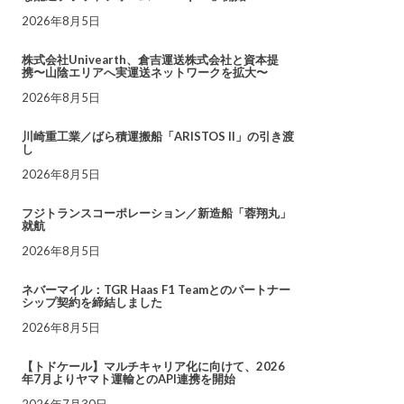
2026年8月5日
株式会社Univearth、倉吉運送株式会社と資本提
携〜山陰エリアへ実運送ネットワークを拡大〜
2026年8月5日
川崎重工業／ばら積運搬船「ARISTOS II」の引き渡
し
2026年8月5日
フジトランスコーポレーション／新造船「蓉翔丸」
就航
2026年8月5日
ネバーマイル：TGR Haas F1 Teamとのパートナー
シップ契約を締結しました
2026年8月5日
【トドケール】マルチキャリア化に向けて、2026
年7月よりヤマト運輸とのAPI連携を開始
2026年7月30日