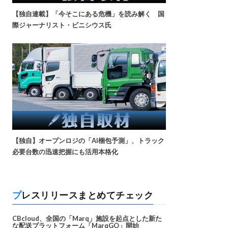
【独自連載】「今そこにある危機」を読み解く 国
際ジャーナリスト・ビニシウス氏
【独自】オープンロジの「AI梱包予測」、トラック
必要台数の迅速把握にも活用本格化
プレスリリースまとめてチェック
CBcloud、全国の「Marq」施設を起点とした新た
な配送プラットフォーム「MarqGO」開始