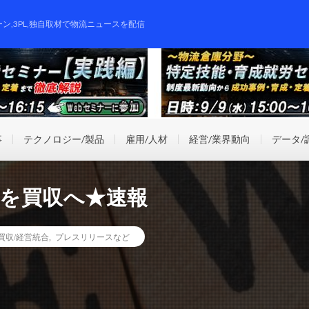
ーン,3PL,独自取材で物流ニュースを配信
事
テクノロジー/製品
雇用/人材
経営/業界動向
データ/
空を買収へ★速報
業買収/経営統合
,
プレスリリースなど