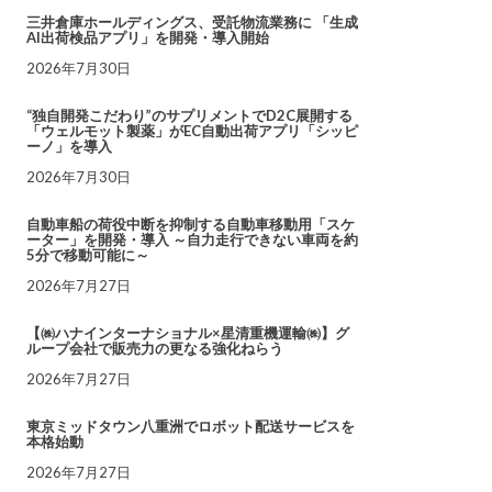
三井倉庫ホールディングス、受託物流業務に 「生成
AI出荷検品アプリ」を開発・導入開始
2026年7月30日
“独自開発こだわり”のサプリメントでD2C展開する
「ウェルモット製薬」がEC自動出荷アプリ「シッピ
ーノ」を導入
2026年7月30日
自動車船の荷役中断を抑制する自動車移動用「スケ
ーター」を開発・導入 ～自力走行できない車両を約
5分で移動可能に～
2026年7月27日
【㈱ハナインターナショナル×星清重機運輸㈱】グ
ループ会社で販売力の更なる強化ねらう
2026年7月27日
東京ミッドタウン八重洲でロボット配送サービスを
本格始動
2026年7月27日