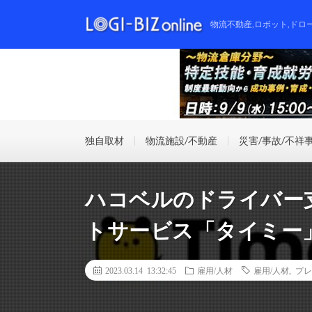
物流不動産,ロボット,ドロ
独自取材
物流施設/不動産
災害/事故/不祥
ハコベルのドライバー
トサービス「タイミー
2023.03.14 13:32:45
雇用/人材
雇用/人材
,
プレ