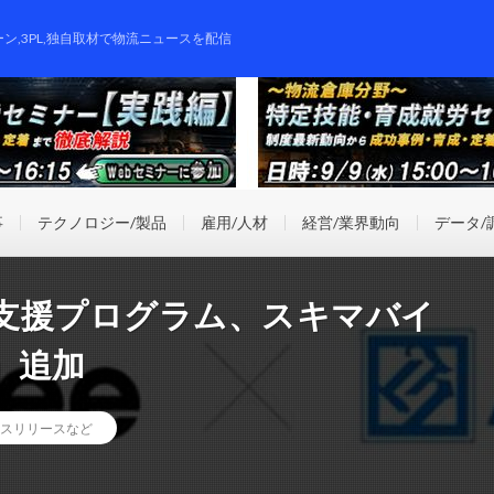
ーン,3PL,独自取材で物流ニュースを配信
事
テクノロジー/製品
雇用/人材
経営/業界動向
データ/
支援プログラム、スキマバイ
」追加
スリリースなど