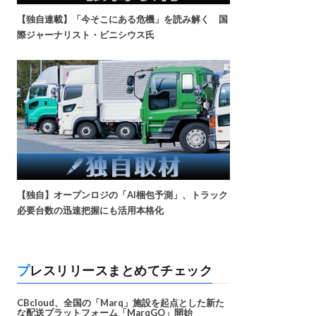
【独自連載】「今そこにある危機」を読み解く 国
際ジャーナリスト・ビニシウス氏
【独自】オープンロジの「AI梱包予測」、トラック
必要台数の迅速把握にも活用本格化
プレスリリースまとめてチェック
CBcloud、全国の「Marq」施設を起点とした新た
な配送プラットフォーム「MarqGO」開始