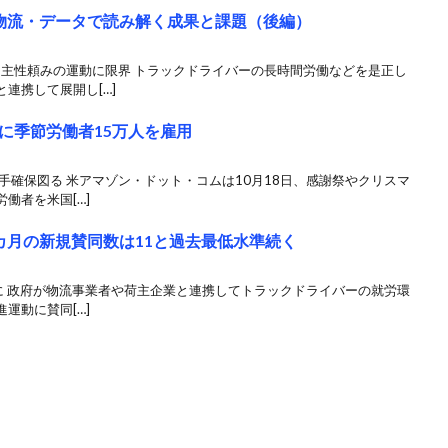
物流・データで読み解く成果と課題（後編）
自主性頼みの運動に限界 トラックドライバーの長時間労働などを是正し
連携して展開し[…]
に季節労働者15万人を雇用
手確保図る 米アマゾン・ドット・コムは10月18日、感謝祭やクリスマ
働者を米国[…]
カ月の新規賛同数は11と過去最低水準続く
割に 政府が物流事業者や荷主企業と連携してトラックドライバーの就労環
運動に賛同[…]