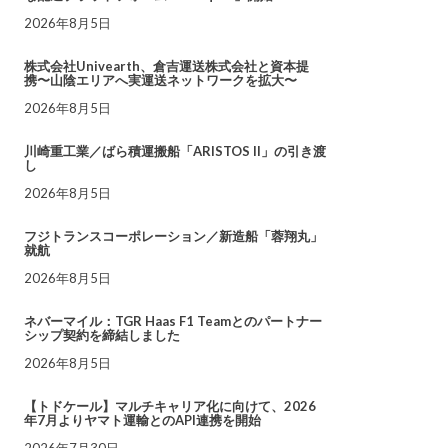
2026年8月5日
株式会社Univearth、倉吉運送株式会社と資本提
携〜山陰エリアへ実運送ネットワークを拡大〜
2026年8月5日
川崎重工業／ばら積運搬船「ARISTOS II」の引き渡
し
2026年8月5日
フジトランスコーポレーション／新造船「蓉翔丸」
就航
2026年8月5日
ネバーマイル：TGR Haas F1 Teamとのパートナー
シップ契約を締結しました
2026年8月5日
【トドケール】マルチキャリア化に向けて、2026
年7月よりヤマト運輸とのAPI連携を開始
2026年7月30日