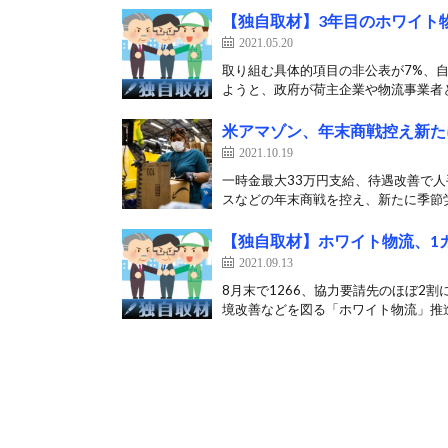
【独自取材】3年目のホワイト
2021.05.20
取り組む具体的項目の非公表が7%、
ようと、政府が荷主企業や物流事業者と
米アマゾン、年末商戦控え新た
2021.10.19
一時金最大33万円支給、待遇改善で人
スなどの年末商戦を控え、新たに季節労
【独自取材】ホワイト物流、1
2021.09.13
8月末で1266、協力要請先のほぼ2
境改善などを図る「ホワイト物流」推進