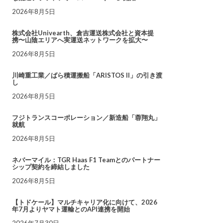
2026年8月5日
株式会社Univearth、倉吉運送株式会社と資本提
携〜山陰エリアへ実運送ネットワークを拡大〜
2026年8月5日
川崎重工業／ばら積運搬船「ARISTOS II」の引き渡
し
2026年8月5日
フジトランスコーポレーション／新造船「蓉翔丸」
就航
2026年8月5日
ネバーマイル：TGR Haas F1 Teamとのパートナー
シップ契約を締結しました
2026年8月5日
【トドケール】マルチキャリア化に向けて、2026
年7月よりヤマト運輸とのAPI連携を開始
2026年7月30日