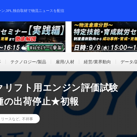
ーン,3PL,独自取材で物流ニュースを配信
事
テクノロジー/製品
雇用/人材
経営/業界動向
データ/
クリフト用エンジン評価試験
種の出荷停止★初報
リリースなど
,
不祥事