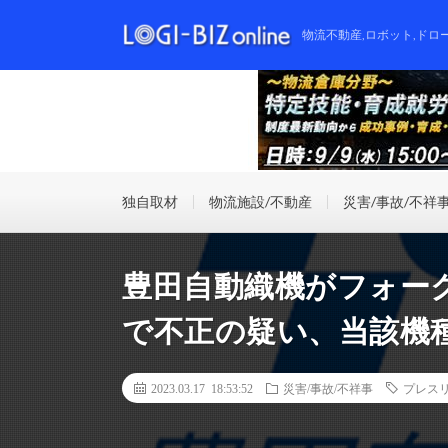
物流不動産,ロボット,ドロ
独自取材
物流施設/不動産
災害/事故/不祥
豊田自動織機がフォー
で不正の疑い、当該機
2023.03.17 18:53:52
災害/事故/不祥事
プレス