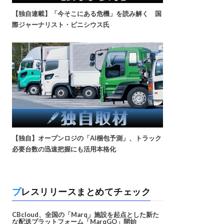
【独自連載】「今そこにある危機」を読み解く 国
際ジャーナリスト・ビニシウス氏
【独自】オープンロジの「AI梱包予測」、トラック
必要台数の迅速把握にも活用本格化
プレスリリースまとめてチェック
CBcloud、全国の「Marq」施設を起点とした新た
な配送プラットフォーム「MarqGO」開始