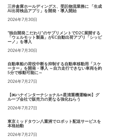
三井倉庫ホールディングス、受託物流業務に 「生成
AI出荷検品アプリ」を開発・導入開始
2026年7月30日
“独自開発こだわり”のサプリメントでD2C展開する
「ウェルモット製薬」がEC自動出荷アプリ「シッピ
ーノ」を導入
2026年7月30日
自動車船の荷役中断を抑制する自動車移動用「スケ
ーター」を開発・導入 ～自力走行できない車両を約
5分で移動可能に～
2026年7月27日
【㈱ハナインターナショナル×星清重機運輸㈱】グ
ループ会社で販売力の更なる強化ねらう
2026年7月27日
東京ミッドタウン八重洲でロボット配送サービスを
本格始動
2026年7月27日