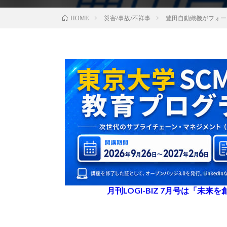
災害/事故/不祥事
豊田自動織機がフォー
HOME
月刊LOGI-BIZ 7月号は「未