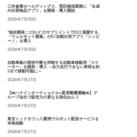
三井倉庫ホールディングス、受託物流業務に 「生成
AI出荷検品アプリ」を開発・導入開始
2026年7月30日
“独自開発こだわり”のサプリメントでD2C展開する
「ウェルモット製薬」がEC自動出荷アプリ「シッピ
ーノ」を導入
2026年7月30日
自動車船の荷役中断を抑制する自動車移動用「スケ
ーター」を開発・導入 ～自力走行できない車両を約
5分で移動可能に～
2026年7月27日
【㈱ハナインターナショナル×星清重機運輸㈱】グ
ループ会社で販売力の更なる強化ねらう
2026年7月27日
東京ミッドタウン八重洲でロボット配送サービスを
本格始動
2026年7月27日