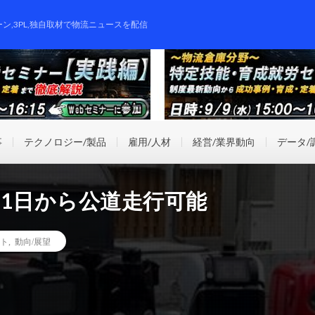
ーン,3PL,独自取材で物流ニュースを配信
事
テクノロジー/製品
雇用/人材
経営/業界動向
データ/
1日から公道走行可能
ト
,
動向/展望