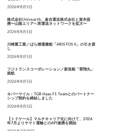
2026年8月5日
株式会社Univearth、倉吉運送株式会社と資本提
携〜山陰エリアへ実運送ネットワークを拡大〜
2026年8月5日
川崎重工業／ばら積運搬船「ARISTOS II」の引き渡
し
2026年8月5日
フジトランスコーポレーション／新造船「蓉翔丸」
就航
2026年8月5日
ネバーマイル：TGR Haas F1 Teamとのパートナー
シップ契約を締結しました
2026年8月5日
【トドケール】マルチキャリア化に向けて、2026
年7月よりヤマト運輸とのAPI連携を開始
2026年7月30日