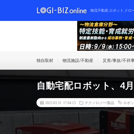
物流不動産,ロボット,ドロ
独自取材
物流施設/不動産
災害/事故/不祥
自動宅配ロボット、4月
2023.03.31 17:04:15
テクノロジー/製品
ロボッ