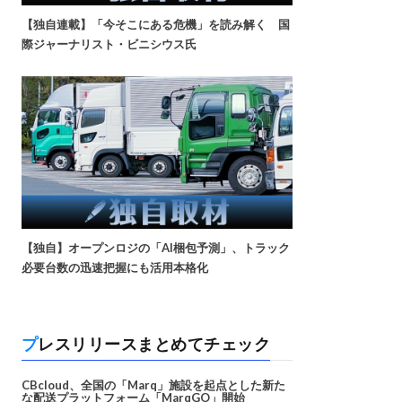
【独自連載】「今そこにある危機」を読み解く 国
際ジャーナリスト・ビニシウス氏
【独自】オープンロジの「AI梱包予測」、トラック
必要台数の迅速把握にも活用本格化
プレスリリースまとめてチェック
CBcloud、全国の「Marq」施設を起点とした新た
な配送プラットフォーム「MarqGO」開始