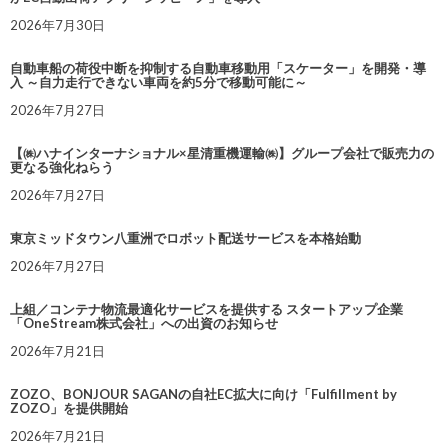
2026年7月30日
自動車船の荷役中断を抑制する自動車移動用「スケーター」を開発・導
入 ～自力走行できない車両を約5分で移動可能に～
2026年7月27日
【㈱ハナインターナショナル×星清重機運輸㈱】グループ会社で販売力の
更なる強化ねらう
2026年7月27日
東京ミッドタウン八重洲でロボット配送サービスを本格始動
2026年7月27日
上組／コンテナ物流最適化サービスを提供する スタートアップ企業
「OneStream株式会社」への出資のお知らせ
2026年7月21日
ZOZO、BONJOUR SAGANの自社EC拡大に向け「Fulfillment by
ZOZO」を提供開始
2026年7月21日