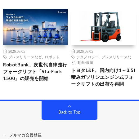
2026.08.05
2026.08.05
プレスリリースなど
,
ロボット
テクノロジー
,
プレスリリースな
ど
,
動向/展望
RobotBank、次世代自律走行
トヨタL&F、国内向け1～3.5t
フォークリフト「StarFork
積みガソリンエンジン式フォ
1500」の販売を開始
ークリフトの出荷を再開
Back to Top
メルマガ会員登録