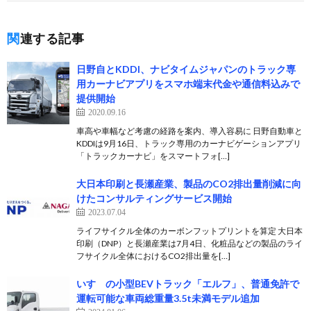
関連する記事
日野自とKDDI、ナビタイムジャパンのトラック専
用カーナビアプリをスマホ端末代金や通信料込みで
提供開始
2020.09.16
車高や車幅など考慮の経路を案内、導入容易に 日野自動車と
KDDIは9月16日、トラック専用のカーナビゲーションアプリ
「トラックカーナビ」をスマートフォ[…]
大日本印刷と長瀬産業、製品のCO2排出量削減に向
けたコンサルティングサービス開始
2023.07.04
ライフサイクル全体のカーボンフットプリントを算定 大日本
印刷（DNP）と長瀬産業は7月4日、化粧品などの製品のライ
フサイクル全体におけるCO2排出量を[…]
いすゞの小型BEVトラック「エルフ」、普通免許で
運転可能な車両総重量3.5t未満モデル追加