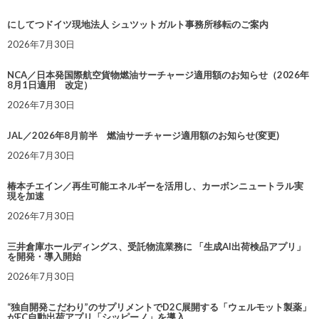
にしてつドイツ現地法人 シュツットガルト事務所移転のご案内
2026年7月30日
NCA／日本発国際航空貨物燃油サーチャージ適用額のお知らせ（2026年
8月1日適用 改定）
2026年7月30日
JAL／2026年8月前半 燃油サーチャージ適用額のお知らせ(変更)
2026年7月30日
椿本チエイン／再生可能エネルギーを活用し、カーボンニュートラル実
現を加速
2026年7月30日
三井倉庫ホールディングス、受託物流業務に 「生成AI出荷検品アプリ」
を開発・導入開始
2026年7月30日
“独自開発こだわり”のサプリメントでD2C展開する「ウェルモット製薬」
がEC自動出荷アプリ「シッピーノ」を導入