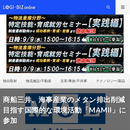
独自取材
物流施設/不動産
災害/事故/不祥事
テクノロジー/製品
商船三井、海事産業のメタン排出削減
目指す国際的な環境活動「MAMII」に
参加