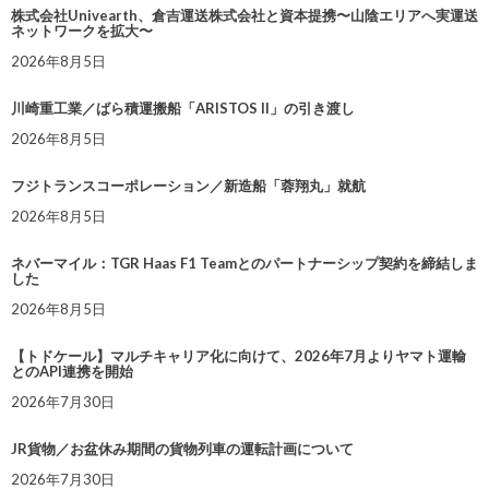
株式会社Univearth、倉吉運送株式会社と資本提携〜山陰エリアへ実運送
ネットワークを拡大〜
2026年8月5日
川崎重工業／ばら積運搬船「ARISTOS II」の引き渡し
2026年8月5日
フジトランスコーポレーション／新造船「蓉翔丸」就航
2026年8月5日
ネバーマイル：TGR Haas F1 Teamとのパートナーシップ契約を締結しま
した
2026年8月5日
【トドケール】マルチキャリア化に向けて、2026年7月よりヤマト運輸
とのAPI連携を開始
2026年7月30日
JR貨物／お盆休み期間の貨物列車の運転計画について
2026年7月30日