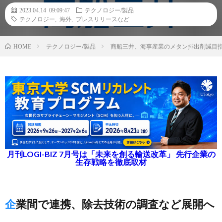
2023.04.14 09:09:47
テクノロジー/製品
テクノロジー
,
海外
,
プレスリリースなど
テクノロジー/製品
商船三井、海事産業のメタン排出削減目指
HOME
月刊LOGI-BIZ 7月号は「未来を創る輸送改革」 先行企業の
生存戦略を徹底取材
企業間で連携、除去技術の調査など展開へ