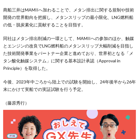
商船三井はMAMIIへ加わることで、メタン排出に関する規制や技術
開発の世界動向を把握し、メタンスリップの最小限化、LNG燃料船
の低・脱炭素化に貢献することを目指す。
同社はメタン排出削減の一環として、MAMIIへの参加のほか、触媒
とエンジンの改良でLNG燃料船のメタンスリップ大幅削減を目指し
た技術開発事業をパートナー企業と進めており、世界初となる「メ
タン酸化触媒システム」に関する基本設計承認（Approval in
Principle）を取得した。
今後、2023年中ごろから陸上での試験を開始し、24年後半から26年
末にかけて実船での実証試験を行う予定。
（藤原秀行）