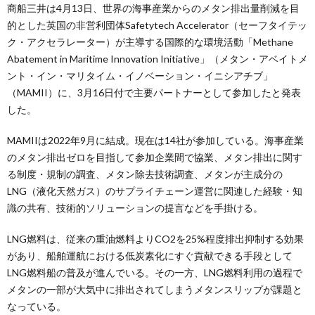
商船三井は4月13日、世界の海事産業からのメタン排出量削減を目
的とした英国の非営利団体Safetytech Accelerator（セーフタイテッ
ク・アクセラレーター）が主導する国際的な環境活動「Methane
Abatement in Maritime Innovation Initiative」（メタン・アベイトメ
ント・イン・マリタイム・イノベーション・イニシアチブ」
（MAMII）に、3月16日付で主要パートナーとして参加したと発表
した。
MAMIIは2022年9月に結成。現在は14社が参加している。海事産業
のメタン排出ゼロを目指して参加企業間で協業、メタン排出に関す
る制度・規制の調査、メタン除去技術調査、メタンが主成分の
LNG（液化天然ガス）のサプライチェーン運営に関連した経験・知
識の共有、技術的ソリューションの提言などを手掛ける。
LNG燃料は、従来の重油燃料よりCO2を25%程度排出抑制する効果
があり、船舶運航における低炭素化にすぐ貢献できる手段として
LNG燃料船の普及が進んでいる。その一方、LNG燃料利用の過程で
メタンの一部が大気中に排出されてしまうメタンスリップが課題と
なっている。