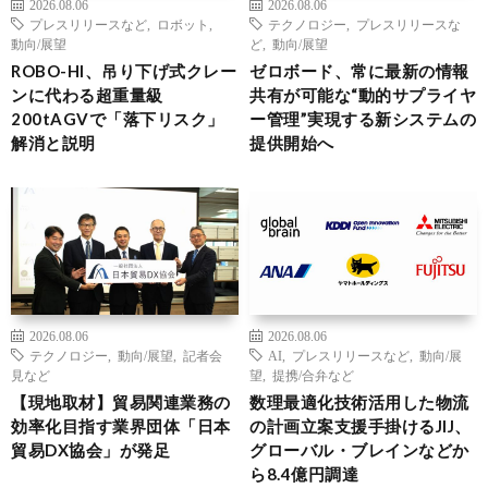
2026.08.06
2026.08.06
プレスリリースなど
,
ロボット
,
テクノロジー
,
プレスリリースな
動向/展望
ど
,
動向/展望
ROBO-HI、吊り下げ式クレー
ゼロボード、常に最新の情報
ンに代わる超重量級
共有が可能な“動的サプライヤ
200tAGVで「落下リスク」
ー管理”実現する新システムの
解消と説明
提供開始へ
2026.08.06
2026.08.06
テクノロジー
,
動向/展望
,
記者会
AI
,
プレスリリースなど
,
動向/展
見など
望
,
提携/合弁など
【現地取材】貿易関連業務の
数理最適化技術活用した物流
効率化目指す業界団体「日本
の計画立案支援手掛けるJIJ、
貿易DX協会」が発足
グローバル・ブレインなどか
ら8.4億円調達