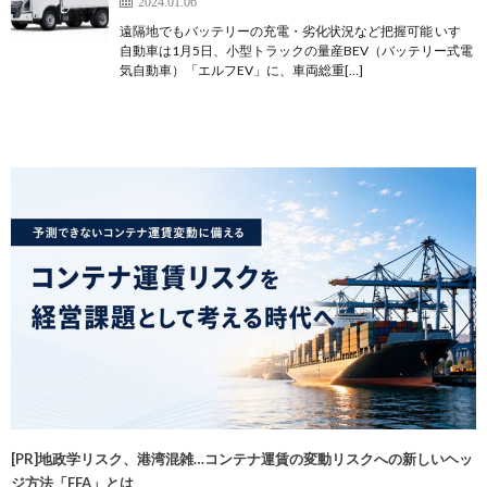
2024.01.06
遠隔地でもバッテリーの充電・劣化状況など把握可能 いすゞ
自動車は1月5日、小型トラックの量産BEV（バッテリー式電
気自動車）「エルフEV」に、車両総重[…]
[PR]地政学リスク、港湾混雑…コンテナ運賃の変動リスクへの新しいヘッ
ジ方法「FFA」とは