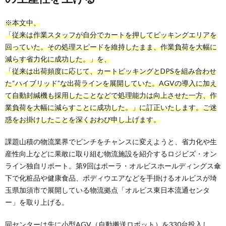
※本文中、
「従来は作業スタッフが自分でカートを押してピッキングエリアを
回っていた。その処理スピードを維持したまま、作業負荷を大幅に
減らす省力化に成功した。」を、
「従来は出荷頻度に応じて、カートピッキングとDPSを組み合わせ
た“ハイブリッド”な出荷ラインを展開していた。AGVの導入に加え
て自動封緘機も採用したことなどで処理能力は向上させた一方、作
業負荷を大幅に減らすことに成功した。」に訂正いたします。ご迷
惑をお掛けしたことを深くおわび申し上げます。
課題山積の物流業界でピンチをチャンスに変えようと、省力化や生
産性向上などに果敢に取り組む物流施設を紹介するロジビズ・オン
ライン独自リポート。第9回はポーラ・オルビスホールディングス傘
下で化粧品や健康食品、ボディウエアなどを手掛けるオルビスが埼
玉県加須市で展開している物流拠点「オルビス東日本流通センタ
ー」を取り上げる。
同センターは先に小型AGV（自動搬送ロボット）を330台投入し、