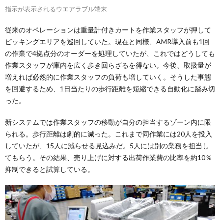
指示が表示されるウエアラブル端末
従来のオペレーションは重量計付きカートを作業スタッフが押して
ピッキングエリアを巡回していた。現在と同様、AMR導入前も1回
の作業で4拠点分のオーダーを処理していたが、これではどうしても
作業スタッフが庫内を広く歩き回らざるを得ない。今後、取扱量が
増えれば必然的に作業スタッフの負荷も増していく。そうした事態
を回避するため、1日当たりの歩行距離を短縮できる自動化に踏み切
った。
新システムでは作業スタッフの移動が自分の担当するゾーン内に限
られる。歩行距離は劇的に減った。これまで同作業には20人を投入
していたが、15人に減らせる見込みだ。5人には別の業務を担当し
てもらう。その結果、売り上げに対する出荷作業費の比率を約10％
抑制できると試算している。