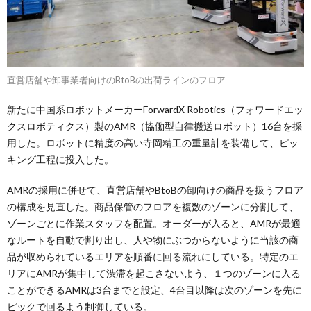
直営店舗や卸事業者向けのBtoBの出荷ラインのフロア
新たに中国系ロボットメーカーForwardX Robotics（フォワードエッ
クスロボティクス）製のAMR（協働型自律搬送ロボット）16台を採
用した。ロボットに精度の高い寺岡精工の重量計を装備して、ピッ
キング工程に投入した。
AMRの採用に併せて、直営店舗やBtoBの卸向けの商品を扱うフロア
の構成を見直した。商品保管のフロアを複数のゾーンに分割して、
ゾーンごとに作業スタッフを配置。オーダーが入ると、AMRが最適
なルートを自動で割り出し、人や物にぶつからないように当該の商
品が収められているエリアを順番に回る流れにしている。特定のエ
リアにAMRが集中して渋滞を起こさないよう、１つのゾーンに入る
ことができるAMRは3台までと設定、4台目以降は次のゾーンを先に
ピックで回るよう制御している。