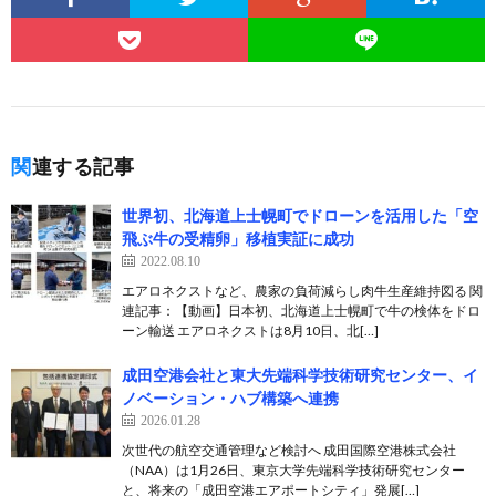
関連する記事
世界初、北海道上士幌町でドローンを活用した「空
飛ぶ牛の受精卵」移植実証に成功
2022.08.10
エアロネクストなど、農家の負荷減らし肉牛生産維持図る 関
連記事：【動画】日本初、北海道上士幌町で牛の検体をドロ
ーン輸送 エアロネクストは8月10日、北[…]
成田空港会社と東大先端科学技術研究センター、イ
ノベーション・ハブ構築へ連携
2026.01.28
次世代の航空交通管理など検討へ 成田国際空港株式会社
（NAA）は1月26日、東京大学先端科学技術研究センター
と、将来の「成田空港エアポートシティ」発展[…]