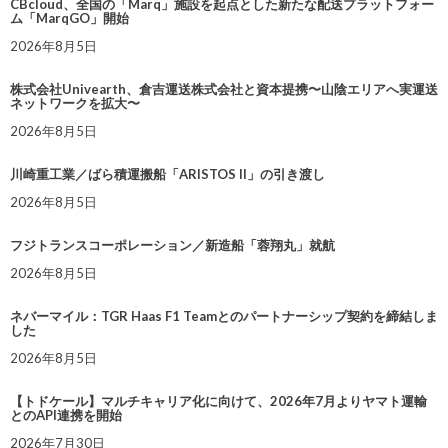
CBcloud、全国の「Marq」施設を起点とした新たな配送プラットフォー
ム「MarqGO」開始
2026年8月5日
株式会社Univearth、倉吉運送株式会社と資本提携〜山陰エリアへ実運送
ネットワークを拡大〜
2026年8月5日
川崎重工業／ばら積運搬船「ARISTOS II」の引き渡し
2026年8月5日
フジトランスコーポレーション／新造船「蓉翔丸」就航
2026年8月5日
ネバーマイル：TGR Haas F1 Teamとのパートナーシップ契約を締結しま
した
2026年8月5日
【トドケール】マルチキャリア化に向けて、2026年7月よりヤマト運輸
とのAPI連携を開始
2026年7月30日