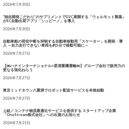
2026年7月30日
“独自開発こだわり”のサプリメントでD2C展開する「ウェルモット製薬」
がEC自動出荷アプリ「シッピーノ」を導入
2026年7月30日
自動車船の荷役中断を抑制する自動車移動用「スケーター」を開発・導
入 ～自力走行できない車両を約5分で移動可能に～
2026年7月27日
【㈱ハナインターナショナル×星清重機運輸㈱】グループ会社で販売力の
更なる強化ねらう
2026年7月27日
東京ミッドタウン八重洲でロボット配送サービスを本格始動
2026年7月27日
上組／コンテナ物流最適化サービスを提供する スタートアップ企業
「OneStream株式会社」への出資のお知らせ
2026年7月21日