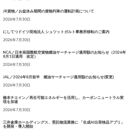
JR貨物／お盆休み期間の貨物列車の運転計画について
2026年7月30日
にしてつドイツ現地法人 シュツットガルト事務所移転のご案内
2026年7月30日
NCA／日本発国際航空貨物燃油サーチャージ適用額のお知らせ（2026年
8月1日適用 改定）
2026年7月30日
JAL／2026年8月前半 燃油サーチャージ適用額のお知らせ(変更)
2026年7月30日
椿本チエイン／再生可能エネルギーを活用し、カーボンニュートラル実
現を加速
2026年7月30日
三井倉庫ホールディングス、受託物流業務に 「生成AI出荷検品アプリ」
を開発・導入開始