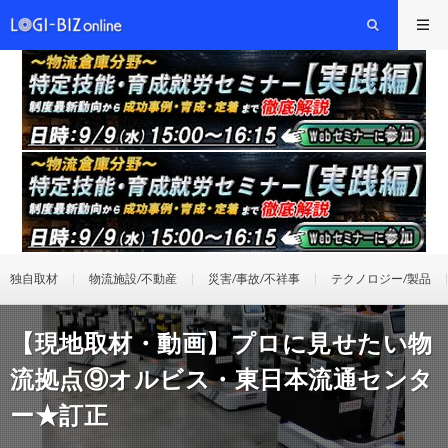
独自取材
物流施設/不動産
災害/事故/不祥事
テクノロジー/製品
【現地取材・動画】プロに見せたい物
流拠点⑨オルビス・東日本流通センタ
ー★訂正