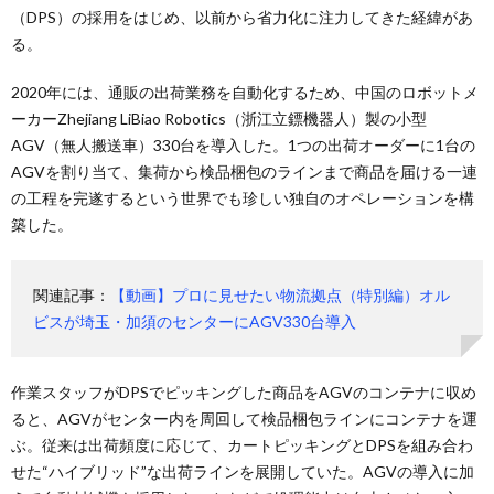
（DPS）の採用をはじめ、以前から省力化に注力してきた経緯があ
る。
2020年には、通販の出荷業務を自動化するため、中国のロボットメ
ーカーZhejiang LiBiao Robotics（浙江立鏢機器人）製の小型
AGV（無人搬送車）330台を導入した。1つの出荷オーダーに1台の
AGVを割り当て、集荷から検品梱包のラインまで商品を届ける一連
の工程を完遂するという世界でも珍しい独自のオペレーションを構
築した。
関連記事：
【動画】プロに見せたい物流拠点（特別編）オル
ビスが埼玉・加須のセンターにAGV330台導入
作業スタッフがDPSでピッキングした商品をAGVのコンテナに収め
ると、AGVがセンター内を周回して検品梱包ラインにコンテナを運
ぶ。従来は出荷頻度に応じて、カートピッキングとDPSを組み合わ
せた“ハイブリッド”な出荷ラインを展開していた。AGVの導入に加