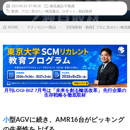
2023.04.24 07:00:26
物流施設/不動産
動画
,
プロに見せたい物流拠点
,
ロボット
,
独自取材
テクノロジー/製品
【現地取材・動画】プロに見せたい物流
HOME
月刊LOGI-BIZ 7月号は「未来を創る輸送改革」 先行企業の
生存戦略を徹底取材
小型AGVに続き、AMR16台がピッキング
の生産性を上げる