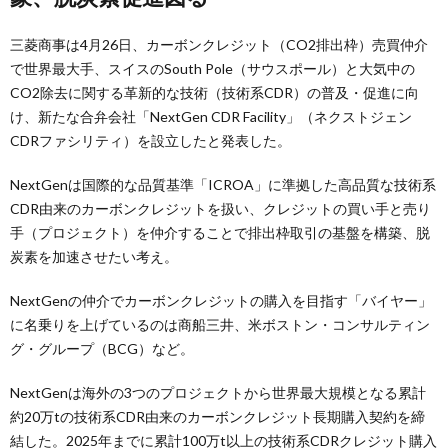
三菱商事は4月26日、カーボンクレジット（CO2排出枠）売買仲介
で世界最大手、スイスのSouth Pole（サウスポール）と大気中の
CO2除去に関する革新的な技術（技術系CDR）の普及・促進に向
け、新たな合弁会社「NextGen CDR Facility」（ネクストジェン
CDRファシリティ）を設立したと発表した。
NextGenは国際的な品質基準「ICROA」に準拠した高品質な技術系
CDR由来のカーボンクレジットを扱い、クレジットの買い手と売り
手（プロジェクト）を仲介することで排出枠取引の基盤を構築、脱
炭素を加速させたい考え。
NextGenの仲介でカーボンクレジットの購入を目指す「バイヤー」
に名乗りを上げているのは商船三井、米ボストン・コンサルティン
グ・グループ（BCG）など。
NextGenは海外の3つのプロジェクトから世界最大規模となる累計
約20万tの技術系CDR由来のカーボンクレジット長期購入契約を締
結した。2025年までに累計100万t以上の技術系CDRクレジット購入