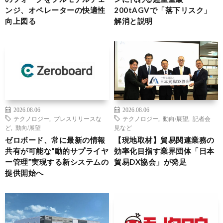
ンジ、オペレーターの快適性
200tAGVで「落下リスク」
向上図る
解消と説明
2026.08.06
2026.08.06
テクノロジー
,
プレスリリースな
テクノロジー
,
動向/展望
,
記者会
ど
,
動向/展望
見など
ゼロボード、常に最新の情報
【現地取材】貿易関連業務の
共有が可能な“動的サプライヤ
効率化目指す業界団体「日本
ー管理”実現する新システムの
貿易DX協会」が発足
提供開始へ