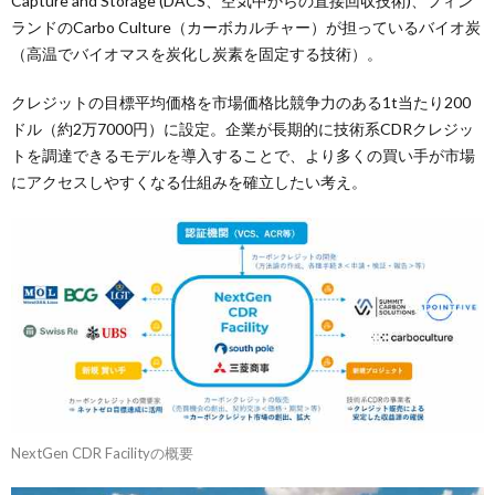
Capture and Storage (DACS、空気中からの直接回収技術)、フィン
ランドのCarbo Culture（カーボカルチャー）が担っているバイオ炭
（高温でバイオマスを炭化し炭素を固定する技術）。
クレジットの目標平均価格を市場価格比競争力のある1t当たり200
ドル（約2万7000円）に設定。企業が長期的に技術系CDRクレジッ
トを調達できるモデルを導入することで、より多くの買い手が市場
にアクセスしやすくなる仕組みを確立したい考え。
NextGen CDR Facilityの概要