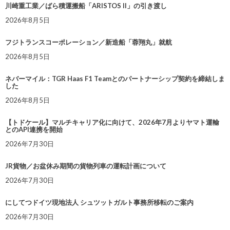
川崎重工業／ばら積運搬船「ARISTOS II」の引き渡し
2026年8月5日
フジトランスコーポレーション／新造船「蓉翔丸」就航
2026年8月5日
ネバーマイル：TGR Haas F1 Teamとのパートナーシップ契約を締結しま
した
2026年8月5日
【トドケール】マルチキャリア化に向けて、2026年7月よりヤマト運輸
とのAPI連携を開始
2026年7月30日
JR貨物／お盆休み期間の貨物列車の運転計画について
2026年7月30日
にしてつドイツ現地法人 シュツットガルト事務所移転のご案内
2026年7月30日