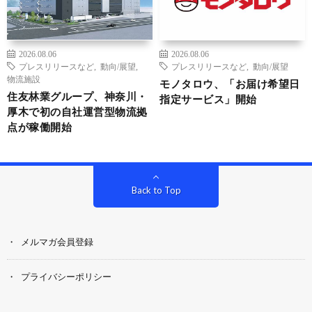
2026.08.06
2026.08.06
プレスリリースなど
,
動向/展望
,
プレスリリースなど
,
動向/展望
物流施設
モノタロウ、「お届け希望日
住友林業グループ、神奈川・
指定サービス」開始
厚木で初の自社運営型物流拠
点が稼働開始
Back to Top
メルマガ会員登録
プライバシーポリシー