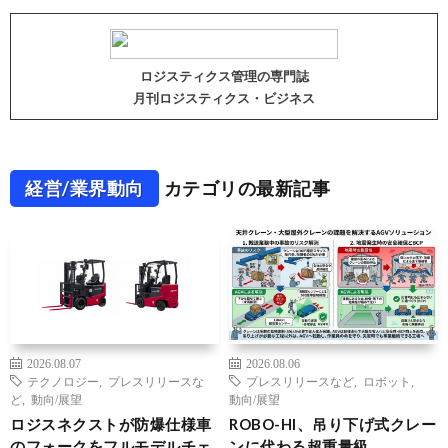
ロジスティクス管理の専門誌
月刊ロジスティクス・ビジネス
経営/業界動向
カテゴリの最新記事
2026.08.07
2026.08.06
テクノロジー
,
プレスリリースな
プレスリリースなど
,
ロボット
,
ど
,
動向/展望
動向/展望
ロジスネクストが防爆仕様車
ROBO-HI、吊り下げ式クレー
のフォークをフルモデルチェ
ンに代わる超重量級