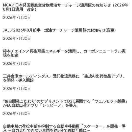
NCA／日本発国際航空貨物燃油サーチャージ適用額のお知らせ（2026年
8月1日適用 改定）
2026年7月30日
JAL／2026年8月前半 燃油サーチャージ適用額のお知らせ(変更)
2026年7月30日
椿本チエイン／再生可能エネルギーを活用し、カーボンニュートラル実
現を加速
2026年7月30日
三井倉庫ホールディングス、受託物流業務に 「生成AI出荷検品アプリ」
を開発・導入開始
2026年7月30日
“独自開発こだわり”のサプリメントでD2C展開する「ウェルモット製薬」
がEC自動出荷アプリ「シッピーノ」を導入
2026年7月30日
自動車船の荷役中断を抑制する自動車移動用「スケーター」を開発・導
入 ～自力走行できない車両を約5分で移動可能に～