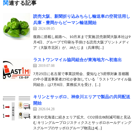
関連する記事
読売大阪、新聞折り込みちらし輸送車の空荷活用し
兵庫・豊岡からピーマン輸送開始
2024.09.05
復路に搭載し姫路へ、10月末まで実施 読売新聞大阪本社は9
月4日、グループで印刷を手掛ける読売大阪プリントメディ
ア（大阪市北区）が、JAたじま（兵庫県[…]
ラストワンマイル協同組合が東海地方へ初進出
2019.07.08
7月25日に名古屋で事業説明会、愛知など5府県対象 首都圏
の中小運送事業者25社が参加している「ラストワンマイル協
同組合」は7月8日、業務拡大を受け、[…]
キリンとサッポロ、神奈川エリアで製品の共同配送
開始
2026.04.28
東京や北海道に続きエリア拡大、CO2排出8t削減可能と見込
む キリングループロジスティクスとサッポロホールディング
スグループのサッポログループ物流は4[…]