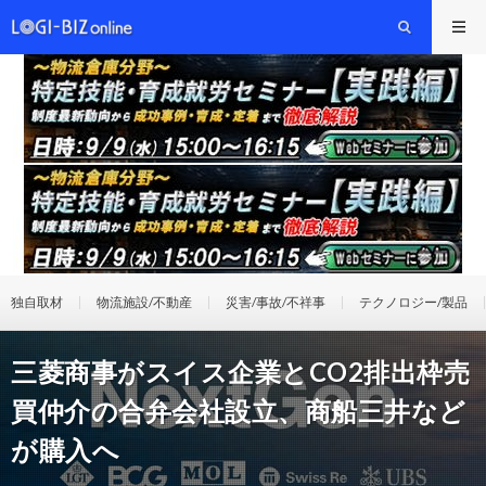
独自取材
物流施設/不動産
災害/事故/不祥事
テクノロジー/製品
三菱商事がスイス企業とCO2排出枠売
買仲介の合弁会社設立、商船三井など
が購入へ