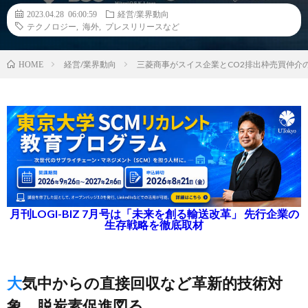
2023.04.28 06:00:59
経営/業界動向
テクノロジー
,
海外
,
プレスリリースなど
経営/業界動向
三菱商事がスイス企業とCO2排出枠売買仲介
HOME
月刊LOGI-BIZ 7月号は「未来を創る輸送改革」 先行企業の
生存戦略を徹底取材
大気中からの直接回収など革新的技術対
象、脱炭素促進図る