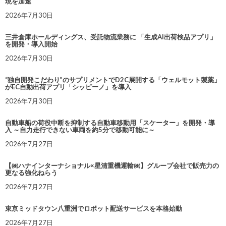
現を加速
2026年7月30日
三井倉庫ホールディングス、受託物流業務に 「生成AI出荷検品アプリ」
を開発・導入開始
2026年7月30日
“独自開発こだわり”のサプリメントでD2C展開する「ウェルモット製薬」
がEC自動出荷アプリ「シッピーノ」を導入
2026年7月30日
自動車船の荷役中断を抑制する自動車移動用「スケーター」を開発・導
入 ～自力走行できない車両を約5分で移動可能に～
2026年7月27日
【㈱ハナインターナショナル×星清重機運輸㈱】グループ会社で販売力の
更なる強化ねらう
2026年7月27日
東京ミッドタウン八重洲でロボット配送サービスを本格始動
2026年7月27日