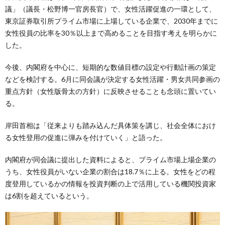
議」（議長・松野博一官房長官）で、女性活躍促進の一環として、
東京証券取引所プライム市場に上場している企業で、2030年までに
女性役員の比率を30％以上まで高めることを目指す考えを明らかに
した。
今後、内閣府を中心に、短期的な数値目標の設定や行動計画の策定
などを検討する。6月に同会議が決定する女性活躍・男女共同参画の
重点方針（女性版骨太の方針）に反映させることも念頭に置いてい
る。
岸田首相は「従来よりも踏み込んだ具体策を講じ、社会全体におけ
る女性登用の促進に弾みを付けていく」と語った。
内閣府が同会議に提出した資料によると、プライム市場上場企業の
うち、女性役員がいない企業の割合は18.7％に上る。女性をどの程
度登用しているかの情報を投資判断の上で活用している機関投資家
は6割を超えているという。