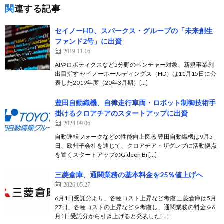
関連する記事
セイノーHD、スパークス・グループの「未来創生
ファンド2号」に出資
2019.11.16
AIやロボティクスなど5分野のベンチャー対象、新規事業創
出目指す セイノーホールディングス（HD）は11月15日に公
表した2019年度（20年3月期）[…]
豊田自動織機、自律走行車両・ロボット制御技術手
掛けるクロアチアのスタートアップに出資
2024.09.06
自動運転フォークなどの性能向上図る 豊田自動織機は9月5
日、欧州子会社を通じて、クロアチア・ザグレブに活動拠点
を置くスタートアップのGideon Br[…]
三菱倉庫、通関業務の基本料金を25％値上げへ
2026.05.27
6月1日受託分より、各種コスト上昇など考慮 三菱倉庫は5月
27日、各種コストの上昇などを考慮し、通関業務の料金を6
月1日受託分から引き上げると発表した[…]