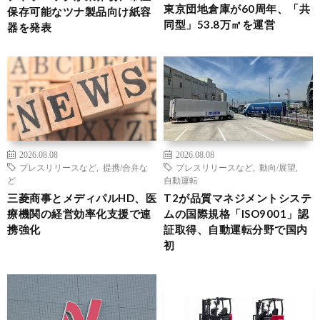
東京団地倉庫が60周年、「共
保存可能なツナ製品向け紙容
同型」53.8万㎡を運営
器を発表
2026.08.08
2026.08.08
プレスリリースなど
,
提携/合弁な
プレスリリースなど
,
動向/展望
,
ど
自動運転
三菱商事とメディパルHD、医
T2が品質マネジメントシステ
療機関の経営効率化支援で連
ムの国際規格「ISO9001」認
携強化
証取得、自動運転分野で国内
初