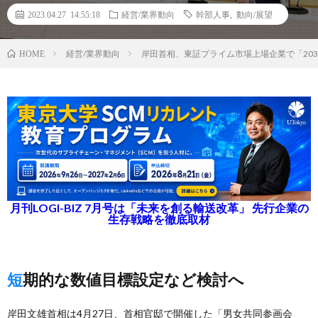
2023.04.27 14:55:18
経営/業界動向
幹部人事
,
動向/展望
経営/業界動向
岸田首相、東証プライム市場上場企業で「203
HOME
月刊LOGI-BIZ 7月号は「未来を創る輸送改革」 先行企業の
生存戦略を徹底取材
短期的な数値目標設定など検討へ
岸田文雄首相は4月27日、首相官邸で開催した「男女共同参画会