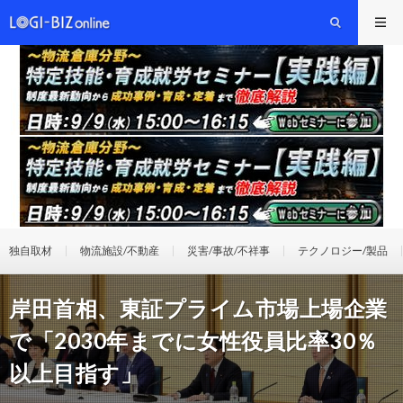
独自取材
物流施設/不動産
災害/事故/不祥事
テクノロジー/製品
岸田首相、東証プライム市場上場企業
で「2030年までに女性役員比率30％
以上目指す」