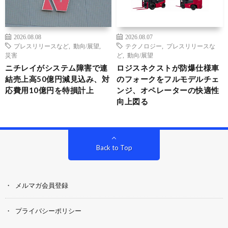
2026.08.08
2026.08.07
プレスリリースなど
,
動向/展望
,
テクノロジー
,
プレスリリースな
災害
ど
,
動向/展望
ニチレイがシステム障害で連
ロジスネクストが防爆仕様車
結売上高50億円減見込み、対
のフォークをフルモデルチェ
応費用10億円を特損計上
ンジ、オペレーターの快適性
向上図る
Back to Top
メルマガ会員登録
プライバシーポリシー