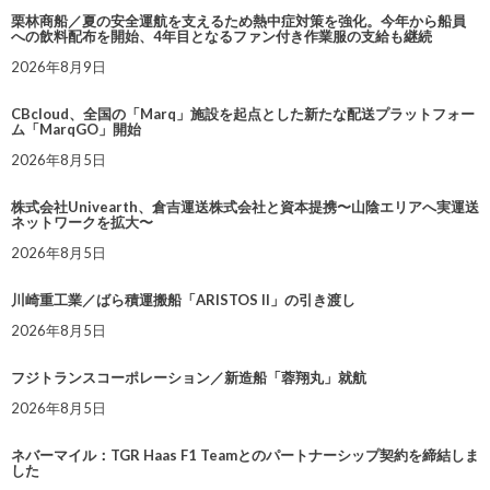
栗林商船／夏の安全運航を支えるため熱中症対策を強化。今年から船員
への飲料配布を開始、4年目となるファン付き作業服の支給も継続
2026年8月9日
CBcloud、全国の「Marq」施設を起点とした新たな配送プラットフォー
ム「MarqGO」開始
2026年8月5日
株式会社Univearth、倉吉運送株式会社と資本提携〜山陰エリアへ実運送
ネットワークを拡大〜
2026年8月5日
川崎重工業／ばら積運搬船「ARISTOS II」の引き渡し
2026年8月5日
フジトランスコーポレーション／新造船「蓉翔丸」就航
2026年8月5日
ネバーマイル：TGR Haas F1 Teamとのパートナーシップ契約を締結しま
した