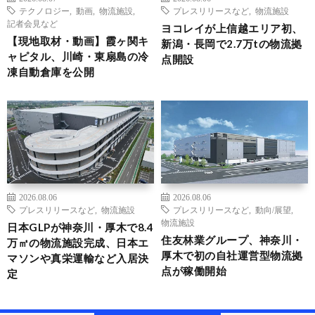
テクノロジー
,
動画
,
物流施設
,
プレスリリースなど
,
物流施設
記者会見など
ヨコレイが上信越エリア初、
【現地取材・動画】霞ヶ関キ
新潟・長岡で2.7万tの物流拠
ャピタル、川崎・東扇島の冷
点開設
凍自動倉庫を公開
2026.08.06
2026.08.06
プレスリリースなど
,
物流施設
プレスリリースなど
,
動向/展望
,
物流施設
日本GLPが神奈川・厚木で8.4
住友林業グループ、神奈川・
万㎡の物流施設完成、日本エ
厚木で初の自社運営型物流拠
マソンや真栄運輸など入居決
点が稼働開始
定