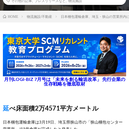
その他の記事
,
プレスリリースなど
,
物流施設
物流施設/不動産
日本梱包運輸倉庫、埼玉・狭山の営業所内に
HOME
月刊LOGI-BIZ 7月号は「未来を創る輸送改革」 先行企業の
生存戦略を徹底取材
延べ床面積2万4571平方メートル
日本梱包運輸倉庫は3月19日、埼玉県狭山市の「狭山梱包センター
営業所」で3号倉庫が完成したと発表した。