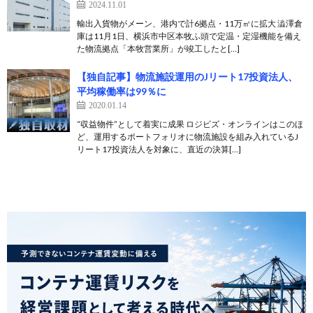
2024.11.01
輸出入貨物がメーン、港内で計6拠点・11万㎡に拡大 澁澤倉
庫は11月1日、横浜市中区本牧ふ頭で定温・定湿機能を備え
た物流拠点「本牧営業所」が竣工したと[…]
【独自記事】物流施設運用のJリート17投資法人、
平均稼働率は99％に
2020.01.14
“収益物件”として着実に成果 ロジビズ・オンラインはこのほ
ど、運用するポートフォリオに物流施設を組み入れているJ
リート17投資法人を対象に、直近の決算[…]