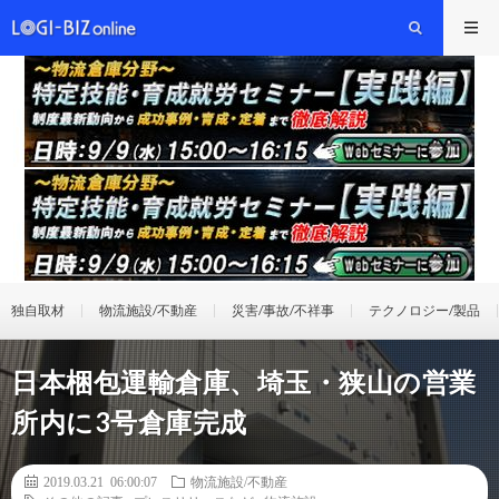
独自取材
物流施設/不動産
災害/事故/不祥事
テクノロジー/製品
日本梱包運輸倉庫、埼玉・狭山の営業
所内に3号倉庫完成
2019.03.21 06:00:07
物流施設/不動産