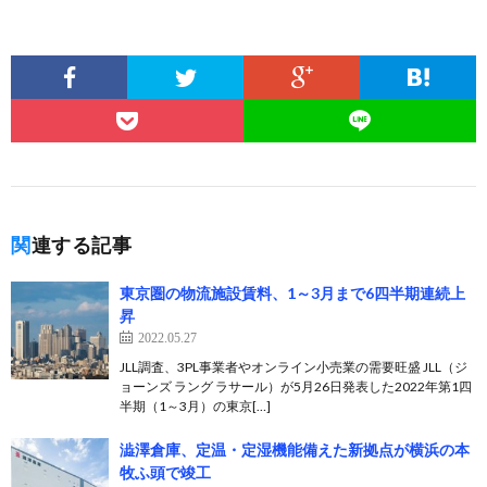
関連する記事
東京圏の物流施設賃料、1～3月まで6四半期連続上
昇
2022.05.27
JLL調査、3PL事業者やオンライン小売業の需要旺盛 JLL（ジ
ョーンズ ラング ラサール）が5月26日発表した2022年第1四
半期（1～3月）の東京[…]
澁澤倉庫、定温・定湿機能備えた新拠点が横浜の本
牧ふ頭で竣工