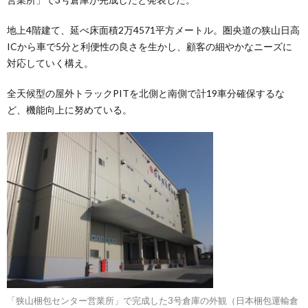
地上4階建て、延べ床面積2万4571平方メートル。圏央道の狭山日高
ICから車で5分と利便性の良さを生かし、顧客の細やかなニーズに
対応していく構え。
全天候型の屋外トラックPITを北側と南側で計19車分確保するな
ど、機能向上に努めている。
「狭山梱包センター営業所」で完成した3号倉庫の外観（日本梱包運輸倉