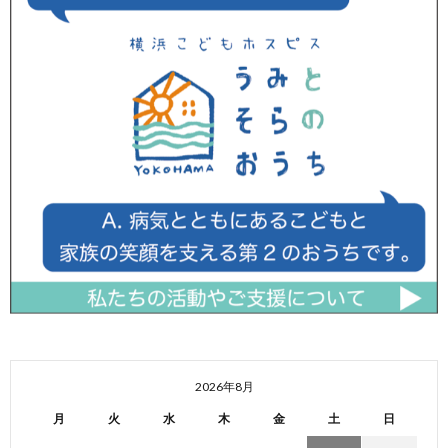
2026年8月
月
火
水
木
金
土
日