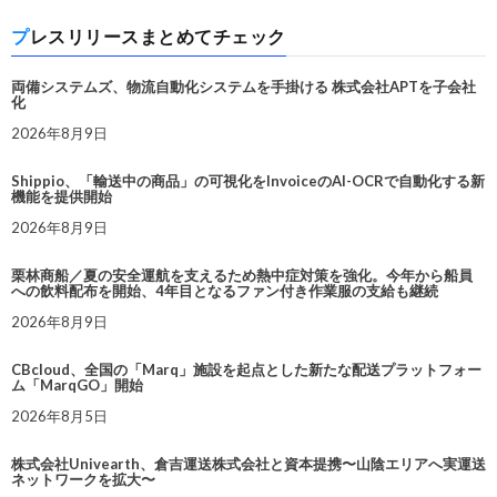
プレスリリースまとめてチェック
両備システムズ、物流自動化システムを手掛ける 株式会社APTを子会社
化
2026年8月9日
Shippio、「輸送中の商品」の可視化をInvoiceのAI-OCRで自動化する新
機能を提供開始
2026年8月9日
栗林商船／夏の安全運航を支えるため熱中症対策を強化。今年から船員
への飲料配布を開始、4年目となるファン付き作業服の支給も継続
2026年8月9日
CBcloud、全国の「Marq」施設を起点とした新たな配送プラットフォー
ム「MarqGO」開始
2026年8月5日
株式会社Univearth、倉吉運送株式会社と資本提携〜山陰エリアへ実運送
ネットワークを拡大〜