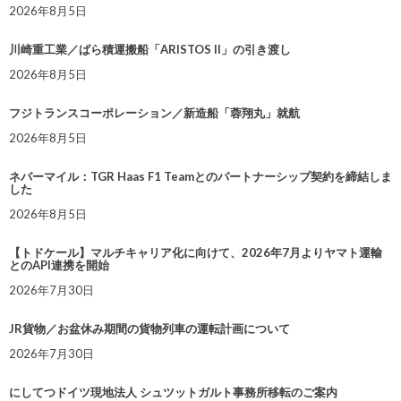
2026年8月5日
川崎重工業／ばら積運搬船「ARISTOS II」の引き渡し
2026年8月5日
フジトランスコーポレーション／新造船「蓉翔丸」就航
2026年8月5日
ネバーマイル：TGR Haas F1 Teamとのパートナーシップ契約を締結しま
した
2026年8月5日
【トドケール】マルチキャリア化に向けて、2026年7月よりヤマト運輸
とのAPI連携を開始
2026年7月30日
JR貨物／お盆休み期間の貨物列車の運転計画について
2026年7月30日
にしてつドイツ現地法人 シュツットガルト事務所移転のご案内