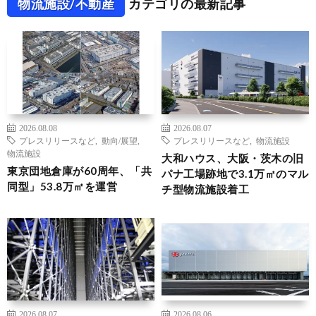
物流施設/不動産
カテゴリの最新記事
2026.08.08
2026.08.07
プレスリリースなど
,
動向/展望
,
プレスリリースなど
,
物流施設
物流施設
大和ハウス、大阪・茨木の旧
東京団地倉庫が60周年、「共
パナ工場跡地で3.1万㎡のマル
同型」53.8万㎡を運営
チ型物流施設着工
2026.08.07
2026.08.06