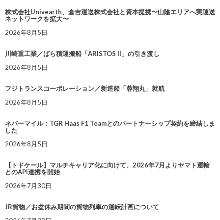
株式会社Univearth、倉吉運送株式会社と資本提携〜山陰エリアへ実運送
ネットワークを拡大〜
2026年8月5日
川崎重工業／ばら積運搬船「ARISTOS II」の引き渡し
2026年8月5日
フジトランスコーポレーション／新造船「蓉翔丸」就航
2026年8月5日
ネバーマイル：TGR Haas F1 Teamとのパートナーシップ契約を締結しま
した
2026年8月5日
【トドケール】マルチキャリア化に向けて、2026年7月よりヤマト運輸
とのAPI連携を開始
2026年7月30日
JR貨物／お盆休み期間の貨物列車の運転計画について