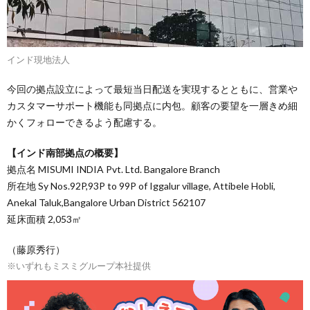
インド現地法人
今回の拠点設立によって最短当日配送を実現するとともに、営業や
カスタマーサポート機能も同拠点に内包。顧客の要望を一層きめ細
かくフォローできるよう配慮する。
【インド南部拠点の概要】
拠点名 MISUMI INDIA Pvt. Ltd. Bangalore Branch
所在地 Sy Nos.92P,93P to 99P of Iggalur village, Attibele Hobli,
Anekal Taluk,Bangalore Urban District 562107
延床面積 2,053㎡
（藤原秀行）
※いずれもミスミグループ本社提供