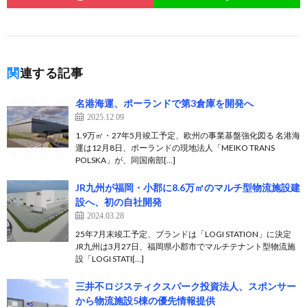
関連する記事
名港海運、ポーランドで第3倉庫を開発へ
2025.12.09
1.9万㎡・27年5月竣工予定、欧州の事業基盤強化図る 名港海
運は12月8日、ポーランドの現地法人「MEIKO TRANS
POLSKA」が、同国南部[…]
JR九州が福岡・小郡に8.6万㎡のマルチ型物流施設建
設へ、初の自社開発
2024.03.28
25年7月末竣工予定、ブランドは「LOGI STATION」に決定
JR九州は3月27日、福岡県小郡市でマルチテナント型物流施
設「LOGI STATI[…]
三井不ロジスティクスパーク投資法人、スポンサー
から物流施設5棟の優先情報提供