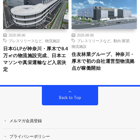
2026.08.06
2026.08.06
プレスリリースなど
,
物流施設
プレスリリースなど
,
動向/展望
,
物流施設
日本GLPが神奈川・厚木で8.4
住友林業グループ、神奈川・
万㎡の物流施設完成、日本エ
厚木で初の自社運営型物流拠
マソンや真栄運輸など入居決
点が稼働開始
定
Back to Top
メルマガ会員登録
プライバシーポリシー