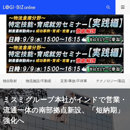
独自取材
物流施設/不動産
災害/事故/不祥事
テクノロジー/製品
ミスミグループ本社がインドで営業・
流通一体の南部拠点新設、「短納期」
強化へ