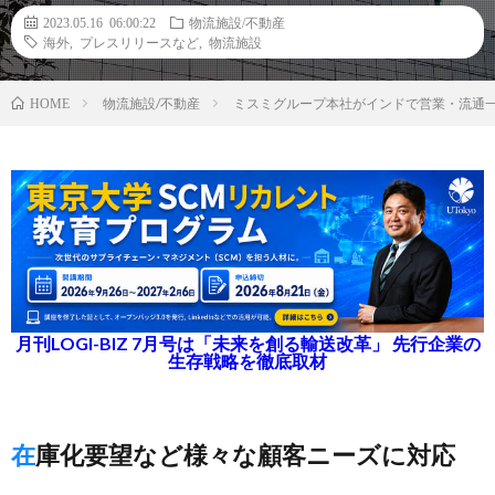
2023.05.16 06:00:22
物流施設/不動産
海外
,
プレスリリースなど
,
物流施設
物流施設/不動産
ミスミグループ本社がインドで営業・流通
HOME
月刊LOGI-BIZ 7月号は「未来を創る輸送改革」 先行企業の
生存戦略を徹底取材
在庫化要望など様々な顧客ニーズに対応