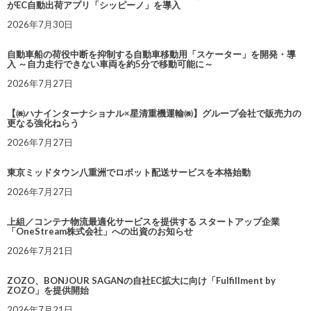
がEC自動出荷アプリ「シッピーノ」を導入
2026年7月30日
自動車船の荷役中断を抑制する自動車移動用「スケーター」を開発・導
入 ～自力走行できない車両を約5分で移動可能に～
2026年7月27日
【㈱ハナインターナショナル×星清重機運輸㈱】グループ会社で販売力の
更なる強化ねらう
2026年7月27日
東京ミッドタウン八重洲でロボット配送サービスを本格始動
2026年7月27日
上組／コンテナ物流最適化サービスを提供する スタートアップ企業
「OneStream株式会社」への出資のお知らせ
2026年7月21日
ZOZO、BONJOUR SAGANの自社EC拡大に向け「Fulfillment by
ZOZO」を提供開始
2026年7月21日