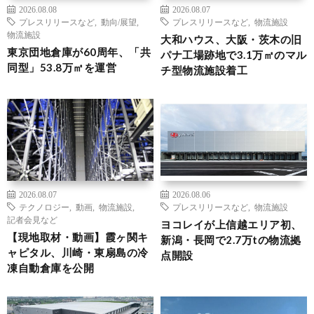
2026.08.08
2026.08.07
プレスリリースなど
,
動向/展望
,
プレスリリースなど
,
物流施設
物流施設
大和ハウス、大阪・茨木の旧
東京団地倉庫が60周年、「共
パナ工場跡地で3.1万㎡のマル
同型」53.8万㎡を運営
チ型物流施設着工
2026.08.07
2026.08.06
テクノロジー
,
動画
,
物流施設
,
プレスリリースなど
,
物流施設
記者会見など
ヨコレイが上信越エリア初、
【現地取材・動画】霞ヶ関キ
新潟・長岡で2.7万tの物流拠
ャピタル、川崎・東扇島の冷
点開設
凍自動倉庫を公開