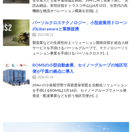
名古屋大とも産学連携協定締結、26年にAIで需要予測し「先
読み納品」実現目指す トラスコ中山は6月15日、次世代の高
機能な物流オペレーション構築を目指[…]
パーソルクロステクノロジー、小型産業用ドローン
のLiberawareと業務提携
2023.09.22
製造業などの生産性向上ソリューション開発目指す 総合人材
サービスを手掛けるパーソルグループで、テクノロジーソリ
ューション事業を手掛けるパーソルクロステ[…]
ROMSの小型自動倉庫、セイノーグループの地区宅
便が千葉の拠点に導入
2026.01.16
204㎡の小規模空間で高密度保管図る 自動化ソリューション
を手掛けるROMSは1月16日、セイノーグループでメール便
発送・配達事業などを担う地区宅便が[…]