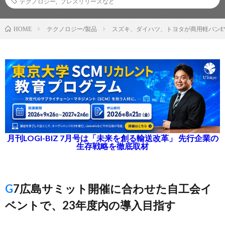
テクノロジー
,
プレスリリースなど
テクノロジー/製品
スズキ、ダイハツ、トヨタが商用軽バンE
HOME
月刊LOGI-BIZ 7月号は「未来を創る輸送改革」 先行企業の
生存戦略を徹底取材
G7広島サミット開催に合わせた自工会イ
ベントで、23年度内の導入目指す