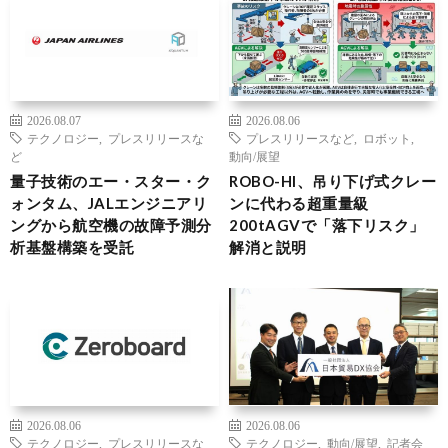
2026.08.07
2026.08.06
テクノロジー
,
プレスリリースな
プレスリリースなど
,
ロボット
,
ど
動向/展望
量子技術のエー・スター・ク
ROBO-HI、吊り下げ式クレー
ォンタム、JALエンジニアリ
ンに代わる超重量級
ングから航空機の故障予測分
200tAGVで「落下リスク」
析基盤構築を受託
解消と説明
2026.08.06
2026.08.06
テクノロジー
,
プレスリリースな
テクノロジー
,
動向/展望
,
記者会