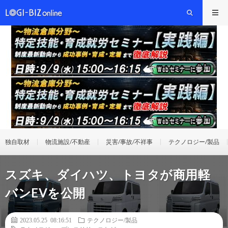
独自取材
物流施設/不動産
災害/事故/不祥事
テクノロジー/製品
スズキ、ダイハツ、トヨタが商用軽
バンEVを公開
2023.05.25 08:16:51
テクノロジー/製品