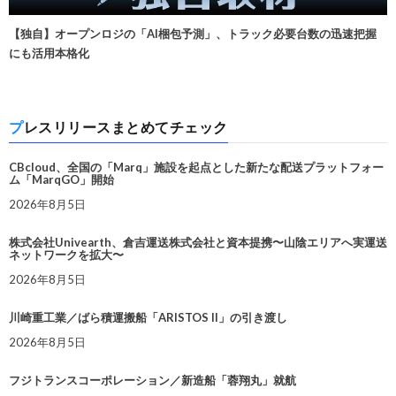
【独自】オープンロジの「AI梱包予測」、トラック必要台数の迅速把握
にも活用本格化
プレスリリースまとめてチェック
CBcloud、全国の「Marq」施設を起点とした新たな配送プラットフォー
ム「MarqGO」開始
2026年8月5日
株式会社Univearth、倉吉運送株式会社と資本提携〜山陰エリアへ実運送
ネットワークを拡大〜
2026年8月5日
川崎重工業／ばら積運搬船「ARISTOS II」の引き渡し
2026年8月5日
フジトランスコーポレーション／新造船「蓉翔丸」就航