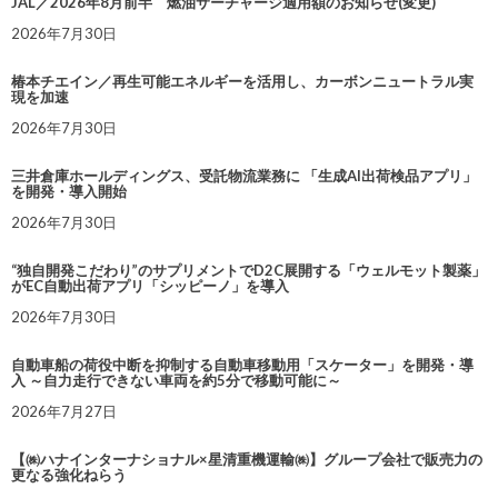
JAL／2026年8月前半 燃油サーチャージ適用額のお知らせ(変更)
2026年7月30日
椿本チエイン／再生可能エネルギーを活用し、カーボンニュートラル実
現を加速
2026年7月30日
三井倉庫ホールディングス、受託物流業務に 「生成AI出荷検品アプリ」
を開発・導入開始
2026年7月30日
“独自開発こだわり”のサプリメントでD2C展開する「ウェルモット製薬」
がEC自動出荷アプリ「シッピーノ」を導入
2026年7月30日
自動車船の荷役中断を抑制する自動車移動用「スケーター」を開発・導
入 ～自力走行できない車両を約5分で移動可能に～
2026年7月27日
【㈱ハナインターナショナル×星清重機運輸㈱】グループ会社で販売力の
更なる強化ねらう