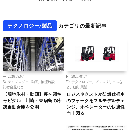
テクノロジー/製品
カテゴリの最新記事
2026.08.07
2026.08.07
テクノロジー
,
動画
,
物流施設
,
テクノロジー
,
プレスリリースな
記者会見など
ど
,
動向/展望
【現地取材・動画】霞ヶ関キ
ロジスネクストが防爆仕様車
ャピタル、川崎・東扇島の冷
のフォークをフルモデルチェ
凍自動倉庫を公開
ンジ、オペレーターの快適性
向上図る