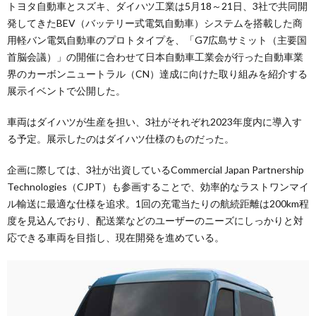
トヨタ自動車とスズキ、ダイハツ工業は5月18～21日、3社で共同開
発してきたBEV（バッテリー式電気自動車）システムを搭載した商
用軽バン電気自動車のプロトタイプを、「G7広島サミット（主要国
首脳会議）」の開催に合わせて日本自動車工業会が行った自動車業
界のカーボンニュートラル（CN）達成に向けた取り組みを紹介する
展示イベントで公開した。
車両はダイハツが生産を担い、3社がそれぞれ2023年度内に導入す
る予定。展示したのはダイハツ仕様のものだった。
企画に際しては、3社が出資しているCommercial Japan Partnership
Technologies（CJPT）も参画することで、効率的なラストワンマイ
ル輸送に最適な仕様を追求。1回の充電当たりの航続距離は200km程
度を見込んでおり、配送業などのユーザーのニーズにしっかりと対
応できる車両を目指し、現在開発を進めている。